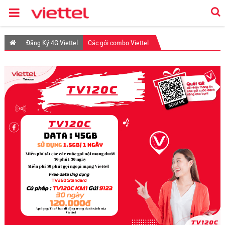
Đăng Ký 4G Viettel
Các gói combo Viettel