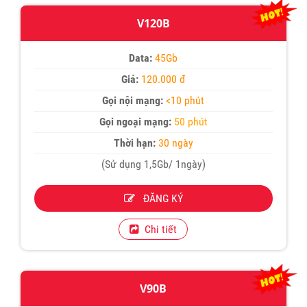
V120B
Data:
45Gb
Giá:
120.000 đ
Gọi nội mạng:
<10 phút
Gọi ngoại mạng:
50 phút
Thời hạn:
30 ngày
(Sử dụng 1,5Gb/ 1ngày)
ĐĂNG KÝ
Chi tiết
V90B