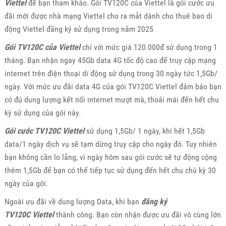
Viettel
để bạn tham khảo. Gói TV120C của Viettel là gói cước ưu
đãi mới được nhà mạng Viettel cho ra mắt dành cho thuê bao di
động Viettel đăng ký sử dụng trong năm 2025
Gói TV120C của Viettel
chỉ với mức giá 120.000đ sử dụng trong 1
tháng. Bạn nhận ngay 45Gb data 4G tốc độ cao để truy cập mạng
internet trên điện thoại di động sử dụng trong 30 ngày tức 1,5Gb/
ngày. Với mức ưu đãi data 4G của gói TV120C Viettel đảm bảo bạn
có đủ dung lượng kết nối internet mượt mà, thoải mái đến hết chu
kỳ sử dụng của gói này.
Gói cước TV120C Viettel
sử dụng 1,5Gb/ 1 ngày, khi hết 1,5Gb
data/1 ngày dịch vụ sẽ tạm dừng truy cập cho ngày đó. Tuy nhiên
bạn không cần lo lắng, vì ngày hôm sau gói cước sẽ tự động cộng
thêm 1,5Gb để bạn có thể tiếp tục sử dụng đến hết chu chù kỳ 30
ngày của gói.
Ngoài ưu đãi về dung lượng Data, khi bạn
đăng ký
TV120C Viettel
thành công. Bạn còn nhận được ưu đãi vô cùng lớn