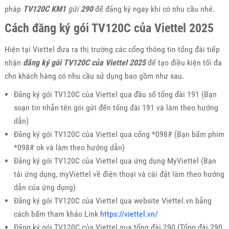
pháp
TV120C
KM1
gửi
290
để đăng ký ngay khi có nhu cầu nhé.
Cách đăng ký gói TV120C của Viettel 2025
Hiện tại Viettel đưa ra thị trường các cổng thông tin tổng đài tiếp
nhận
đăng ký gói TV120C của Viettel 2025
để tạo điều kiện tối đa
cho khách hàng có nhu cầu sử dụng bao gồm như sau.
Đăng ký gói TV120C của Viettel qua đầu số tổng đài 191 (Bạn
soạn tin nhắn tên gói gửi đến tổng đài 191 và làm theo hướng
dẫn)
Đăng ký gói TV120C của Viettel qua cổng *098# (Bạn bấm phím
*098# ok và làm theo hướng dẫn)
Đăng ký gói TV120C của Viettel qua ứng dụng MyViettel (Bạn
tải ứng dụng, myViettel về điện thoại và cài đặt làm theo hướng
dẫn của ứng dụng)
Đăng ký gói TV120C của Viettel qua website Viettel.vn bằng
cách bấm tham khảo Link
https://viettel.vn/
Đăng ký gói TV120C của Viettel qua tổng đài 290 (Tổng đài 290