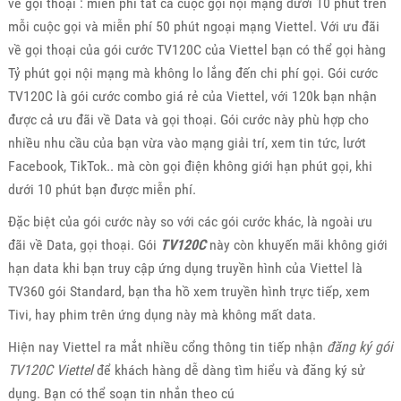
về gọi thoại : miễn phí tất cả cuộc gọi nội mạng dưới 10 phút trên
mỗi cuộc gọi và miễn phí 50 phút ngoại mạng Viettel. Với ưu đãi
về gọi thoại của gói cước TV120C của Viettel bạn có thể gọi hàng
Tỷ phút gọi nội mạng mà không lo lắng đến chi phí gọi. Gói cước
TV120C là gói cước combo giá rẻ của Viettel, với 120k bạn nhận
được cả ưu đãi về Data và gọi thoại. Gói cước này phù hợp cho
nhiều nhu cầu của bạn vừa vào mạng giải trí, xem tin tức, lướt
Facebook, TikTok.. mà còn gọi điện không giới hạn phút gọi, khi
dưới 10 phút bạn được miễn phí.
Đặc biệt của gói cước này so với các gói cước khác, là ngoài ưu
đãi về Data, gọi thoại. Gói
TV120C
này còn khuyến mãi không giới
hạn data khi bạn truy cập ứng dụng truyền hình của Viettel là
TV360 gói Standard, bạn tha hồ xem truyền hình trực tiếp, xem
Tivi, hay phim trên ứng dụng này mà không mất data.
Hiện nay Viettel ra mắt nhiều cổng thông tin tiếp nhận
đăng ký gói
TV120C Viettel
để khách hàng dễ dàng tìm hiểu và đăng ký sử
dụng. Bạn có thể soạn tin nhắn theo cú