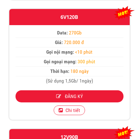
6V120B
Data:
270Gb
Giá:
720.000 đ
Gọi nội mạng:
<10 phút
Gọi ngoại mạng:
300 phút
Thời hạn:
180 ngày
(Sử dụng 1,5Gb/ 1ngày)
ĐĂNG KÝ
Chi tiết
12V90B