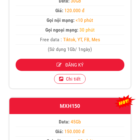
Data:
30Gb
Giá:
120.000 đ
Gọi nội mạng:
<10 phút
Gọi ngoại mạng:
30 phút
Free data :
Tiktok, YT, FB, Mes
(Sử dụng 1Gb/ 1ngày)
ĐĂNG KÝ
Chi tiết
MXH150
Data:
45Gb
Giá:
150.000 đ