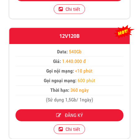
Chi tiết
12V120B
Data:
540Gb
Giá:
1.440.000 đ
Gọi nội mạng:
<10 phút
Gọi ngoại mạng:
600 phút
Thời hạn:
360 ngày
(Sử dụng 1,5Gb/ 1ngày)
ĐĂNG KÝ
Chi tiết