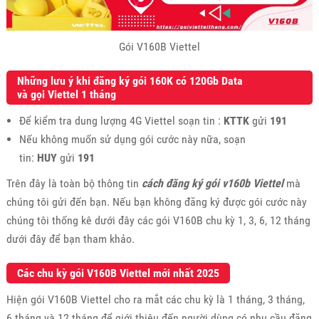
Gói V160B Viettel
Những lưu ý khi đăng ký gói 160K có 120Gb Data
và gọi Viettel 1 tháng
Để kiểm tra dung lượng 4G Viettel soạn tin :
KTTK
gửi
191
Nếu không muốn sử dụng gói cước này nữa, soạn
tin:
HUY
gửi
191
Trên đây là toàn bộ thông tin
cách đăng ký gói v160b Viettel
mà
chúng tôi gửi đến bạn. Nếu bạn không đăng ký được gói cước này
chúng tôi thống kê dưới đây các gói V160B chu kỳ 1, 3, 6, 12 tháng
dưới đây để bạn tham khảo.
Các chu kỳ gói V160B Viettel mới nhất 2025
Hiện gói V160B Viettel cho ra mắt các chu kỳ là 1 tháng, 3 tháng,
6 tháng và 12 tháng để giới thiệu đến người dùng có nhu cầu đăng