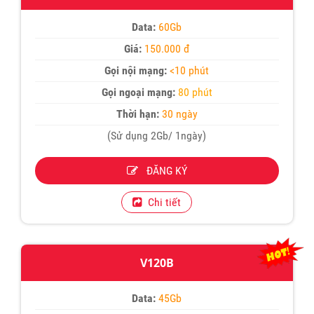
Data:
60Gb
Giá:
150.000 đ
Gọi nội mạng:
<10 phút
Gọi ngoại mạng:
80 phút
Thời hạn:
30 ngày
(Sử dụng 2Gb/ 1ngày)
ĐĂNG KÝ
Chi tiết
V120B
Data:
45Gb