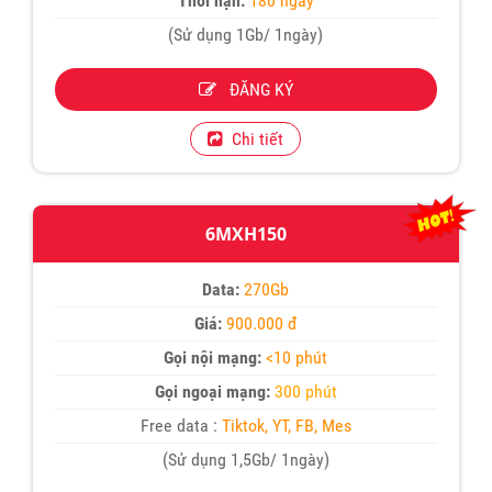
Thời hạn:
180 ngày
(Sử dụng 1Gb/ 1ngày)
ĐĂNG KÝ
Chi tiết
6MXH150
Data:
270Gb
Giá:
900.000 đ
Gọi nội mạng:
<10 phút
Gọi ngoại mạng:
300 phút
Free data :
Tiktok, YT, FB, Mes
(Sử dụng 1,5Gb/ 1ngày)