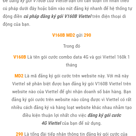
Để
đăng ký gói V160B của Viettel
bạn chỉ cần soạn tin nhắn theo
cú pháp dưới đây hoặc bấm vào nút đăng ký nhanh để hệ thống tự
động điền
cú pháp đăng ký gói V160B Viettel
trên điện thoại di
động của bạn.
V160B MD2
gửi
290
Trong đó
V160B
Là tên gói cước combo data 4G và gọi Viettel 160k 1
tháng
MD2
Là mã đăng ký gói cước trên website này. Với mã này
Viettel sẽ phân biệt được bạn đăng ký gói V160B Viettel trên
website nào của Viettel để ghi nhận doanh số bán hàng. Bạn
đăng ký gói cước trên website nào cũng được vì Viettel có rất
nhiều cách đăng ký và hàng loạt website khác nhau nhằm tạo
điều kiện thuận lợi nhất cho việc
đăng ký gói cước
4G Viettel
của bạn để sử dụng.
290
Là tổng đài tiếp nhận thông tin đăng ký gói cước của