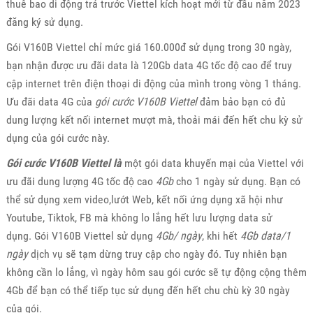
thuê bao di động trả trước Viettel kích hoạt mới từ đầu năm 2023
đăng ký sử dụng.
Gói V160B Viettel chỉ mức giá 160.000đ sử dụng trong 30 ngày,
bạn nhận được ưu đãi data là 120Gb data 4G tốc độ cao để truy
cập internet trên điện thoại di động của mình trong vòng 1 tháng.
Ưu đãi data 4G của
gói cước V160B Viettel
đảm bảo bạn có đủ
dung lượng kết nối internet mượt mà, thoải mái đến hết chu kỳ sử
dụng của gói cước này.
Gói cước V160B Viettel là
một gói data khuyến mại của Viettel với
ưu đãi dung lượng 4G tốc độ cao
4Gb
cho 1 ngày sử dụng. Bạn có
thể sử dụng xem video,lướt Web, kết nối ứng dụng xã hội như
Youtube, Tiktok, FB mà không lo lắng hết lưu lượng data sử
dụng. Gói V160B Viettel sử dụng
4Gb/ ngày
, khi hết
4Gb data/1
ngày
dịch vụ sẽ tạm dừng truy cập cho ngày đó. Tuy nhiên bạn
không cần lo lắng, vì ngày hôm sau gói cước sẽ tự động cộng thêm
4Gb để bạn có thể tiếp tục sử dụng đến hết chu chù kỳ 30 ngày
của gói.