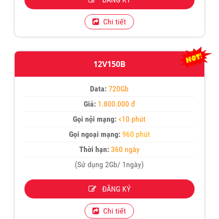
Chi tiết
12V150B
Data:
720Gb
Giá:
1.800.000 đ
Gọi nội mạng:
<10 phút
Gọi ngoại mạng:
960 phút
Thời hạn:
360 ngày
(Sử dụng 2Gb/ 1ngày)
ĐĂNG KÝ
Chi tiết