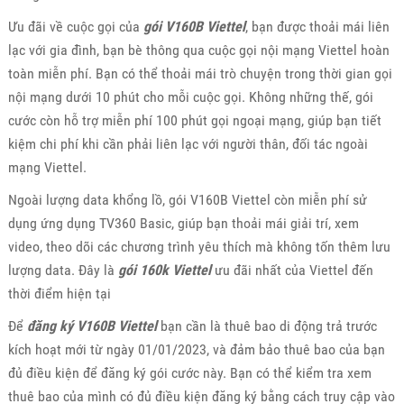
Ưu đãi về cuộc gọi của
gói V160B Viettel
, bạn được thoải mái liên
lạc với gia đình, bạn bè thông qua cuộc gọi nội mạng Viettel hoàn
toàn miễn phí. Bạn có thể thoải mái trò chuyện trong thời gian gọi
nội mạng dưới 10 phút cho mỗi cuộc gọi. Không những thế, gói
cước còn hỗ trợ miễn phí 100 phút gọi ngoại mạng, giúp bạn tiết
kiệm chi phí khi cần phải liên lạc với người thân, đối tác ngoài
mạng Viettel.
Ngoài lượng data khổng lồ, gói V160B Viettel còn miễn phí sử
dụng ứng dụng TV360 Basic, giúp bạn thoải mái giải trí, xem
video, theo dõi các chương trình yêu thích mà không tốn thêm lưu
lượng data. Đây là
gói 160k Viettel
ưu đãi nhất của Viettel đến
thời điểm hiện tại
Để
đăng ký V160B Viettel
bạn cần là thuê bao di động trả trước
kích hoạt mới từ ngày 01/01/2023, và đảm bảo thuê bao của bạn
đủ điều kiện để đăng ký gói cước này. Bạn có thể kiểm tra xem
thuê bao của mình có đủ điều kiện đăng ký bằng cách truy cập vào