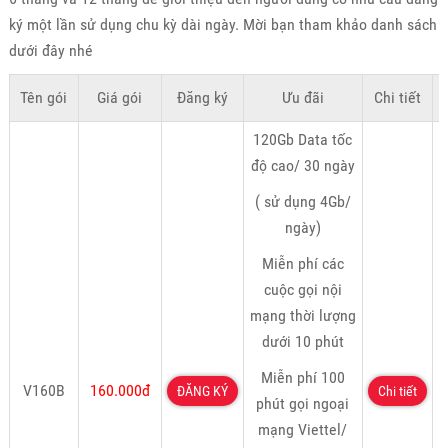
ký một lần sử dụng chu kỳ dài ngày. Mời bạn tham khảo danh sách
dưới đây nhé
Tên gói
Giá gói
Đăng ký
Ưu đãi
Chi tiết
K
120Gb Data tốc
độ cao/ 30 ngày
( sử dụng 4Gb/
ngày)
Miễn phí các
cuộc gọi nội
mạng thời lượng
dưới 10 phút
Miễn phí 100
V160B
160.000đ
ĐĂNG KÝ
Chi tiết
phút gọi ngoại
mạng Viettel/