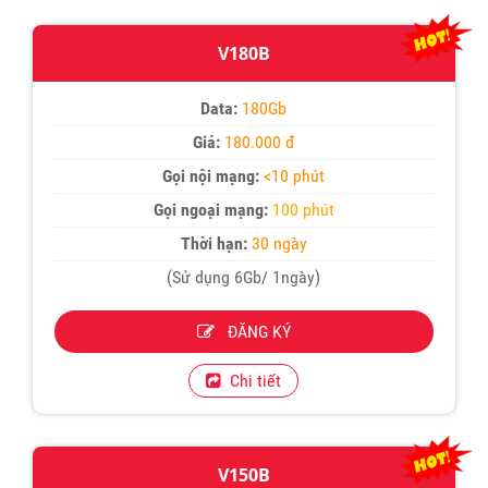
V180B
Data:
180Gb
Giá:
180.000 đ
Gọi nội mạng:
<10 phút
Gọi ngoại mạng:
100 phút
Thời hạn:
30 ngày
(Sử dụng 6Gb/ 1ngày)
ĐĂNG KÝ
Chi tiết
V150B