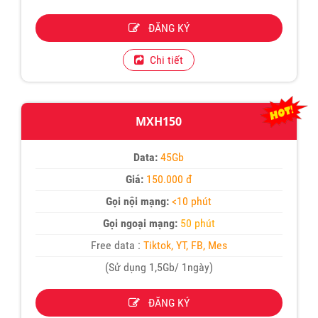
ĐĂNG KÝ
Chi tiết
MXH150
Data:
45Gb
Giá:
150.000 đ
Gọi nội mạng:
<10 phút
Gọi ngoại mạng:
50 phút
Free data :
Tiktok, YT, FB, Mes
(Sử dụng 1,5Gb/ 1ngày)
ĐĂNG KÝ