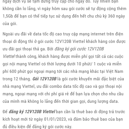
ngày dịch vụ sẽ tạm dừng truy cập cho ngày đó. Tuy nhiên bạn
không cần lo lắng, vì ngày hôm sau gói cước sẽ tự động cộng thêm
1,5Gb để bạn có thể tiếp tục sử dụng đến hết chu chù kỳ 360 ngày
của gói.
Ngoài ưu đãi về data tốc độ cao truy cập mạng internet trên điện
thoại di động thì ở gói cước 12V120B Viettel khách hàng còn được
ưu đãi gọi thoại thả ga. Bởi
đăng ký gói cước 12V120B
Viettel
thành công, khách hàng được miễn phí gọi tất cả các cuộc
gọi nội mạng Viettel có thời lượng dưới 10 phút/ 1 cuộc và miễn
phí 600 phút gọi ngoại mạng tới các nhà mạng khác tại Việt Nam
trong 12 tháng.
Gói 12V120B
là gói cước khuyến mãi đặc biệt của
nhà mạng Viettel, ưu đãi combo data tốc độ cao và gọi thoại nội
mạng, ngoại mạng với chi phí giá rẻ để bạn lựa chọn cho nhu cầu
của mình mà không lo lắng đến thời gian gọi, dung lượng data.
Để
đăng ký 12V120B Viettel
bạn cần là thuê bao di động trả trước
kích hoạt mới từ ngày 01/01/2023, và đảm bảo thuê bao của bạn
đủ điều kiện để đăng ký gói cước này.