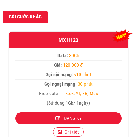
GÓI CƯỚC KHÁC
MXH120
Data:
30Gb
Giá:
120.000 đ
Gọi nội mạng:
<10 phút
Gọi ngoại mạng:
30 phút
Free data :
Tiktok, YT, FB, Mes
(Sử dụng 1Gb/ 1ngày)
ĐĂNG KÝ
Chi tiết