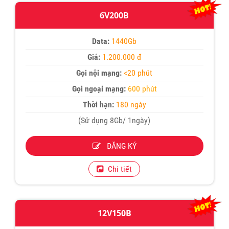
6V200B
Data:
1440Gb
Giá:
1.200.000 đ
Gọi nội mạng:
<20 phút
Gọi ngoại mạng:
600 phút
Thời hạn:
180 ngày
(Sử dụng 8Gb/ 1ngày)
ĐĂNG KÝ
Chi tiết
12V150B