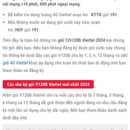
nội mạng <10 phút, 600 phút ngoại mạng.
Để kiểm tra dung lượng 4G Viettel soạn tin :
KTTK
gửi
191
Nếu không muốn sử dụng gói cước này nữa, soạn
tin:
HUY
gửi
191
Trên đây là toàn bộ thông tin
gói 12v120b Viettel 2024
mà chúng
tôi gửi đến bạn. Nếu bạn không đăng ký được gói cước này chúng
tôi thống kê dưới đây các gói V120B chu kỳ 1, 3, 6, 12 tháng và
các
gói 4G Viettel
khác áp dụng cho toàn bộ thuê bao di động mời bạn
tham khảo và đăng ký.
Các chu kỳ gói V120B Viettel mới nhất 2024
Hiện gói V120B Viettel cho ra mắt các chu kỳ là 1 tháng, 3 tháng,
6 tháng và 12 tháng để giới thiệu đến người dùng có nhu cầu đăng
ký một lần sử dụng chu kỳ dài ngày. Mời bạn tham khảo danh sách
dưới đây nhé