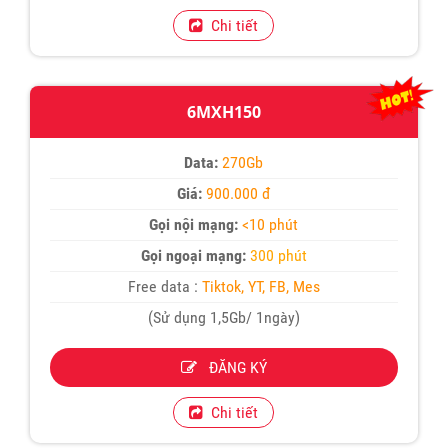
Chi tiết
6MXH150
Data:
270Gb
Giá:
900.000 đ
Gọi nội mạng:
<10 phút
Gọi ngoại mạng:
300 phút
Free data :
Tiktok, YT, FB, Mes
(Sử dụng 1,5Gb/ 1ngày)
ĐĂNG KÝ
Chi tiết