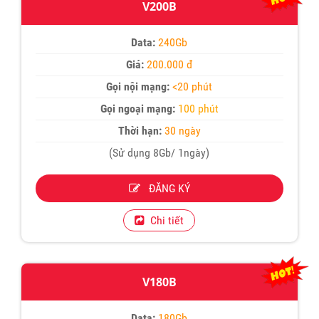
V200B
Data:
240Gb
Giá:
200.000 đ
Gọi nội mạng:
<20 phút
Gọi ngoại mạng:
100 phút
Thời hạn:
30 ngày
(Sử dụng 8Gb/ 1ngày)
ĐĂNG KÝ
Chi tiết
V180B
Data:
180Gb