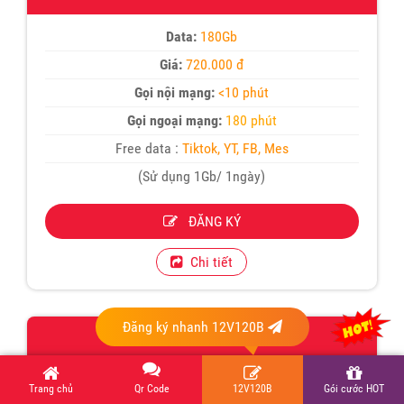
Data:
180Gb
Giá:
720.000 đ
Gọi nội mạng:
<10 phút
Gọi ngoại mạng:
180 phút
Free data :
Tiktok, YT, FB, Mes
(Sử dụng 1Gb/ 1ngày)
ĐĂNG KÝ
Chi tiết
Đăng ký nhanh 12V120B
12MXH120
Data:
360Gb
Trang chủ
Qr Code
12V120B
Gói cước HOT