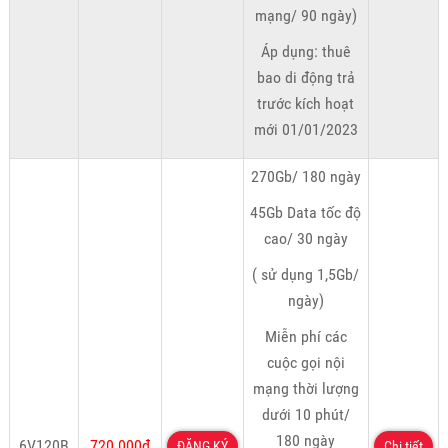
mạng/ 90 ngày)
Áp dụng: thuê
bao di động trả
trước kích hoạt
mới 01/01/2023
270Gb/ 180 ngày
45Gb Data tốc độ
cao/ 30 ngày
( sử dụng 1,5Gb/
ngày)
Miễn phí các
cuộc gọi nội
mạng thời lượng
dưới 10 phút/
180 ngày
6V120B
720.000đ
ĐĂNG KÝ
Chi tiết