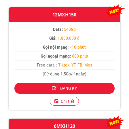
12MXH150
Data:
540Gb
Giá:
1.800.000 đ
Gọi nội mạng:
<10 phút
Gọi ngoại mạng:
60
0 phút
Free data :
Tiktok, YT, FB, Mes
(Sử dụng 1,5Gb/ 1ngày)
ĐĂNG KÝ
Chi tiết
6MXH120