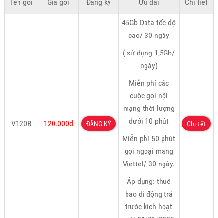
Tên gói
Giá gói
Đăng ký
Ưu đãi
Chi tiết
45Gb Data tốc độ
cao/ 30 ngày
( sử dụng 1,5Gb/
ngày)
Miễn phí các
cuộc gọi nội
mạng thời lượng
dưới 10 phút
V120B
120.000đ
ĐĂNG KÝ
Chi tiết
Miễn phí 50 phút
gọi ngoại mạng
Viettel/ 30 ngày.
Áp dụng: thuê
bao di động trả
trước kích hoạt