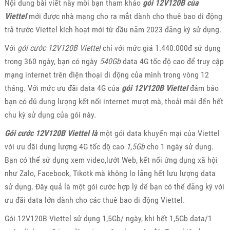
Nội dung bài viết này mời bạn tham khảo
gói 12V120B của
Viettel
mới được nhà mạng cho ra mắt dành cho thuê bao di động
trả trước Viettel kích hoạt mới từ đầu năm 2023 đăng ký sử dụng.
Với
gói cước 12V120B Viettel
chỉ với mức giá 1.440.000đ sử dụng
trong 360 ngày, bạn có ngày
540Gb
data 4G tốc độ cao để truy cập
mạng internet trên điện thoại di động của mình trong vòng 12
tháng. Với mức ưu đãi data 4G của
gói 12V120B Viettel
đảm bảo
bạn có đủ dung lượng kết nối internet mượt mà, thoải mái đến hết
chu kỳ sử dụng của gói này.
Gói cước 12V120B Viettel là
một gói data khuyến mại của Viettel
với ưu đãi dung lượng 4G tốc độ cao
1,5Gb
cho 1 ngày sử dụng.
Bạn có thể sử dụng xem video,lướt Web, kết nối ứng dụng xã hội
như Zalo, Facebook, Tikotk mà không lo lắng hết lưu lượng data
sử dụng. Đây quả là một gói cước hợp lý để bạn có thể đăng ký với
ưu đãi data lớn dành cho các thuê bao di động Viettel.
Gói 12V120B Viettel sử dụng 1,5Gb/ ngày, khi hết 1,5Gb data/1