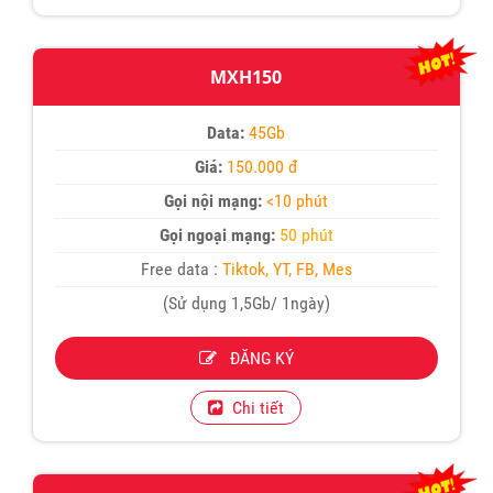
MXH150
Data:
45Gb
Giá:
150.000 đ
Gọi nội mạng:
<10 phút
Gọi ngoại mạng:
50 phút
Free data :
Tiktok, YT, FB, Mes
(Sử dụng 1,5Gb/ 1ngày)
ĐĂNG KÝ
Chi tiết