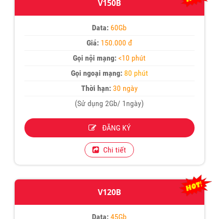
V150B
Data:
60Gb
Giá:
150.000 đ
Gọi nội mạng:
<10 phút
Gọi ngoại mạng:
80 phút
Thời hạn:
30 ngày
(Sử dụng 2Gb/ 1ngày)
ĐĂNG KÝ
Chi tiết
V120B
Data:
45Gb