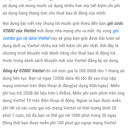
sử dụng với mong muốn sử dụng nhiều hơn mà tiết kiệm chi phí
sử dụng hàng tháng hơn cho thuê bao di động của mình.
Nội dung bài viết này chúng tôi muốn giới thiệu đến bạn
gói cước
V200C của Viettel
mới được nhà mạng cho ra mắt. Hy vọng
gói
combo gọi và data Viettel
này sẽ giúp bạn giải được bài toán sử
dụng dịch vụ Viettel nhiều mà tiết kiệm chi phí nhất. Bởi đây là
chương trình khuyến mãi dành riêng cho thuê bao di động trả
trước trong danh sách khuyến mãi của Viettel đăng ký sử dụng.
Đăng ký V200C Viettel
chỉ với mức giá là 200.000đ cho 1 tháng sử
dụng liên tục. Bạn có ngay 120Gb data 4G tốc độ cao truy cập
mạng internet trên điện thoại di động(sử dụng 4Gb/ngày). Miễn
phí lưu trữ 25GB dữ liệu trên LifeBox, Miễn phí xem phim trên ứng
dụng Viettel TV trên điện thoại di động. Ngoài ra bạn được miễn
phí tất cả các cuộc gọi nội mạng Viettel có thời lượng dưới 20
phút 1 cuộc, tối đa bạn có thể gọi tới 1000 phút trong 30 ngày.
Đồng thời bạn được miễn phí 100 phút gọi ngoại mạng Viettel