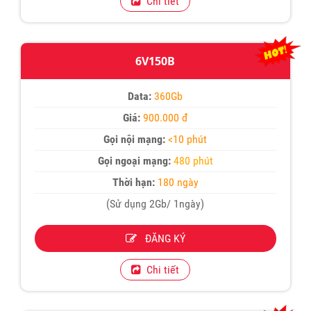
Chi tiết
6V150B
Data:
360Gb
Giá:
900.000 đ
Gọi nội mạng:
<10 phút
Gọi ngoại mạng:
480 phút
Thời hạn:
180 ngày
(Sử dụng 2Gb/ 1ngày)
ĐĂNG KÝ
Chi tiết