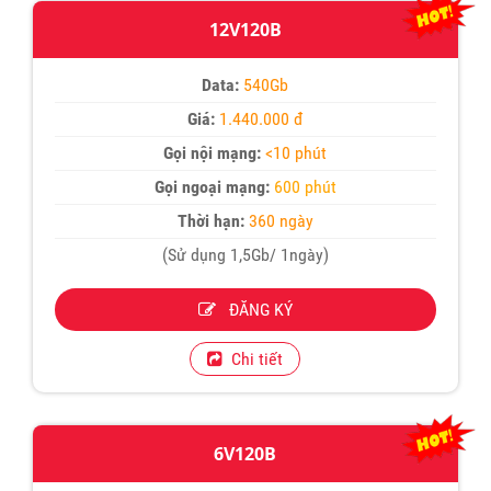
12V120B
Data:
540Gb
Giá:
1.440.000 đ
Gọi nội mạng:
<10 phút
Gọi ngoại mạng:
600 phút
Thời hạn:
360 ngày
(Sử dụng 1,5Gb/ 1ngày)
ĐĂNG KÝ
Chi tiết
6V120B