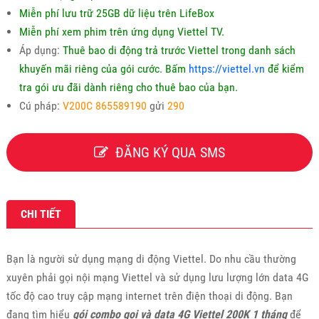
Miễn phí lưu trữ 25GB dữ liệu trên LifeBox
Miễn phí xem phim trên ứng dụng Viettel TV.
Áp dụng:
Thuê bao di động trả trước Viettel trong danh sách
khuyến mãi riêng của gói cước. Bấm
https://viettel.vn
để kiểm
tra gói ưu đãi dành riêng cho thuê bao của bạn.
Cú pháp:
V200C 865589190
gửi
290
ĐĂNG KÝ QUA SMS
CHI TIẾT
Bạn là người sử dụng mạng di động Viettel. Do nhu cầu thường
xuyên phải gọi nội mạng Viettel và sử dụng lưu lượng lớn data 4G
tốc độ cao truy cập mạng internet trên điện thoại di động. Bạn
đang tìm hiểu
gói combo gọi và data 4G Viettel 200K 1 tháng
để