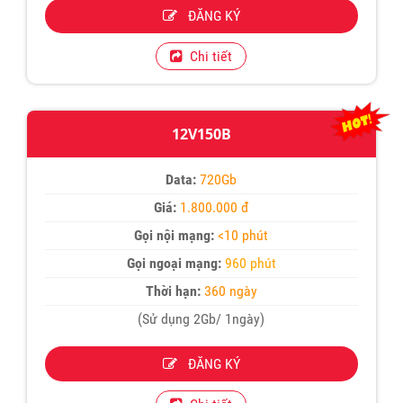
ĐĂNG KÝ
Chi tiết
12V150B
Data:
720Gb
Giá:
1.800.000 đ
Gọi nội mạng:
<10 phút
Gọi ngoại mạng:
960 phút
Thời hạn:
360 ngày
(Sử dụng 2Gb/ 1ngày)
ĐĂNG KÝ