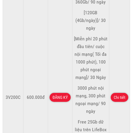
360Gb/ 90 ngày
[120GB
(4Gb/ngày)]/ 30
ngày
[Miễn phí 20 phút
đầu tiên/ cuộc
nội mạng( Tối đa
1000 phút), 100
phút ngoại
mạng]/ 30 Ngày
3000 phút nội
mạng, 300 phút
3V200C
600.000đ
ĐĂNG KÝ
Chi tiết
ngoại mạng/ 90
ngày
Free 25Gb dữ
liệu trên LifeBox