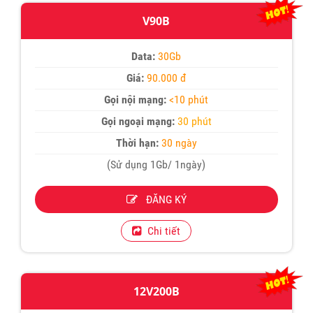
V90B
Data:
30Gb
Giá:
90.000 đ
Gọi nội mạng:
<10 phút
Gọi ngoại mạng:
30 phút
Thời hạn:
30 ngày
(Sử dụng 1Gb/ 1ngày)
ĐĂNG KÝ
Chi tiết
12V200B