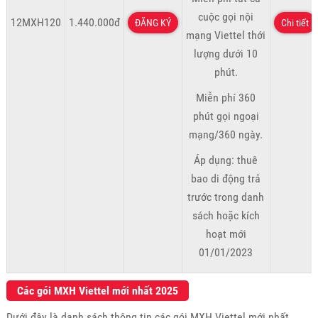
cuộc gọi nội
12MXH120
1.440.000đ
ĐĂNG KÝ
Chi tiết
mạng Viettel thới
lượng dưới 10
phút.
Miễn phí 360
phút gọi ngoại
mạng/360 ngày.
Áp dụng: thuê
bao di động trả
trước trong danh
sách hoặc kích
hoạt mới
01/01/2023
Các gói MXH Viettel mới nhất 2025
Dưới đây là danh sách thông tin các gói MXH Viettel mới nhất