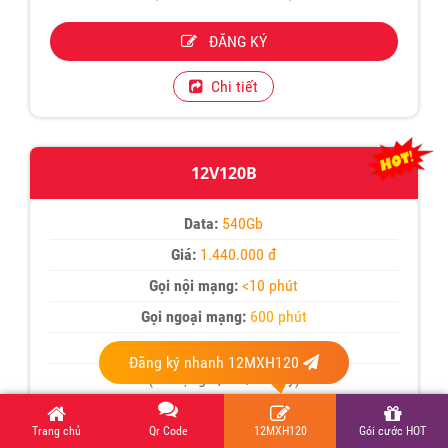
ĐĂNG KÝ
Chi tiết
12V120B
Data:
540Gb
Giá:
1.440.000 đ
Gọi nội mạng:
<10 phút
Gọi ngoại mạng:
600 phút
Thời hạn:
360 ngày
Đăng ký nhanh 12MXH120
(Sử dụng 1,5Gb/ 1ngày)
ĐĂNG KÝ
Trang chủ
Qr Code
12MXH120
Gói cước HOT