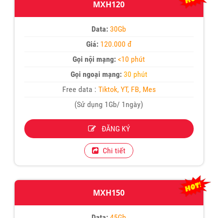
MXH120
Data:
30Gb
Giá:
120.000 đ
Gọi nội mạng:
<10 phút
Gọi ngoại mạng:
30 phút
Free data :
Tiktok, YT, FB, Mes
(Sử dụng 1Gb/ 1ngày)
ĐĂNG KÝ
Chi tiết
MXH150
Data:
45Gb