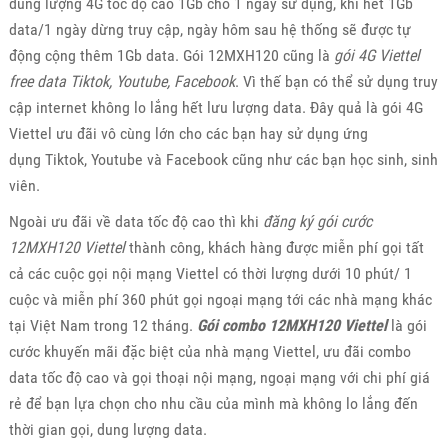
dung lượng 4G tốc độ cao 1Gb cho 1 ngày sử dụng, khi hết 1Gb
data/1 ngày dừng truy cập, ngày hôm sau hệ thống sẽ được tự
động cộng thêm 1Gb data. Gói 12MXH120 cũng là
gói 4G Viettel
free data Tiktok, Youtube, Facebook
. Vì thế bạn có thể sử dụng truy
cập internet không lo lắng hết lưu lượng data. Đây quả là gói 4G
Viettel ưu đãi vô cùng lớn cho các bạn hay sử dụng ứng
dụng Tiktok, Youtube và Facebook cũng như các bạn học sinh, sinh
viên.
Ngoài ưu đãi về data tốc độ cao thì khi
đăng ký gói cước
12MXH120 Viettel
thành công, khách hàng được miễn phí gọi tất
cả các cuộc gọi nội mạng Viettel có thời lượng dưới 10 phút/ 1
cuộc và miễn phí 360 phút gọi ngoại mạng tới các nhà mạng khác
tại Việt Nam trong 12 tháng.
Gói combo 12MXH120 Viettel
là gói
cước khuyến mãi đặc biệt của nhà mạng Viettel, ưu đãi combo
data tốc độ cao và gọi thoại nội mạng, ngoại mạng với chi phí giá
rẻ để bạn lựa chọn cho nhu cầu của mình mà không lo lắng đến
thời gian gọi, dung lượng data.