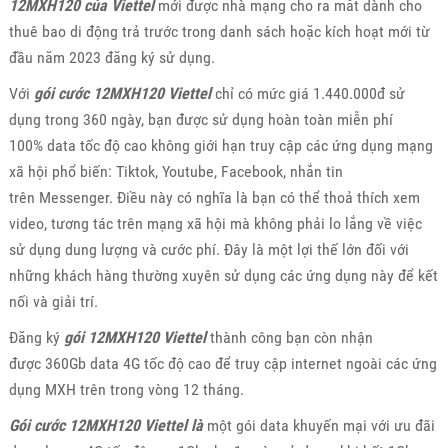
12MXH120 của Viettel
mới được nhà mạng cho ra mắt dành cho
thuê bao di động trả trước trong danh sách hoặc kích hoạt mới từ
đầu năm 2023 đăng ký sử dụng.
Với
gói cước 12MXH120 Viettel
chỉ có mức giá 1.440.000đ sử
dụng trong 360 ngày, bạn được sử dụng hoàn toàn miễn phí
100% data tốc độ cao không giới hạn truy cập các ứng dụng mạng
xã hội phổ biến: Tiktok, Youtube, Facebook, nhắn tin
trên Messenger. Điều này có nghĩa là bạn có thể thoả thích xem
video, tương tác trên mạng xã hội mà không phải lo lắng về việc
sử dụng dung lượng và cước phí. Đây là một lợi thế lớn đối với
những khách hàng thường xuyên sử dụng các ứng dụng này để kết
nối và giải trí.
Đăng ký
gói 12MXH120 Viettel
thành công bạn còn nhận
được 360Gb data 4G tốc độ cao để truy cập internet ngoài các ứng
dụng MXH trên trong vòng 12 tháng.
Gói cước 12MXH120 Viettel là
một gói data khuyến mại với ưu đãi