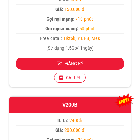
Giá:
150.000 đ
Gọi nội mạng:
<10 phút
Gọi ngoại mạng:
50 phút
Free data :
Tiktok, YT, FB, Mes
(Sử dụng 1,5Gb/ 1ngày)
ĐĂNG KÝ
Chi tiết
V200B
Data:
240Gb
Giá:
200.000 đ
Gọi nội mạng:
<20 phút