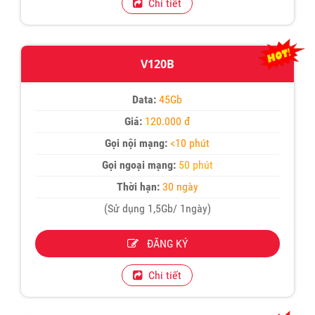
Chi tiết
V120B
Data:
45Gb
Giá:
120.000 đ
Gọi nội mạng:
<10 phút
Gọi ngoại mạng:
50 phút
Thời hạn:
30 ngày
(Sử dụng 1,5Gb/ 1ngày)
ĐĂNG KÝ
Chi tiết