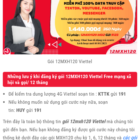
Gói 12MXH120 Viettel
Những lưu ý khi đăng ký gói 12MXH120 Viettel Free mạng xã
hội và gọi/ 12 tháng
Để kiểm tra dung lượng 4G Viettel soạn tin :
KTTK
gửi
191
Nếu không muốn sử dụng gói cước này nữa, soạn
tin:
HUY
gửi
191
Trên đây là toàn bộ thông tin
gói 12mxh120 Viettel
mà chúng tôi
gửi đến bạn. Nếu bạn không đăng ký được gói cước này chúng tôi
thống kê dưới đây các gói MXH120 chu kỳ 1, 6, 12 tháng và
các gói