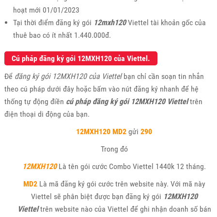
hoạt mới 01/01/2023
Tại thời điểm đăng ký gói
12mxh120
Viettel tài khoản gốc của
thuê bao có ít nhất 1.440.000đ.
Cú pháp đăng ký gói 12MXH120 của Viettel.
Để
đăng ký gói 12MXH120 của Viettel
bạn chỉ cần soạn tin nhắn
theo cú pháp dưới đây hoặc bấm vào nút đăng ký nhanh để hệ
thống tự động điền
cú pháp đăng ký gói 12MXH120 Viettel
trên
điện thoại di động của bạn.
12MXH120 MD2
gửi
290
Trong đó
12MXH120
Là tên gói cước Combo Viettel 1440k 12 tháng.
MD2
Là mã đăng ký gói cước trên website này. Với mã này
Viettel sẽ phân biệt được bạn đăng ký gói
12MXH120
Viettel
trên website nào của Viettel để ghi nhận doanh số bán