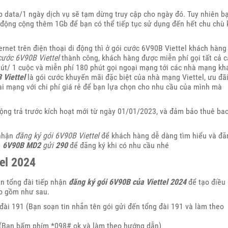
b data/1 ngày dịch vụ sẽ tạm dừng truy cập cho ngày đó. Tuy nhiên b
 động cộng thêm 1Gb để bạn có thể tiếp tục sử dụng đến hết chu chù 
ernet trên điện thoại di động thì ở gói cước 6V90B Viettel khách hàng
cước 6V90B Viettel
thành công, khách hàng được miễn phí gọi tất cả c
hút/ 1 cuộc và miễn phí 180 phút gọi ngoại mạng tới các nhà mạng kh
 Viettel
là gói cước khuyến mãi đặc biệt của nhà mạng Viettel, ưu đã
ại mạng với chi phí giá rẻ để bạn lựa chọn cho nhu cầu của mình mà
động trả trước kích hoạt mới từ ngày 01/01/2023, và đảm bảo thuê ba
 nhận
đăng ký gói 6V90B Viettel
để khách hàng dễ dàng tìm hiểu và đă
p
6V90B
MD2
gửi
290
để đăng ký khi có nhu cầu nhé
el 2024
tin tổng đài tiếp nhận
đăng ký gói 6V90B của Viettel 2024
để tạo điều
ao gồm như sau.
đài 191 (Bạn soạn tin nhắn tên gói gửi đến tổng đài 191 và làm theo
 (Bạn bấm phím *098# ok và làm theo hướng dẫn)