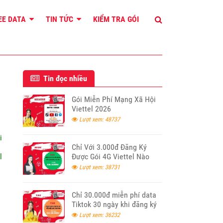
REE DATA
TIN TỨC
KIỂM TRA GÓI
Tin đọc nhiều
Gói Miễn Phí Mạng Xã Hội
Viettel 2026
Lượt xem: 48737
i
Chỉ Với 3.000đ Đăng Ký
l
Được Gói 4G Viettel Nào
Lượt xem: 38731
Chỉ 30.000đ miễn phí data
Tiktok 30 ngày khi đăng ký
T30 Viettel
Lượt xem: 36232