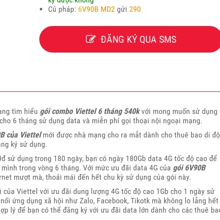
Cú pháp:
6
V90B MD2
gửi
290
ĐĂNG KÝ QUA SMS
ang tìm hiểu
gói combo Viettel 6 tháng 540k
với mong muốn sử dụng
 cho 6 tháng sử dụng data và miễn phí gọi thoại nội ngoại mạng.
B của Viettel
mới được nhà mạng cho ra mắt dành cho thuê bao di đ
ăng ký sử dụng.
0đ sử dụng trong 180 ngày, bạn có ngày 180Gb data 4G tốc độ cao để
a mình trong vòng 6 tháng. Với mức ưu đãi data 4G của
gói 6V90B
net mượt mà, thoải mái đến hết chu kỳ sử dụng của gói này.
 của Viettel với ưu đãi dung lượng 4G tốc độ cao 1Gb cho 1 ngày sử
nối ứng dụng xã hội như Zalo, Facebook, Tikotk mà không lo lắng hết
ợp lý để bạn có thể đăng ký với ưu đãi data lớn dành cho các thuê ba