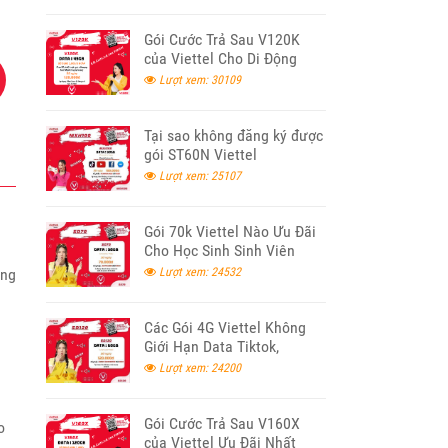
Gói Cước Trả Sau V120K
của Viettel Cho Di Động
Lượt xem: 30109
Tại sao không đăng ký được
gói ST60N Viettel
Lượt xem: 25107
Gói 70k Viettel Nào Ưu Đãi
Cho Học Sinh Sinh Viên
2026
ộng
Lượt xem: 24532
Các Gói 4G Viettel Không
Giới Hạn Data Tiktok,
Youtube, Facebook 2026
Lượt xem: 24200
Gói Cước Trả Sau V160X
o
của Viettel Ưu Đãi Nhất