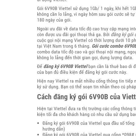
Gói 6V90B Viettel sử dụng 1Gb/ 1 ngày, khi hết 1G
không cần lo lắng, vì ngày hôm sau gói cước sẽ tự
180 ngày của gói.
Ngoài ưu đãi về data tốc độ cao truy cập mạng int
còn được ưu đãi gọi thoại thả ga. Bởi
đăng ký gói 
cuộc gọi nội mạng Viettel có thời lượng dưới 10 p
tại Việt Nam trong 6 tháng.
Gói cước combo 6V90B
combo data tốc độ cao và gọi thoại nội mạng, ngo
không lo lắng đến thời gian gọi, dung lượng data.
Để
đăng ký 6V90B Viettel
bạn cần là thuê bao di 
của bạn đủ điều kiện để đăng ký gói cước này.
Hiện nay Viettel ra mắt nhiều cổng thông tin tiếp
ký sử dụng. Bạn có thể soạn tin nhắn theo cú phá
Cách đăng ký gói 6V90B của Viett
Hiện tại Viettel đưa ra thị trường các cổng thông 
kiện tối đa cho khách hàng có nhu cầu sử dụng b
Đăng ký gói 6V90B của Viettel qua đầu số tổng 
hướng dẫn)
Đăng ký gói 6V90B của Viettel qua cổng *098#