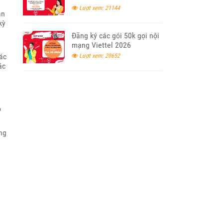
Lượt xem: 21144
ạn
kỳ
Đăng ký các gói 50k gọi nội
mạng Viettel 2026
ác
Lượt xem: 20652
ác
i
o
ng