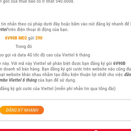
n gốc của thuê bao có ít nhất 540.000đ.
 tin nhắn theo cú pháp dưới đây hoặc bấm vào nút đăng ký nhanh để
ttel
trên điện thoại di động của bạn.
6V90B MD2
gửi
290
Trong đó
o gọi và data 4G tốc độ cao của Viettel 6 tháng
 này. Với mã này Viettel sẽ phân biệt được bạn đăng ký gói
6V90B
ận doanh số bán hàng. Bạn đăng ký gói cước trên website nào cũng đ
loạt website khác nhau nhằm tạo điều kiện thuận lợi nhất cho việc
đăn
mbo Viettel 6 tháng
của bạn để sử dụng.
đăng ký gói cước của Viettel (miễn phí nhắn tin qua tổng đài)
ĐĂNG KÝ NHANH