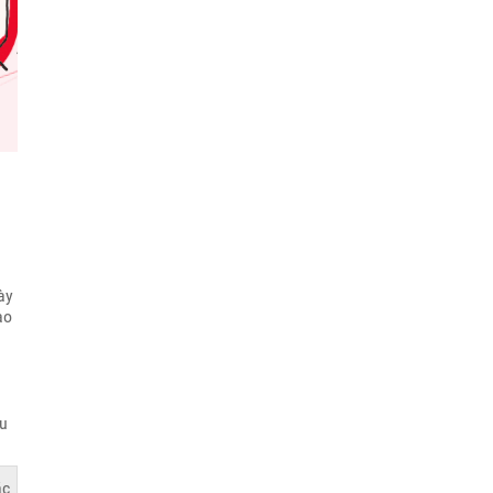
ày
ao
hu
ác