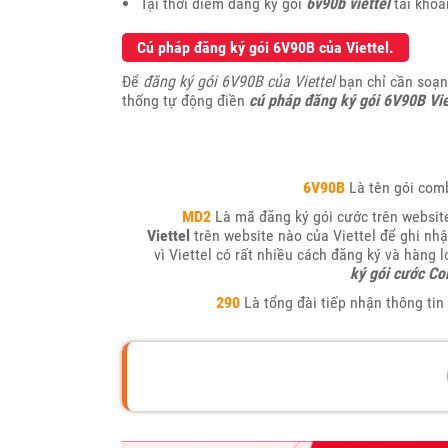
Tại thời điểm đăng ký gói
6v90b viettel
tài khoả
Cú pháp đăng ký gói 6V90B của Viettel.
Để
đăng ký gói 6V90B của Viettel
bạn chỉ cần soạn
thống tự động điền
cú pháp đăng ký gói 6V90B Vie
6V90B
Là tên gói comb
MD2
Là mã đăng ký gói cước trên website
Viettel
trên website nào của Viettel để ghi nh
vì Viettel có rất nhiều cách đăng ký và hàng 
ký gói cước Co
290
Là tổng đài tiếp nhận thông tin 