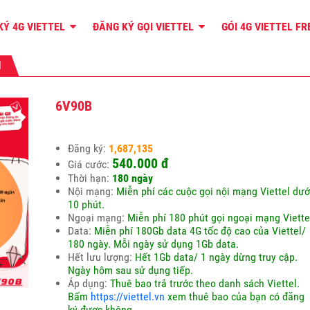
KÝ 4G VIETTEL
ĐĂNG KÝ GỌI VIETTEL
GÓI 4G VIETTEL F
l
6V90B
Đăng ký:
1,687,135
540.000 đ
Giá cước:
Thời hạn:
180 ngày
Nội mạng:
Miễn phí các cuộc gọi nội mạng Viettel dướ
10 phút.
Ngoại mạng:
Miễn phí 180 phút gọi ngoại mạng Viette
Data:
Miễn phí 180Gb data 4G tốc độ cao của Viettel/
180 ngày. Mỗi ngày sử dụng 1Gb data.
Hết lưu lượng:
Hết 1Gb data/ 1 ngày dừng truy cập.
Ngày hôm sau sử dụng tiếp.
Áp dụng:
Thuê bao trả trước theo danh sách Viettel.
Bấm
https://viettel.vn
xem thuê bao của bạn có đăng
ký được không