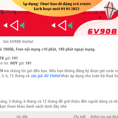
Gói 6V90B Viettel
có 180Gb, Free nội mạng <10 phút, 180 phút ngoại mạng.
TK
gửi
191
n tin:
HUY
gửi
191
24
mà chúng tôi gửi đến bạn. Nếu bạn không đăng ký được gói cước n
 3, 6, 12 tháng và
các gói 4G Viettel
khác áp dụng cho toàn bộ thuê b
háng, 3 tháng, 6 tháng và 12 tháng để giới thiệu đến người dùng có n
i bạn tham khảo danh sách dưới đây nhé
Ưu đãi
Chi tiết
Kiểm tra gói kh