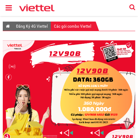
Đăng Ký 4G Viettel
Các gói combo Viettel