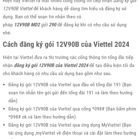
Hiện nay Viettel ra mắt nhiều cổng thông tin tiếp nhận
đăng ký gói
12V90B Viettel
để khách hàng dễ dàng tìm hiểu và đăng ký sử
dụng. Bạn có thể soạn tin nhắn theo cú
pháp
12V90B
MD2
gửi
290
để đăng ký khi có nhu cầu sử dụng
nhé.
Cách đăng ký gói 12V90B của Viettel 2024
Hiện tại Viettel đưa ra thị trường các cổng thông tin tổng đài tiếp
nhận
đăng ký gói 12V90B của Viettel 2024
để tạo điều kiện tối đa
cho khách hàng có nhu cầu sử dụng bao gồm như sau.
Đăng ký gói 12V90B của Viettel qua đầu số tổng đài 191 (Bạn
soạn tin nhắn tên gói gửi đến tổng đài 191 và làm theo hướng
dẫn)
Đăng ký gói 12V90B của Viettel qua cổng *098# (Bạn bấm phím
*098# ok và làm theo hướng dẫn)
Đăng ký gói 12V90B của Viettel qua ứng dụng MyViettel (Bạn
tải ứng dụng ,myViettel về điện thoại và cài đặt làm theo hướng