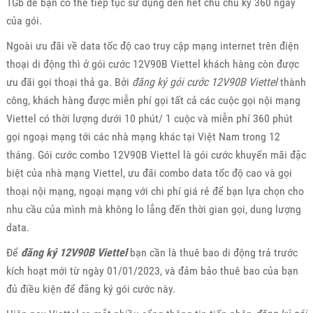
1Gb để bạn có thể tiếp tục sử dụng đến hết chu chù kỳ 360 ngày
của gói.
Ngoài ưu đãi về data tốc độ cao truy cập mạng internet trên điện
thoại di động thì ở gói cước 12V90B Viettel khách hàng còn được
ưu đãi gọi thoại thả ga. Bởi
đăng ký gói cước 12V90B Viettel
thành
công, khách hàng được miễn phí gọi tất cả các cuộc gọi nội mạng
Viettel có thời lượng dưới 10 phút/ 1 cuộc và miễn phí 360 phút
gọi ngoại mạng tới các nhà mạng khác tại Việt Nam trong 12
tháng. Gói cước combo 12V90B Viettel là gói cước khuyến mãi đặc
biệt của nhà mạng Viettel, ưu đãi combo data tốc độ cao và gọi
thoại nội mạng, ngoại mạng với chi phí giá rẻ để bạn lựa chọn cho
nhu cầu của mình mà không lo lắng đến thời gian gọi, dung lượng
data.
Để
đăng ký 12V90B Viettel
bạn cần là thuê bao di động trả trước
kích hoạt mới từ ngày 01/01/2023, và đảm bảo thuê bao của bạn
đủ điều kiện để đăng ký gói cước này.