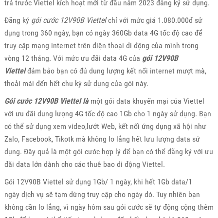
trả trước Viettel kích hoạt mới từ đầu năm 2023 đăng ký sử dụng.
Đăng ký
gói cước 12V90B Viettel
chỉ với mức giá 1.080.000đ sử
dụng trong 360 ngày, bạn có ngày 360Gb data 4G tốc độ cao để
truy cập mạng internet trên điện thoại di động của mình trong
vòng 12 tháng. Với mức ưu đãi data 4G của
gói 12V90B
Viettel
đảm bảo bạn có đủ dung lượng kết nối internet mượt mà,
thoải mái đến hết chu kỳ sử dụng của gói này.
Gói cước 12V90B Viettel là
một gói data khuyến mại của Viettel
với ưu đãi dung lượng 4G tốc độ cao 1Gb cho 1 ngày sử dụng. Bạn
có thể sử dụng xem video,lướt Web, kết nối ứng dụng xã hội như
Zalo, Facebook, Tikotk mà không lo lắng hết lưu lượng data sử
dụng. Đây quả là một gói cước hợp lý để bạn có thể đăng ký với ưu
đãi data lớn dành cho các thuê bao di động Viettel.
Gói 12V90B Viettel sử dụng 1Gb/ 1 ngày, khi hết 1Gb data/1
ngày dịch vụ sẽ tạm dừng truy cập cho ngày đó. Tuy nhiên bạn
không cần lo lắng, vì ngày hôm sau gói cước sẽ tự động cộng thêm