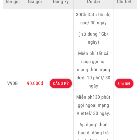
Tên gói
Giá gói
Đăng ký
Ưu đãi
Chi tiết
K
30Gb Data tốc độ
cao/ 30 ngày
( sử dụng 1Gb/
ngày)
Miễn phí tất cả
cuộc gọi nội
mạng thời lượng
dưới 10 phút/ 30
V90B
90.000đ
ĐĂNG KÝ
Chi tiết
ngày
Miễn phí 30 phút
gọi ngoại mạng
Viettel/ 30 ngày.
Áp dụng: thuê
bao di động trả