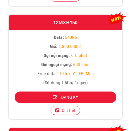
12MXH150
Data:
540Gb
Giá:
1.800.000 đ
Gọi nội mạng:
<10 phút
Gọi ngoại mạng:
60
0 phút
Free data :
Tiktok, YT, FB, Mes
(Sử dụng 1,5Gb/ 1ngày)
ĐĂNG KÝ
Chi tiết