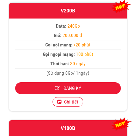
V200B
Data:
240Gb
Giá:
200.000 đ
Gọi nội mạng:
<20 phút
Gọi ngoại mạng:
100 phút
Thời hạn:
30 ngày
(Sử dụng 8Gb/ 1ngày)
ĐĂNG KÝ
Chi tiết
V180B