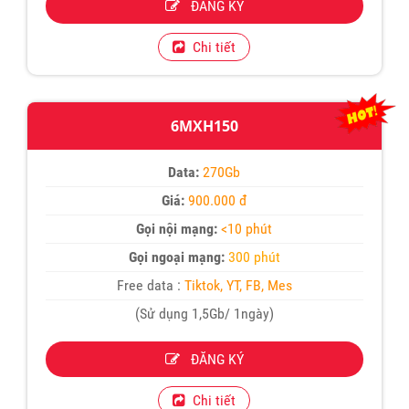
ĐĂNG KÝ
Chi tiết
6MXH150
Data:
270Gb
Giá:
900.000 đ
Gọi nội mạng:
<10 phút
Gọi ngoại mạng:
300 phút
Free data :
Tiktok, YT, FB, Mes
(Sử dụng 1,5Gb/ 1ngày)
ĐĂNG KÝ
Chi tiết