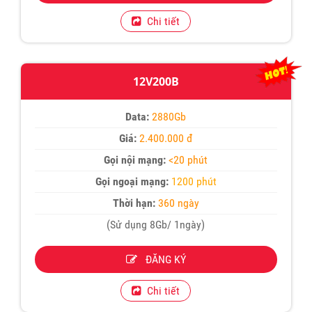
Chi tiết
12V200B
Data:
2880Gb
Giá:
2.400.000 đ
Gọi nội mạng:
<20 phút
Gọi ngoại mạng:
1200 phút
Thời hạn:
360 ngày
(Sử dụng 8Gb/ 1ngày)
ĐĂNG KÝ
Chi tiết