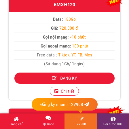
6MXH120
Data:
180Gb
Giá:
720.000 đ
Gọi nội mạng:
<10 phút
Gọi ngoại mạng:
180 phút
Free data :
Tiktok, YT, FB, Mes
(Sử dụng 1Gb/ 1ngày)
ĐĂNG KÝ
Chi tiết
Đăng ký nhanh 12V90B
12MXH120
Trang chủ
Qr Code
12V90B
Gói cước HOT