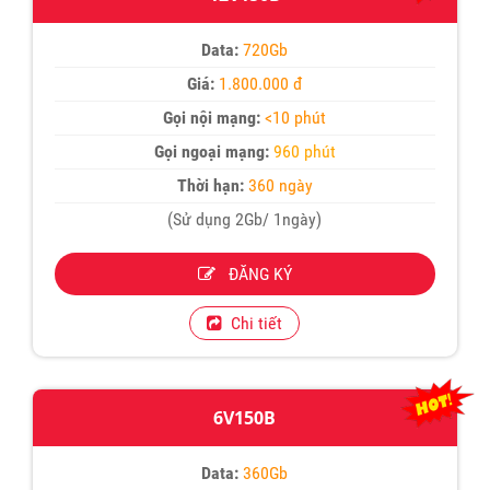
Data:
720Gb
Giá:
1.800.000 đ
Gọi nội mạng:
<10 phút
Gọi ngoại mạng:
960 phút
Thời hạn:
360 ngày
(Sử dụng 2Gb/ 1ngày)
ĐĂNG KÝ
Chi tiết
6V150B
Data:
360Gb