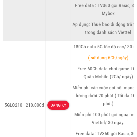
Free data : TV360 gói Basic, 3
Mybox
Áp dụng: Thuê bao di động trả t
trong danh sách Viettel
180Gb data 5G tốc độ cao/ 30 n
( sử dụng 6Gb/ngày)
Free 60Gb data chơi game Liê
Quân Mobile (2Gb/ ngày)
Miễn phí các cuộc gọi nội mạng 
lượng dưới 20 phút ( Tối đa 10
phút)
5GLQ210
210.000đ
ĐĂNG KÝ
Miễn phí 100 phút gọi ngoại m
Viettel/ 30 ngày.
Free data: TV360 gói Basic, 30