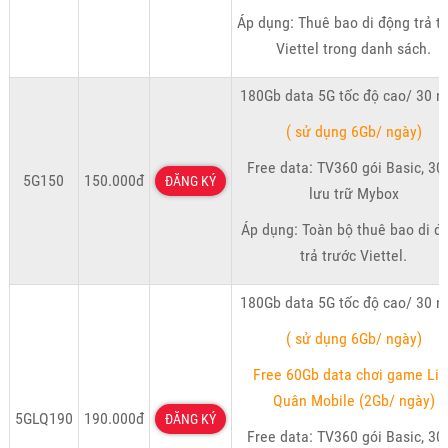
Áp dụng: Thuê bao di động trả t
Viettel trong danh sách.
180Gb data 5G tốc độ cao/ 30 n
( sử dụng 6Gb/ ngày)
Free data: TV360 gói Basic, 30
5G150
150.000đ
ĐĂNG KÝ
lưu trữ Mybox
Áp dụng: Toàn bộ thuê bao di đ
trả trước Viettel.
180Gb data 5G tốc độ cao/ 30 n
( sử dụng 6Gb/ ngày)
Free 60Gb data chơi game Liê
Quân Mobile (2Gb/ ngày)
5GLQ190
190.000đ
ĐĂNG KÝ
Free data: TV360 gói Basic, 30