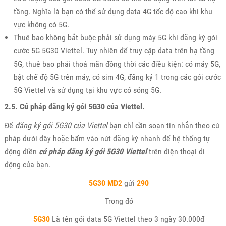
tầng. Nghĩa là bạn có thể sử dụng data 4G tốc độ cao khi khu
vực không có 5G.
Thuê bao không bắt buộc phải sử dụng máy 5G khi đăng ký gói
cước 5G 5G30 Viettel. Tuy nhiên để truy cập data trên hạ tầng
5G, thuê bao phải thoả mãn đồng thời các điều kiện: có máy 5G,
bật chế độ 5G trên máy, có sim 4G, đăng ký 1 trong các gói cước
5G Viettel và sử dụng tại khu vực có sóng 5G.
2.5. Cú pháp đăng ký gói 5G30 của Viettel.
Để
đăng ký gói 5G30 của Viettel
bạn chỉ cần soạn tin nhắn theo cú
pháp dưới đây hoặc bấm vào nút đăng ký nhanh để hệ thống tự
động điền
cú pháp đăng ký gói 5G30 Viettel
trên điện thoại di
động của bạn.
5G30 MD2
gửi
290
Trong đó
5G30
Là tên gói data 5G Viettel theo 3 ngày 30.000đ