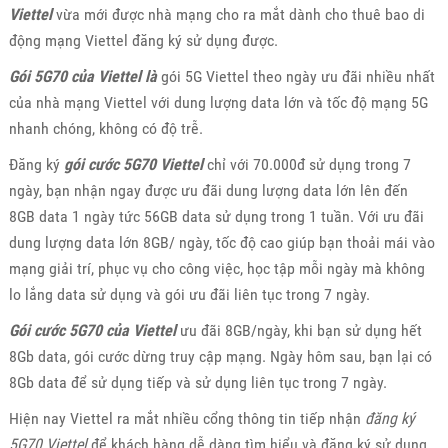
Viettel
vừa mới được nhà mạng cho ra mắt dành cho thuê bao di
động mạng Viettel đăng ký sử dụng được.
Gói 5G70 của Viettel là
gói 5G Viettel theo ngày ưu đãi nhiều nhất
của nhà mạng Viettel với dung lượng data lớn và tốc độ mạng 5G
nhanh chóng, không có độ trễ.
Đăng ký
gói cước 5G70 Viettel
chỉ với 70.000đ sử dụng trong 7
ngày, bạn nhận ngay được ưu đãi dung lượng data lớn lên đến
8GB data 1 ngày tức 56GB data sử dụng trong 1 tuần. Với ưu đãi
dung lượng data lớn 8GB/ ngày, tốc độ cao giúp bạn thoải mái vào
mạng giải trí, phục vụ cho công việc, học tập mỗi ngày mà không
lo lắng data sử dụng và gói ưu đãi liên tục trong 7 ngày.
Gói cước 5G70 của Viettel
ưu đãi 8GB/ngày, khi bạn sử dụng hết
8Gb data, gói cước dừng truy cập mạng. Ngày hôm sau, bạn lại có
8Gb data để sử dụng tiếp và sử dụng liên tục trong 7 ngày.
Hiện nay Viettel ra mắt nhiều cổng thông tin tiếp nhận
đăng ký
5G70 Viettel
để khách hàng dễ dàng tìm hiểu và đăng ký sử dụng.