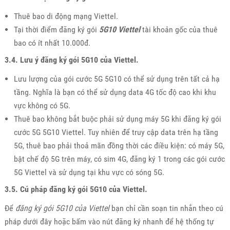
Thuê bao di động mạng Viettel.
Tại thời điểm đăng ký gói
5G10 Viettel
tài khoản gốc của thuê
bao có ít nhất 10.000đ.
3.4. Lưu ý đăng ký gói 5G10 của Viettel.
Lưu lượng của gói cước 5G 5G10 có thể sử dụng trên tất cả hạ
tầng. Nghĩa là bạn có thể sử dụng data 4G tốc độ cao khi khu
vực không có 5G.
Thuê bao không bắt buộc phải sử dụng máy 5G khi đăng ký gói
cước 5G 5G10 Viettel. Tuy nhiên để truy cập data trên hạ tầng
5G, thuê bao phải thoả mãn đồng thời các điều kiện: có máy 5G,
bật chế độ 5G trên máy, có sim 4G, đăng ký 1 trong các gói cước
5G Viettel và sử dụng tại khu vực có sóng 5G.
3.5. Cú pháp đăng ký gói 5G10 của Viettel.
Để
đăng ký gói 5G10 của Viettel
bạn chỉ cần soạn tin nhắn theo cú
pháp dưới đây hoặc bấm vào nút đăng ký nhanh để hệ thống tự