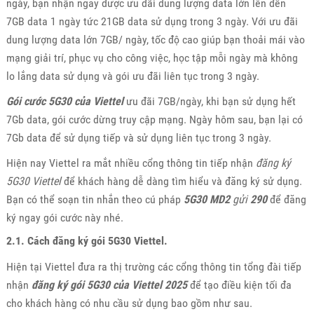
ngày, bạn nhận ngay được ưu đãi dung lượng data lớn lên đến
7GB data 1 ngày tức 21GB data sử dụng trong 3 ngày. Với ưu đãi
dung lượng data lớn 7GB/ ngày, tốc độ cao giúp bạn thoải mái vào
mạng giải trí, phục vụ cho công việc, học tập mỗi ngày mà không
lo lắng data sử dụng và gói ưu đãi liên tục trong 3 ngày.
Gói cước 5G30 của Viettel
ưu đãi 7GB/ngày, khi bạn sử dụng hết
7Gb data, gói cước dừng truy cập mạng. Ngày hôm sau, bạn lại có
7Gb data để sử dụng tiếp và sử dụng liên tục trong 3 ngày.
Hiện nay Viettel ra mắt nhiều cổng thông tin tiếp nhận
đăng ký
5G30 Viettel
để khách hàng dễ dàng tìm hiểu và đăng ký sử dụng.
Bạn có thể soạn tin nhắn theo cú pháp
5G30
MD2
gửi
290
để đăng
ký ngay gói cước này nhé.
2.1. Cách đăng ký gói 5G30 Viettel.
Hiện tại Viettel đưa ra thị trường các cổng thông tin tổng đài tiếp
nhận
đăng ký gói 5G30 của Viettel 2025
để tạo điều kiện tối đa
cho khách hàng có nhu cầu sử dụng bao gồm như sau.