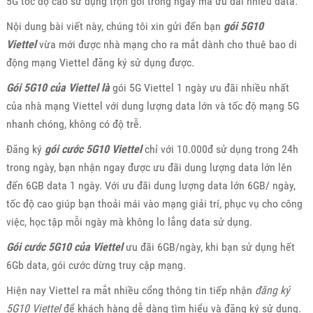
5G tốc độ cao sử dụng trọn gói trong ngày mà ưu đãi nhiều data.
Nội dung bài viết này, chúng tôi xin gửi đến bạn
gói 5G10
Viettel
vừa mới được nhà mạng cho ra mắt dành cho thuê bao di
động mạng Viettel đăng ký sử dụng được.
Gói 5G10 của Viettel là
gói 5G Viettel 1 ngày ưu đãi nhiều nhất
của nhà mạng Viettel với dung lượng data lớn và tốc độ mạng 5G
nhanh chóng, không có độ trễ.
Đăng ký
gói cước 5G10 Viettel
chỉ với 10.000đ sử dụng trong 24h
trong ngày, bạn nhận ngay được ưu đãi dung lượng data lớn lên
đến 6GB data 1 ngày. Với ưu đãi dung lượng data lớn 6GB/ ngày,
tốc độ cao giúp bạn thoải mái vào mạng giải trí, phục vụ cho công
việc, học tập mỗi ngày mà không lo lắng data sử dụng.
Gói cước 5G10 của Viettel
ưu đãi 6GB/ngày, khi bạn sử dụng hết
6Gb data, gói cước dừng truy cập mạng.
Hiện nay Viettel ra mắt nhiều cổng thông tin tiếp nhận
đăng ký
5G10 Viettel
để khách hàng dễ dàng tìm hiểu và đăng ký sử dụng.