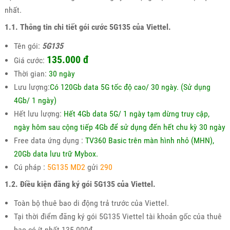
nhất.
1.1. Thông tin chi tiết gói cước 5G135 của Viettel.
Tên gói:
5G135
135.000
đ
Giá cước:
Thời gian:
30 ngày
Lưu lượng:
Có 120Gb data 5G tốc độ cao/ 30 ngày. (Sử dụng
4Gb/ 1 ngày)
Hết lưu lượng:
Hết 4Gb data 5G/ 1 ngày tạm dừng truy cập,
ngày hôm sau cộng tiếp 4Gb để sử dụng đến hết chu kỳ 30 ngày
Free data ứng dụng :
TV360 Basic trên màn hình nhỏ (MHN),
20Gb data lưu trữ Mybox.
Cú pháp :
5G135 MD2
gửi
290
1.2. Điều kiện đăng ký gói 5G135 của Viettel.
Toàn bộ thuê bao di động trả trước của Viettel.
Tại thời điểm đăng ký gói 5G135 Viettel tài khoản gốc của thuê
bao có ít nhất 135.000đ.