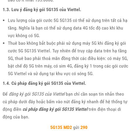
1.3. Lưu ý đăng ký gói 5G135 của Viettel.
Lưu lượng của gói cước 5G 5G135 có thể sử dụng trên tất cả hạ
tầng. Nghĩa là bạn có thể sử dụng data 4G tốc độ cao khi khu
vực không có 5G.
Thuê bao không bắt buộc phải sử dụng máy 5G khi đăng ký gói
cước 5G 5G135 Viettel. Tuy nhiên để truy cập data trên hạ tầng
5G, thuê bao phải thoả mãn đồng thời các điều kiện: có máy 5G,
bật chế độ 5G trên máy, có sim 4G, đăng ký 1 trong các gói cước
5G Viettel và sử dụng tại khu vực có sóng 5G.
1.4. Cú pháp đăng ký gói 5G135 của Viettel.
Để
đăng ký gói 5G135 của Viettel
bạn chỉ cần soạn tin nhắn theo
cú pháp dưới đây hoặc bấm vào nút đăng ký nhanh để hệ thống tự
động điền
cú pháp đăng ký gói 5G135 Viettel
trên điện thoại di
động của bạn.
5G135 MD2
gửi
290