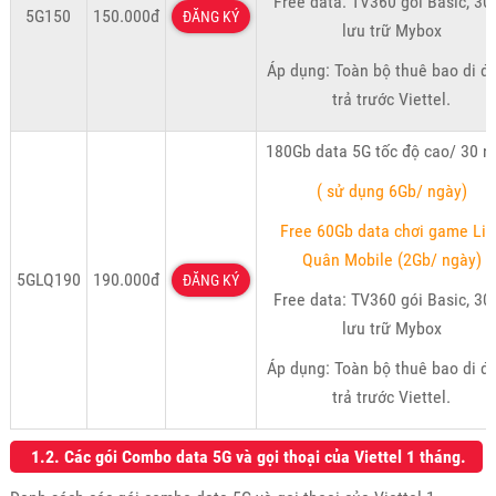
Free data: TV360 gói Basic, 30
5G150
150.000đ
ĐĂNG KÝ
lưu trữ Mybox
Áp dụng: Toàn bộ thuê bao di đ
trả trước Viettel.
180Gb data 5G tốc độ cao/ 30 n
( sử dụng 6Gb/ ngày)
Free 60Gb data chơi game Liê
Quân Mobile (2Gb/ ngày)
5GLQ190
190.000đ
ĐĂNG KÝ
Free data: TV360 gói Basic, 30
lưu trữ Mybox
Áp dụng: Toàn bộ thuê bao di đ
trả trước Viettel.
1.2. Các gói Combo data 5G và gọi thoại của Viettel 1 tháng.