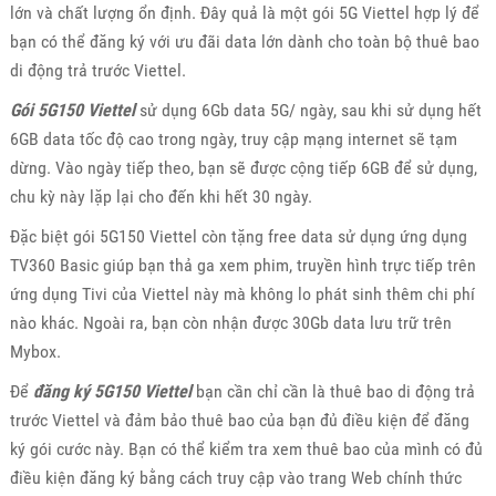
lớn và chất lượng ổn định. Đây quả là một gói 5G Viettel hợp lý để
bạn có thể đăng ký với ưu đãi data lớn dành cho toàn bộ thuê bao
di động trả trước Viettel.
Gói 5G150 Viettel
sử dụng 6Gb data 5G/ ngày, sau khi sử dụng hết
6GB data tốc độ cao trong ngày, truy cập mạng internet sẽ tạm
dừng. Vào ngày tiếp theo, bạn sẽ được cộng tiếp 6GB để sử dụng,
chu kỳ này lặp lại cho đến khi hết 30 ngày.
Đặc biệt gói 5G150 Viettel còn tặng free data sử dụng ứng dụng
TV360 Basic giúp bạn thả ga xem phim, truyền hình trực tiếp trên
ứng dụng Tivi của Viettel này mà không lo phát sinh thêm chi phí
nào khác. Ngoài ra, bạn còn nhận được 30Gb data lưu trữ trên
Mybox.
Để
đăng ký 5G150 Viettel
bạn cần chỉ cần là thuê bao di động trả
trước Viettel và đảm bảo thuê bao của bạn đủ điều kiện để đăng
ký gói cước này. Bạn có thể kiểm tra xem thuê bao của mình có đủ
điều kiện đăng ký bằng cách truy cập vào trang Web chính thức