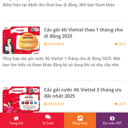
điểm hiện tại dành cho thuê bao di động. Mời bạn tham khảo
Các gói 4G Viettel theo 1 tháng cho
di động 2025
30/12/2024
4213
Tổng hợp các gói cước 4G Viettel 1 tháng cho di động 2025. Mời
bạn tìm hiểu và tham khảo đăng ký sử dụng khi có nhu cầu nhé.
Các gói cước 4G Viettel 3 tháng ưu
đãi nhất 2025
30/12/2024
4675
Tổng hợp các gói 4G Viettel chu kỳ 3 tháng ưu đãi nhất 2025. Mời
Trang chủ
Qr Code
Đăng nhập
Gói cước HOT
bạn tìm hiểu và tham khảo đăng ký khi có nhu cầu sử dụng nhé.