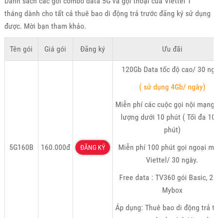
Danh sách các gói combo data 5G và gọi thoại của Viettel 1
tháng dành cho tất cả thuê bao di động trả trước đăng ký sử dụng
được. Mời bạn tham khảo.
Tên gói
Giá gói
Đăng ký
Ưu đãi
120Gb Data tốc độ cao/ 30 ng
( sử dụng 4Gb/ ngày)
Miễn phí các cuộc gọi nội mạng 
lượng dưới 10 phút ( Tối đa 10
phút)
5G160B
160.000đ
Miễn phí 100 phút gọi ngoại m
ĐĂNG KÝ
Viettel/ 30 ngày.
Free data : TV360 gói Basic, 2
Mybox
Áp dụng: Thuê bao di động trả t