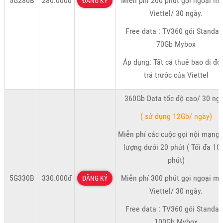
5G280B
280.000đ
Miễn phí 200 phút gọi ngoại m
ĐĂNG KÝ
Viettel/ 30 ngày.
Free data : TV360 gói Standar
70Gb Mybox
Áp dụng: Tất cả thuê bao di độ
trả trước của Viettel
360Gb Data tốc độ cao/ 30 ng
( sử dụng 12Gb/ ngày)
Miễn phí các cuộc gọi nội mạng 
lượng dưới 20 phút ( Tối đa 10
phút)
5G330B
330.000đ
Miễn phí 300 phút gọi ngoại m
ĐĂNG KÝ
Viettel/ 30 ngày.
Free data : TV360 gói Standar
100Gb Mybox