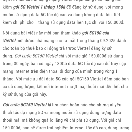
kiếm
gói 5G Viettel 1 tháng 150k
để đăng ký sử dụng, với mong
muốn sử dụng data 5G tốc độ cao và dung lượng data lớn, tiết
kiệm chi phí cho 1 tháng sử dụng data liên tục chỉ với 150.000đ.
Nội dung bài viết này mời bạn tham khảo
gói 5G150 của
Viettel
mới được nhà mạng cho ra mắt trong tháng 09.2025 dành
cho toàn bộ thuê bao di động trả trước Viettel đăng ký sử
dụng.
Gói cước 5G150 Viettel
chỉ với mức giá 150.000đ sử dụng
trong 30 ngày, bạn có ngày 180Gb data 5G tốc độ cao để truy cập
mạng internet trên điện thoại di động của mình trong vòng 1
tháng. Với mức ưu đãi data 5G của gói 5G150 Viettel đảm bảo bạn
có đủ dung lượng kết nối internet mượt mà, thoải mái đến hết chu
kỳ sử dụng của gói này.
Gói cước 5G150 Viettel là
lựa chọn hoàn hảo cho nhưng ai yêu
thích tốc độ mạng 5G và mong muốn sử dụng dung lượng data
thoải mái mà không quá lo lắng về chi phí sử dụng. Với giá chỉ
150.000đ, bạn sẽ được trải nghiệm internet tốc độ cao, dung lượng