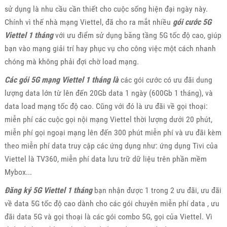
sử dụng là nhu cầu cần thiết cho cuộc sống hiện đại ngày này.
Chính vì thế nhà mạng Viettel, đã cho ra mắt nhiều
gói cước 5G
Viettel 1 tháng
với ưu điểm sử dụng băng tầng 5G tốc độ cao, giúp
bạn vào mạng giải trí hay phục vụ cho công việc một cách nhanh
chóng mà không phải đợi chờ load mạng.
Các gói 5G mạng Viettel 1 tháng là
các gói cước có ưu đãi dung
lượng data lớn từ lên đến 20Gb data 1 ngày (600Gb 1 tháng), và
data load mạng tốc độ cao. Cũng với đó là ưu đãi về gọi thoại:
miễn phí các cuộc gọi nội mạng Viettel thời lượng dưới 20 phút,
miễn phí gọi ngoại mạng lên đến 300 phút miễn phí và ưu đãi kèm
theo miễn phí data truy cập các ứng dụng như: ứng dụng Tivi của
Viettel là TV360, miễn phí data lưu trữ dữ liệu trên phần mềm
Mybox...
Đăng ký 5G Viettel 1 tháng
bạn nhận được 1 trong 2 ưu đãi, ưu đãi
về data 5G tốc độ cao dành cho các gói chuyên miễn phí data , ưu
đãi data 5G và gọi thoại là các gói combo 5G, gọi của Viettel. Vì