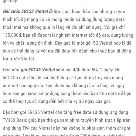
gói này.
Gói cước 5G135 Viettel là
lựa chọn hoàn hảo cho nhưng ai yêu
thích tốc độ mạng 5G và mong muốn sử dụng dung lượng data
thoải mái mà không quá lo lắng về chi phí sử dụng. Với giá chỉ
135.000đ, bạn sẽ được trải nghiệm internet tốc độ cao, dung lượng
lớn và chất lượng ổn định. Đây quả là một gói 5G Viettel hợp lý để
bạn có thể đăng ký với ưu đãi data lớn dành cho thuê bao di động
trả trước Viettel.
Hơn nữa
gói 5G135 Viettel
sử dụng 4Gb data 5G/ 1 ngày, khi
hết 4Gb data tốc độ cao hệ thống sẽ tạm dừng truy cập mạng
internet cho ngày đó. Tuy nhiên bạn không cần lo lắng, vì ngày
hôm sau gói cước sẽ tự động cộng thêm cho bạn 4Gb data để bạn
có thể tiếp tục sử dụng đến hết chù kỳ 30 ngày của gói.
Đặc biệt gói 5G135 Viettel còn tặng free data sử dụng ứng dụng
TV360 Basic giúp bạn thả ga xem phim, truyền hình trực tiếp trên
ứng dụng Tivi của Viettel này mà không lo phát sinh thêm chi phí
nào khác. Ngoài ra, bạn còn nhận được 20Gb data lưu trữ trên