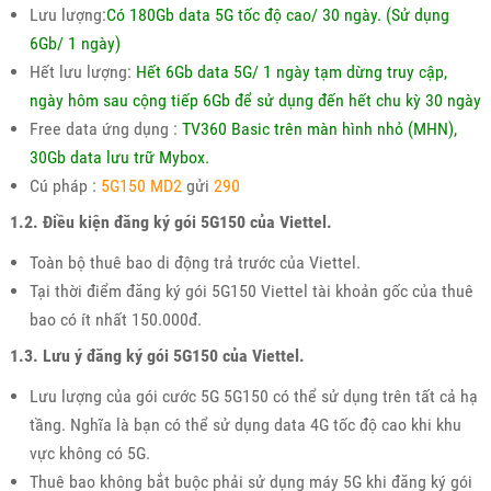
Lưu lượng:
Có 180Gb data 5G tốc độ cao/ 30 ngày. (Sử dụng
6Gb/ 1 ngày)
Hết lưu lượng:
Hết 6Gb data 5G/ 1 ngày tạm dừng truy cập,
ngày hôm sau cộng tiếp 6Gb để sử dụng đến hết chu kỳ 30 ngày
Free data ứng dụng :
TV360 Basic trên màn hình nhỏ (MHN),
30Gb data lưu trữ Mybox.
Cú pháp :
5G150 MD2
gửi
290
1.2. Điều kiện đăng ký gói 5G150 của Viettel.
Toàn bộ thuê bao di động trả trước của Viettel.
Tại thời điểm đăng ký gói 5G150 Viettel tài khoản gốc của thuê
bao có ít nhất 150.000đ.
1.3. Lưu ý đăng ký gói 5G150 của Viettel.
Lưu lượng của gói cước 5G 5G150 có thể sử dụng trên tất cả hạ
tầng. Nghĩa là bạn có thể sử dụng data 4G tốc độ cao khi khu
vực không có 5G.
Thuê bao không bắt buộc phải sử dụng máy 5G khi đăng ký gói