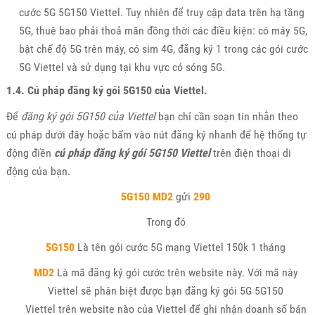
cước 5G 5G150 Viettel. Tuy nhiên để truy cập data trên hạ tầng
5G, thuê bao phải thoả mãn đồng thời các điều kiện: có máy 5G,
bật chế độ 5G trên máy, có sim 4G, đăng ký 1 trong các gói cước
5G Viettel và sử dụng tại khu vực có sóng 5G.
1.4. Cú pháp đăng ký gói 5G150 của Viettel.
Để
đăng ký gói 5G150 của Viettel
bạn chỉ cần soạn tin nhắn theo
cú pháp dưới đây hoặc bấm vào nút đăng ký nhanh để hệ thống tự
động điền
cú pháp đăng ký gói 5G150 Viettel
trên điện thoại di
động của bạn.
5G150 MD2
gửi
290
Trong đó
5G150
Là tên gói cước 5G mạng Viettel 150k 1 tháng
MD2
Là mã đăng ký gói cước trên website này. Với mã này
Viettel sẽ phân biệt được bạn đăng ký gói 5G 5G150
Viettel trên website nào của Viettel để ghi nhận doanh số bán