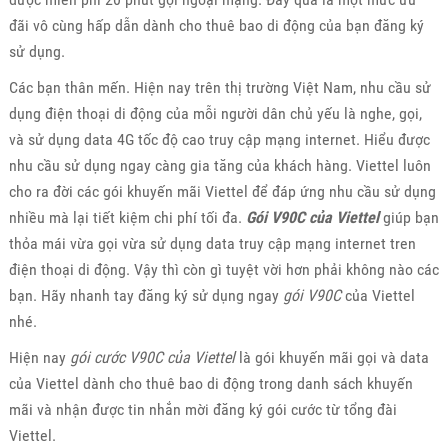
đãi vô cùng hấp dẫn dành cho thuê bao di động của bạn đăng ký
sử dụng.
Các bạn thân mến. Hiện nay trên thị trường Việt Nam, nhu cầu sử
dụng điện thoại di động của mỗi người dân chủ yếu là nghe, gọi,
và sử dụng data 4G tốc độ cao truy cập mạng internet. Hiểu được
nhu cầu sử dụng ngay càng gia tăng của khách hàng. Viettel luôn
cho ra đời các gói khuyến mãi Viettel để đáp ứng nhu cầu sử dụng
nhiều mà lại tiết kiệm chi phí tối đa.
Gói V90C của Viettel
giúp bạn
thỏa mái vừa gọi vừa sử dụng data truy cập mạng internet tren
điện thoại di động. Vậy thì còn gì tuyệt vời hơn phải không nào các
bạn. Hãy nhanh tay đăng ký sử dụng ngay
gói V90C
của Viettel
nhé.
Hiện nay
gói cước V90C của Viettel
là gói khuyến mãi gọi và data
của Viettel dành cho thuê bao di động trong danh sách khuyến
mãi và nhận được tin nhắn mời đăng ký gói cước từ tổng đài
Viettel.