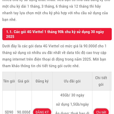
một chu kỳ dài 1 tháng, 3 tháng, 6 tháng và 12 tháng thì hãy
nhanh tay lựa chọn một chu kỳ phù hợp với nhu cầu sử dụng của
bạn nhé.
1.1. Các gói 4G Viettel 1 tháng 90k chu kỳ sử dụng 30 ngày
2025
Dưới đây là các gói data 4G Viettel có mức giá là 90.000đ cho 1
tháng sử dụng có nhiều ưu đãi nhất về data tốc độ cao truy cập
mạng internet trên điện thoại di động trong năm 2025. Mời bạn
tham khảo thông tin chi tiết từng gói cước nhé.
Chi tiết
K
Tên gói
Giá gói
Đăng ký
Ưu đãi gói
gói
45Gb/ 30 ngày
sử dụng 1,5Gb/ngày
SD90
90.000đ
ĐĂNG KÝ
Chi tiết
Áp dụng: thuê bao di