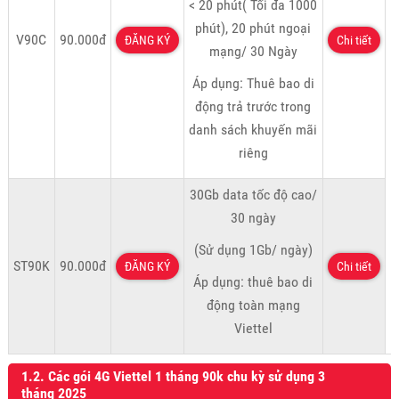
< 20 phút( Tối đa 1000
phút), 20 phút ngoại
V90C
90.000đ
ĐĂNG KÝ
Chi tiết
mạng/ 30 Ngày
Áp dụng: Thuê bao di
động trả trước trong
danh sách khuyến mãi
riêng
30Gb data tốc độ cao/
30 ngày
(Sử dụng 1Gb/ ngày)
ST90K
90.000đ
ĐĂNG KÝ
Chi tiết
Áp dụng: thuê bao di
động toàn mạng
Viettel
1.2. Các gói 4G Viettel 1 tháng 90k chu kỳ sử dụng 3
tháng 2025