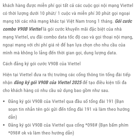
khách hàng được miễn phí gọi tất cả các cuộc gọi nội mạng Viettel
có thời lượng dưới 10 phút/ 1 cuộc và miễn phí 30 phút gọi ngoại
mạng tới các nhà mạng khác tại Việt Nam trong 1 tháng.
Gói cước
combo V90B Viettel
là gói cước khuyến mãi đặc biệt của nhà
mạng Viettel, ưu đãi combo data tốc độ cao và gọi thoại nội mạng,
ngoại mạng với chi phí giá rẻ để bạn lựa chọn cho nhu cầu của
mình mà không lo lắng đến thời gian gọi, dung lượng data.
Cách đăng ký gói cước V90B của Viettel
Hiện tại Viettel đưa ra thị trường các cổng thông tin tổng đài tiếp
nhận
đăng ký gói V90B của Viettel 2025
để tạo điều kiện tối đa
cho khách hàng có nhu cầu sử dụng bao gồm như sau.
Đăng ký gói V90B của Viettel qua đầu số tổng đài 191 (Bạn
soạn tin nhắn tên gói gửi đến tổng đài 191 và làm theo hướng
dẫn)
Đăng ký gói V90B của Viettel qua cổng *098# (Bạn bấm phím
*098# ok và làm theo hướng dẫn)