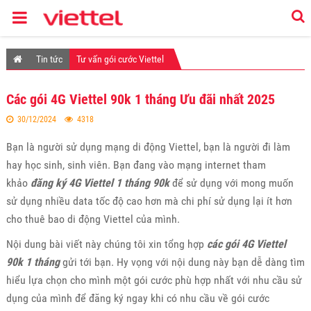
Tin tức
Tư vấn gói cước Viettel
Các gói 4G Viettel 90k 1 tháng Ưu đãi nhất 2025
30/12/2024
4318
Bạn là người sử dụng mạng di động Viettel, bạn là người đi làm
hay học sinh, sinh viên. Bạn đang vào mạng internet tham
khảo
đăng ký 4G Viettel 1 tháng 90k
để sử dụng với mong muốn
sử dụng nhiều data tốc độ cao hơn mà chi phí sử dụng lại ít hơn
cho thuê bao di động Viettel của mình.
Nội dung bài viết này chúng tôi xin tổng hợp
các gói 4G Viettel
90k 1 tháng
gửi tới bạn. Hy vọng với nội dung này bạn dễ dàng tìm
hiểu lựa chọn cho mình một gói cước phù hợp nhất với nhu cầu sử
dụng của mình để đăng ký ngay khi có nhu cầu về gói cước