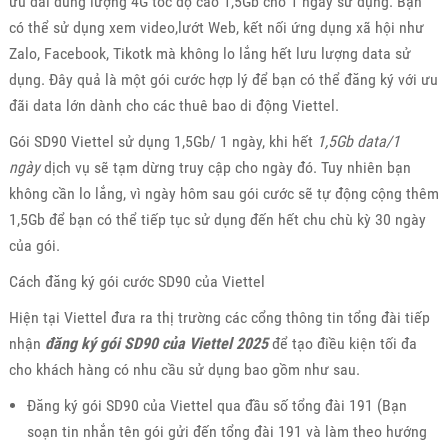
ưu đãi dung lượng 4G tốc độ cao 1,5Gb cho 1 ngày sử dụng. Bạn
có thể sử dụng xem video,lướt Web, kết nối ứng dụng xã hội như
Zalo, Facebook, Tikotk mà không lo lắng hết lưu lượng data sử
dụng. Đây quả là một gói cước hợp lý để bạn có thể đăng ký với ưu
đãi data lớn dành cho các thuê bao di động Viettel.
Gói SD90 Viettel sử dụng 1,5Gb/ 1 ngày, khi hết
1,5Gb data/1
ngày
dịch vụ sẽ tạm dừng truy cập cho ngày đó. Tuy nhiên bạn
không cần lo lắng, vì ngày hôm sau gói cước sẽ tự động cộng thêm
1,5Gb để bạn có thể tiếp tục sử dụng đến hết chu chù kỳ 30 ngày
của gói.
Cách đăng ký gói cước SD90 của Viettel
Hiện tại Viettel đưa ra thị trường các cổng thông tin tổng đài tiếp
nhận
đăng ký gói SD90 của Viettel 2025
để tạo điều kiện tối đa
cho khách hàng có nhu cầu sử dụng bao gồm như sau.
Đăng ký gói SD90 của Viettel qua đầu số tổng đài 191 (Bạn
soạn tin nhắn tên gói gửi đến tổng đài 191 và làm theo hướng