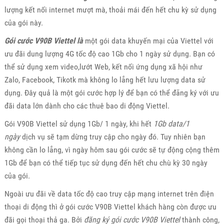
lượng kết nối internet mượt mà, thoải mái đến hết chu kỳ sử dụng
của gói này.
Gói cước V90B Viettel là
một gói data khuyến mại của Viettel với
ưu đãi dung lượng 4G tốc độ cao 1Gb cho 1 ngày sử dụng. Bạn có
thể sử dụng xem video,lướt Web, kết nối ứng dụng xã hội như
Zalo, Facebook, Tikotk mà không lo lắng hết lưu lượng data sử
dụng. Đây quả là một gói cước hợp lý để bạn có thể đăng ký với ưu
đãi data lớn dành cho các thuê bao di động Viettel.
Gói V90B Viettel sử dụng 1Gb/ 1 ngày, khi hết
1Gb data/1
ngày
dịch vụ sẽ tạm dừng truy cập cho ngày đó. Tuy nhiên bạn
không cần lo lắng, vì ngày hôm sau gói cước sẽ tự động cộng thêm
1Gb để bạn có thể tiếp tục sử dụng đến hết chu chù kỳ 30 ngày
của gói.
Ngoài ưu đãi về data tốc độ cao truy cập mạng internet trên điện
thoại di động thì ở gói cước V90B Viettel khách hàng còn được ưu
đãi gọi thoại thả ga. Bởi
đăng ký gói cước V90B Viettel
thành công,