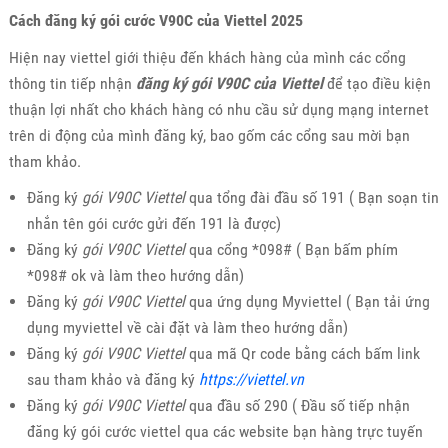
Cách đăng ký gói cước V90C của Viettel 2025
Hiện nay viettel giới thiệu đến khách hàng của mình các cổng
thông tin tiếp nhận
đăng ký gói V90C của Viettel
để tạo điều kiện
thuận lợi nhất cho khách hàng có nhu cầu sử dụng mạng internet
trên di động của mình đăng ký, bao gốm các cổng sau mời bạn
tham khảo.
Đăng ký
gói V90C Viettel
qua tổng đài đầu số 191 ( Bạn soạn tin
nhắn tên gói cước gửi đến 191 là được)
Đăng ký
gói V90C Viettel
qua cổng *098# ( Bạn bấm phím
*098# ok và làm theo hướng dẫn)
Đăng ký
gói V90C Viettel
qua ứng dụng Myviettel ( Bạn tải ứng
dụng myviettel về cài đặt và làm theo hướng dẫn)
Đăng ký
gói V90C Viettel
qua mã Qr code bằng cách bấm link
sau tham khảo và đăng ký
https://viettel.vn
Đăng ký
gói V90C Viettel
qua đầu số 290 ( Đầu số tiếp nhận
đăng ký gói cước viettel qua các website bạn hàng trực tuyến