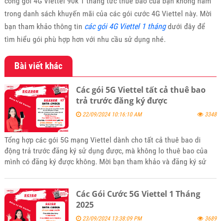
công gói 4G Viettel 90k 1 tháng tức thuê bao của bạn không nằm
trong danh sách khuyến mãi của các gói cước 4G Viettel này. Mời
bạn tham khảo thông tin
các gói 4G Viettel 1 tháng
dưới đây để
tìm hiểu gói phù hợp hơn với nhu cầu sử dụng nhé.
Bài viết khác
Các gói 5G Viettel tất cả thuê bao
trả trước đăng ký được
22/09/2024 10:16:10 AM
3348
Tổng hợp các gói 5G mạng Viettel dành cho tất cả thuê bao di
động trả trước đăng ký sử dụng được, mà không lo thuê bao của
mình có đăng ký được không. Mời bạn tham khảo và đăng ký sử
dụng.
Các Gói Cước 5G Viettel 1 Tháng
2025
23/09/2024 13:38:09 PM
3689