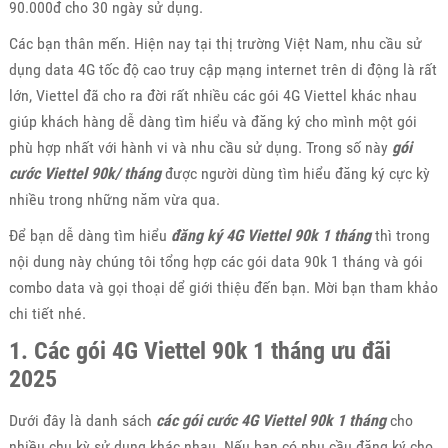
90.000đ cho 30 ngày sử dụng.
Các bạn thân mến. Hiện nay tại thị trường Việt Nam, nhu cầu sử
dụng data 4G tốc độ cao truy cập mạng internet trên di động là rất
lớn, Viettel đã cho ra đời rất nhiều các gói 4G Viettel khác nhau
giúp khách hàng dễ dàng tìm hiểu và đăng ký cho mình một gói
phù hợp nhất với hành vi và nhu cầu sử dụng. Trong số này
gói
cước Viettel 90k/ tháng
được người dùng tìm hiểu đăng ký cực kỳ
nhiều trong những năm vừa qua.
Để bạn dễ dàng tìm hiểu
đăng ký 4G Viettel 90k 1 tháng
thì trong
nội dung này chúng tôi tổng hợp các gói data 90k 1 tháng và gói
combo data và gọi thoại dể giới thiệu đến bạn. Mời bạn tham khảo
chi tiết nhé.
1. Các gói 4G Viettel 90k 1 tháng ưu đãi
2025
Dưới đây là danh sách
các gói cước 4G Viettel 90k 1 tháng
cho
nhiều chu kỳ sử dụng khác nhau. Nếu bạn có nhu cầu đăng ký cho