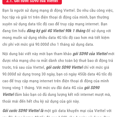
2.1. Gói cước SD90 của Viettel
Bạn là người sử dụng mạng di động Viettel. Do nhu cầu công việc,
học tập và giải trí trên điện thoại di động của mình, bạn thường
xuyên sử dụng data tốc độ cao để truy cập mạng internet. Bạn
đang tìm hiểu
đăng ký gói 4G Viettel 90k 1 tháng
để sử dụng với
mong muốn sử dụng nhiều data 4G tốc độ cao hơn mà tiết kiệm
chi phí với mức giá 90.000đ cho 1 tháng sử dụng data.
Nội dung bài viết này mời bạn tham khảo
gói SD90 của Viettel
mới
được nhà mạng cho ra mắt dành cho toàn bộ thuê bao di động trả
trước, trả sau của Viettel,
gói cước SD90 Viettel
chỉ với mức giá
90.000đ sử dụng trong 30 ngày, bạn có ngày 45Gb data 4G tốc độ
cao để truy cập mạng internet trên điện thoại di động của mình
trong vòng 1 tháng. Với mức ưu đãi data 4G của
gói SD90
Viettel
đảm bảo bạn có đủ dung lượng kết nối internet mượt mà,
thoải mái đến hết chu kỳ sử dụng của gói này.
Gói cước SD90 Viettel là
một gói data khuyến mại của Viettel với