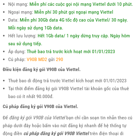
Nội mạng:
Miễn phí các cuộc gọi nội mạng Viettel dưới 10 phút.
Ngoại mạng:
Miễn phí 30 phút gọi ngoại mạng Viettel
Data:
Miễn phí 30Gb data 4G tốc độ cao của Viettel/ 30 ngày.
Mỗi ngày sử dụng 1Gb data.
Hết lưu lượng:
Hết 1Gb data/ 1 ngày dừng truy cập. Ngày hôm
sau sử dụng tiếp.
Áp dụng:
Thuê bao trả trước kích hoạt mới 01/01/2023
Cú pháp:
V90B MD2
gửi
290
Điều kiện đăng ký gói V90B của Viettel.
Thuê bao di động trả trước Viettel kích hoạt mới 01/01/2023
Tại thời điểm đăng ký gói V90B Viettel tài khoản gốc của thuê
bao có ít nhất 90.000đ.
Cú pháp đăng ký gói V90B của Viettel.
Để
đăng ký gói V90B của Viettel
bạn chỉ cần soạn tin nhắn theo cú
pháp dưới đây hoặc bấm vào nút đăng ký nhanh để hệ thống tự
động điền
cú pháp đăng ký gói V90B Viettel
trên điện thoại di