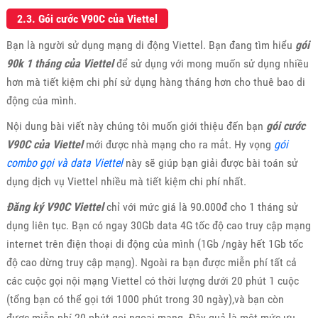
2.3. Gói cước V90C của Viettel
Bạn là người sử dụng mạng di động Viettel. Bạn đang tìm hiểu
gói
90k 1 tháng của Viettel
để sử dụng với mong muốn sử dụng nhiều
hơn mà tiết kiệm chi phí sử dụng hàng tháng hơn cho thuê bao di
động của mình.
Nội dung bài viết này chúng tôi muốn giới thiệu đến bạn
gói cước
V90C của Viettel
mới được nhà mạng cho ra mắt. Hy vọng
gói
combo gọi và data Viettel
này sẽ giúp bạn giải được bài toán sử
dụng dịch vụ Viettel nhiều mà tiết kiệm chi phí nhất.
Đăng ký V90C Viettel
chỉ với mức giá là 90.000đ cho 1 tháng sử
dụng liên tục. Bạn có ngay 30Gb data 4G tốc độ cao truy cập mạng
internet trên điện thoại di động của mình (1Gb /ngày hết 1Gb tốc
độ cao dừng truy cập mạng). Ngoài ra bạn được miễn phí tất cả
các cuộc gọi nội mạng Viettel có thời lượng dưới 20 phút 1 cuộc
(tổng bạn có thể gọi tới 1000 phút trong 30 ngày),và bạn còn
được miễn phí 20 phút gọi ngoại mạng. Đây quả là một mức ưu