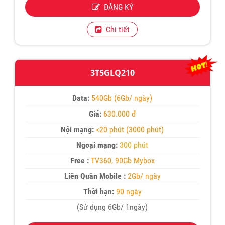
ĐĂNG KÝ
Chi tiết
3T5GLQ210
Data:
540Gb (6Gb/ ngày)
Giá:
630.000 đ
Nội mạng:
<20 phút (3000 phút)
Ngoại mạng:
300 phút
Free :
TV360, 90Gb Mybox
Liên Quân Mobile :
2Gb/ ngày
Thời hạn:
90 ngày
(Sử dụng 6Gb/ 1ngày)