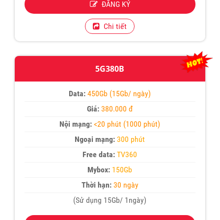
ĐĂNG KÝ
Chi tiết
5G380B
Data:
450Gb (15Gb/ ngày)
Giá:
380.000 đ
Nội mạng:
<20 phút (1000 phút)
Ngoại mạng:
300 phút
Free data:
TV360
Mybox:
150Gb
Thời hạn:
30 ngày
(Sử dụng 15Gb/ 1ngày)