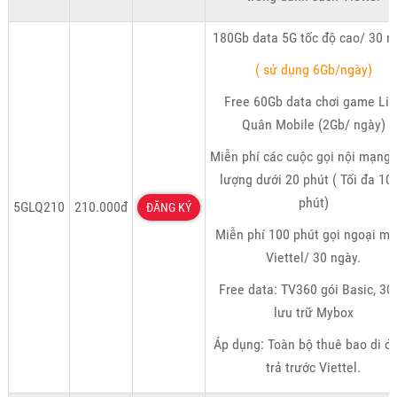
180Gb data 5G tốc độ cao/ 30 n
( sử dụng 6Gb/ngày)
Free 60Gb data chơi game Liê
Quân Mobile (2Gb/ ngày)
Miễn phí các cuộc gọi nội mạng 
lượng dưới 20 phút ( Tối đa 10
phút)
5GLQ210
210.000đ
ĐĂNG KÝ
Miễn phí 100 phút gọi ngoại m
Viettel/ 30 ngày.
Free data: TV360 gói Basic, 30
lưu trữ Mybox
Áp dụng: Toàn bộ thuê bao di đ
trả trước Viettel.