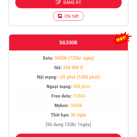
ĐĂNG KÝ
Chi tiết
5G330B
Data:
360Gb (12Gb/ ngày)
Giá:
330.000 đ
Nội mạng:
<20 phút (1000 phút)
Ngoại mạng:
300 phút
Free data:
TV360
Mybox:
100Gb
Thời hạn:
30 ngày
(Sử dụng 12Gb/ 1ngày)