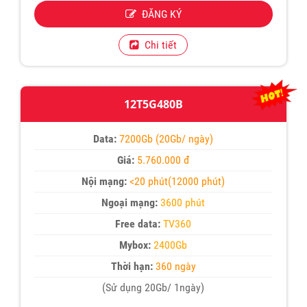
ĐĂNG KÝ
Chi tiết
12T5G480B
Data:
7200Gb (20Gb/ ngày)
Giá:
5.760.000 đ
Nội mạng:
<20 phút(12000 phút)
Ngoại mạng:
3600 phút
Free data:
TV360
Mybox:
2400Gb
Thời hạn:
360 ngày
(Sử dụng 20Gb/ 1ngày)