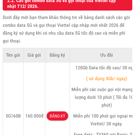
2.2. Các gói combo data 5G và gọi thoại của Viettel cập
nhật T12/ 2026.
Dưới đây mời bạn tham khảo thông tin về bảng danh sách các gói
combo data 5G và gọi thoại Viettel cập nhập mới nhất 2026 để
đăng ký sử dụng khi có nhu cầu data 5G tốc độ cao và miễn phí
gọi thoại.
Tên gói
Giá gói
Đăng ký
Ưu đãi
120Gb Data tốc độ cao/ 30 ng
( sử dụng 4Gb/ ngày)
Miễn phí các cuộc gọi nội mạng 
lượng dưới 10 phút ( Tối đa 10
phút)
5G160B
160.000đ
Miễn phí 100 phút gọi ngoại m
ĐĂNG KÝ
Viettel/ 30 ngày.
Free data : TV360 gói Basic, 2