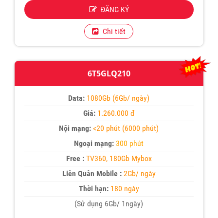
ĐĂNG KÝ
Chi tiết
6T5GLQ210
Data:
1080Gb (6Gb/ ngày)
Giá:
1.260.000 đ
Nội mạng:
<20 phút (6000 phút)
Ngoại mạng:
300 phút
Free :
TV360, 180Gb Mybox
Liên Quân Mobile :
2Gb/ ngày
Thời hạn:
180 ngày
(Sử dụng 6Gb/ 1ngày)