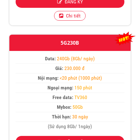
ĐĂNG KÝ
Chi tiết
5G230B
Data:
240Gb (8Gb/ ngày)
Giá:
230.000 đ
Nội mạng:
<20 phút (1000 phút)
Ngoại mạng:
150 phút
Free data:
TV360
Mybox:
50Gb
Thời hạn:
30 ngày
(Sử dụng 8Gb/ 1ngày)