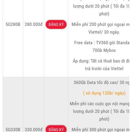
lượng dưới 20 phút ( Tối đa 10
phút)
5G280B
280.000đ
Miễn phí 200 phút gọi ngoại m
ĐĂNG KÝ
Viettel/ 30 ngày.
Free data : TV360 gói Standar
70Gb Mybox
Áp dụng: Tất cả thuê bao di độ
trả trước của Viettel
360Gb Data tốc độ cao/ 30 ng
( sử dụng 12Gb/ ngày)
Miễn phí các cuộc gọi nội mạng 
lượng dưới 20 phút ( Tối đa 10
phút)
5G330B
330.000đ
Miễn phí 300 phút gọi ngoại m
ĐĂNG KÝ