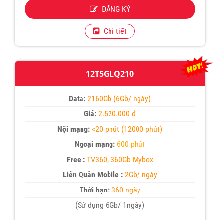
ĐĂNG KÝ
Chi tiết
12T5GLQ210
Data:
2160Gb (6Gb/ ngày)
Giá:
2.520.000 đ
Nội mạng:
<20 phút (12000 phút)
Ngoại mạng:
600 phút
Free :
TV360, 360Gb Mybox
Liên Quân Mobile :
2Gb/ ngày
Thời hạn:
360 ngày
(Sử dụng 6Gb/ 1ngày)