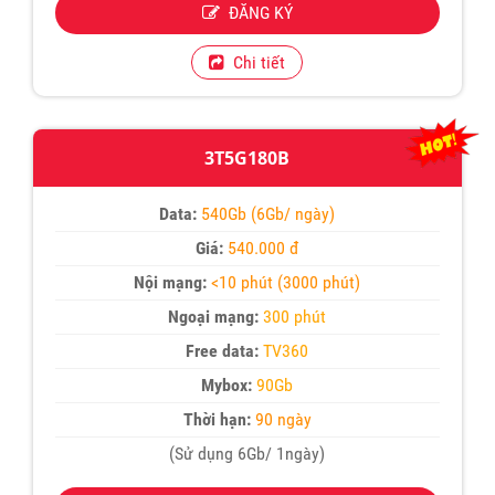
ĐĂNG KÝ
Chi tiết
3T5G180B
Data:
540Gb (6Gb/ ngày)
Giá:
540.000 đ
Nội mạng:
<10 phút (3000 phút)
Ngoại mạng:
300 phút
Free data:
TV360
Mybox:
90Gb
Thời hạn:
90 ngày
(Sử dụng 6Gb/ 1ngày)