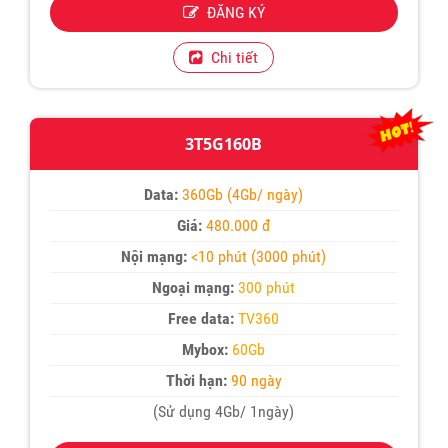
ĐĂNG KÝ
Chi tiết
3T5G160B
Data:
360Gb (4Gb/ ngày)
Giá:
480.000 đ
Nội mạng:
<10 phút (3000 phút)
Ngoại mạng:
300 phút
Free data:
TV360
Mybox:
60Gb
Thời hạn:
90 ngày
(Sử dụng 4Gb/ 1ngày)