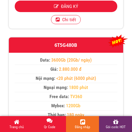
ĐĂNG KÝ
Chi tiết
6T5G480B
Data:
3600Gb (20Gb/ ngày)
Giá:
2.880.000 đ
Nội mạng:
<20 phút (6000 phút)
Ngoại mạng:
1800 phút
Free data:
TV360
Mybox:
1200Gb
Thời hạn:
180 ngày
(Sử dụng 20Gb/ 1ngày)
Trang chủ
Qr Code
Đăng nhập
Gói cước HOT