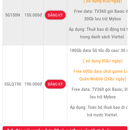
( sử dụng 8Gb/ngày)
Free data: TV360 gói Basic 4K
5G150N
150.000đ
ĐĂNG KÝ
30Gb lưu trữ Mybox
Áp dụng: Thuê bao di động trả t
trong danh sách Viettel.
180Gb data 5G tốc độ cao/ 30 n
( sử dụng 6Gb/ ngày)
Free 60Gb data chơi game Liê
Quân Mobile (2Gb/ ngày)
5GLQ190
190.000đ
ĐĂNG KÝ
Free data: TV360 gói Basic, 30
lưu trữ Mybox
Áp dụng: Toàn bộ thuê bao di đ
trả trước Viettel.