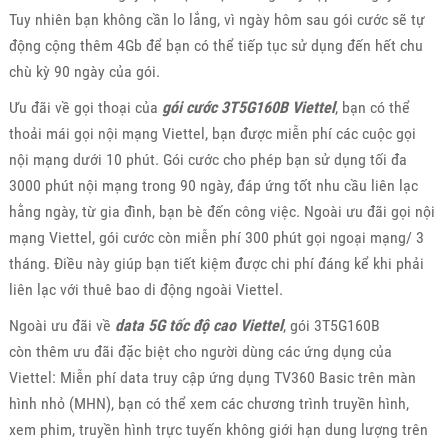
Tuy nhiên bạn không cần lo lắng, vì ngày hôm sau gói cước sẽ tự
động cộng thêm 4Gb để bạn có thể tiếp tục sử dụng đến hết chu
chù kỳ 90 ngày của gói.
Ưu đãi về gọi thoại của
gói cước 3T5G160B Viettel
, bạn có thể
thoải mái gọi nội mạng Viettel, bạn được miễn phí các cuộc gọi
nội mạng dưới 10 phút. Gói cước cho phép bạn sử dụng tối đa
3000 phút nội mạng trong 90 ngày, đáp ứng tốt nhu cầu liên lạc
hằng ngày, từ gia đình, bạn bè đến công việc. Ngoài ưu đãi gọi nội
mạng Viettel, gói cước còn miễn phí 300 phút gọi ngoại mạng/ 3
tháng. Điều này giúp bạn tiết kiệm được chi phí đáng kể khi phải
liên lạc với thuê bao di động ngoài Viettel.
Ngoài ưu đãi về
data 5G tốc độ cao Viettel
, gói 3T5G160B
còn thêm ưu đãi đặc biệt cho người dùng các ứng dụng của
Viettel: Miễn phí data truy cập ứng dụng TV360 Basic trên màn
hình nhỏ (MHN), bạn có thể xem các chương trình truyền hình,
xem phim, truyền hình trực tuyến không giới hạn dung lượng trên