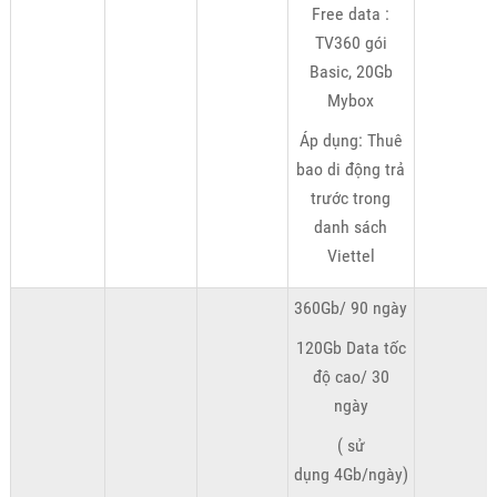
Free data :
TV360 gói
Basic, 20Gb
Mybox
Áp dụng: Thuê
bao di động trả
trước trong
danh sách
Viettel
360Gb/ 90 ngày
120Gb Data tốc
độ cao/ 30
ngày
( sử
dụng 4Gb/ngày)