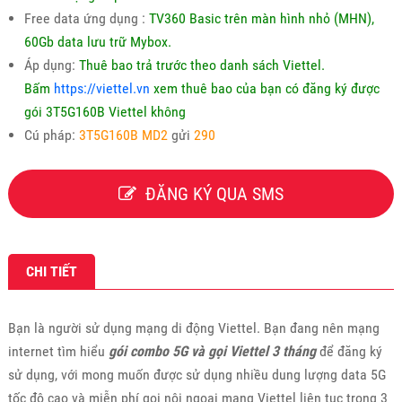
Free data ứng dụng :
TV360 Basic trên màn hình nhỏ (MHN),
60Gb data lưu trữ Mybox.
Áp dụng:
Thuê bao trả trước theo danh sách Viettel.
Bấm
https://viettel.vn
xem thuê bao của bạn có đăng ký được
gói 3T5G160B Viettel không
Cú pháp:
3T5G160B MD2
gửi
290
ĐĂNG KÝ QUA SMS
CHI TIẾT
Bạn là người sử dụng mạng di động Viettel. Bạn đang nên mạng
internet tìm hiểu
gói combo 5G và gọi Viettel 3 tháng
để đăng ký
sử dụng, với mong muốn được sử dụng nhiều dung lượng data 5G
tốc độ cao và miễn phí gọi nội ngoại mạng Viettel liên tục trong 3