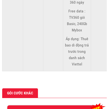
360 ngày
Free data :
TV360 gói
Basic, 240Gb
Mybox
Áp dụng: Thuê
bao di động trả
trước trong
danh sách
Viettel
GÓI CƯỚC KHÁC