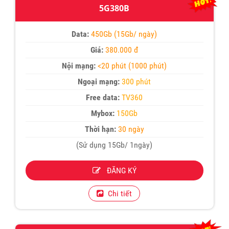
5G380B
Data:
450Gb (15Gb/ ngày)
Giá:
380.000 đ
Nội mạng:
<20 phút (1000 phút)
Ngoại mạng:
300 phút
Free data:
TV360
Mybox:
150Gb
Thời hạn:
30 ngày
(Sử dụng 15Gb/ 1ngày)
ĐĂNG KÝ
Chi tiết