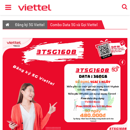
Đăng ký 5G Viettel
Combo Data 5G và Gọi Viettel