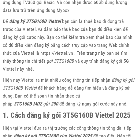
ứng dụng TV360 gói Basic. Và còn nhận được 60Gb dung lượng
data lưu trữ trên ứng dung Mybox.
Để
đăng ký 3T5G160B Viettel
bạn cần là thuê bao di động trả
trước của Viettel, và đảm bảo thuê bao của bạn đủ điều kiện để
đăng ký gói cước này. Bạn có thể kiểm tra xem thuê bao của mình
có đủ điều kiện đăng ký bằng cách truy cập vào trang Web chính
thức của Viettel là https://viettel.vn . Trên trang này bạn sẽ tìm
thấy thông tin chi tiết
gói 3T5G160B
và quy trình đăng ký gói 5G
Viettel này nhé.
Hiện nay Viettel ra mắt nhiều cổng thông tin tiếp nhận
đăng ký gói
3T5G160B Viettel
để khách hàng dễ dàng tìm hiểu và đăng ký sử
dụng. Bạn có thể soạn tin nhắn theo cú
pháp
3TG160B
MD2
gửi
290
để đăng ký ngay gói cước này nhé.
1. Cách đăng ký gói 3T5G160B Viettel 2025
Hiện tại Viettel đưa ra thị trường các cổng thông tin tổng đài tiếp
nhận
đăng ký gói 3T5G160B của Viettel 2025
để tạo điều kiện tối