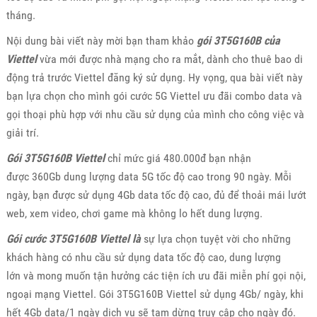
tháng.
Nội dung bài viết này mời bạn tham khảo
gói 3T5G160B của
Viettel
vừa mới được nhà mạng cho ra mắt, dành cho thuê bao di
động trả trước Viettel đăng ký sử dụng. Hy vọng, qua bài viết này
bạn lựa chọn cho mình gói cước 5G Viettel ưu đãi combo data và
gọi thoại phù hợp với nhu cầu sử dụng của mình cho công việc và
giải trí.
Gói 3T5G160B Viettel
chỉ mức giá 480.000đ bạn nhận
được 360Gb dung lượng data 5G tốc độ cao trong 90 ngày. Mỗi
ngày, bạn được sử dụng 4Gb data tốc độ cao, đủ để thoải mái lướt
web, xem video, chơi game mà không lo hết dung lượng.
Gói cước 3T5G160B Viettel là
sự lựa chọn tuyệt vời cho những
khách hàng có nhu cầu sử dụng data tốc độ cao, dung lượng
lớn và mong muốn tận hưởng các tiện ích ưu đãi miễn phí gọi nội,
ngoại mạng Viettel. Gói 3T5G160B Viettel sử dụng 4Gb/ ngày, khi
hết 4Gb data/1 ngày dịch vụ sẽ tạm dừng truy cập cho ngày đó.