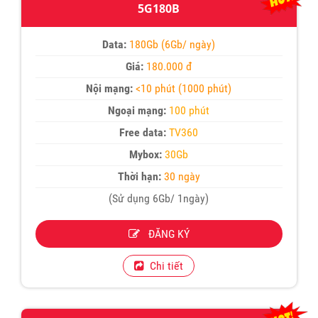
5G180B
Data:
180Gb (6Gb/ ngày)
Giá:
180.000 đ
Nội mạng:
<10 phút (1000 phút)
Ngoại mạng:
100 phút
Free data:
TV360
Mybox:
30Gb
Thời hạn:
30 ngày
(Sử dụng 6Gb/ 1ngày)
ĐĂNG KÝ
Chi tiết