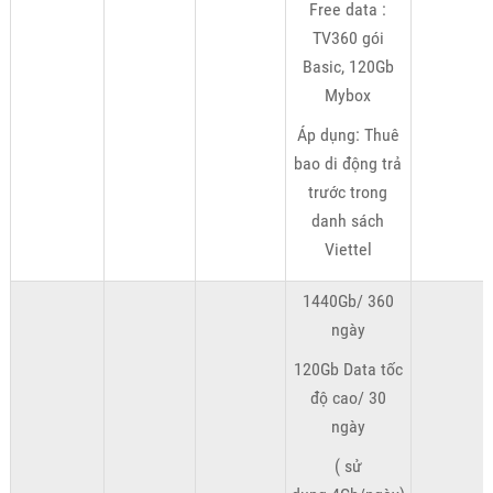
Free data :
TV360 gói
Basic, 120Gb
Mybox
Áp dụng: Thuê
bao di động trả
trước trong
danh sách
Viettel
1440Gb/ 360
ngày
120Gb Data tốc
độ cao/ 30
ngày
( sử