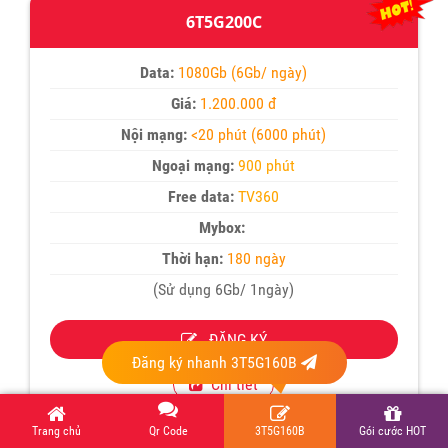
6T5G200C
Data:
1080Gb (6Gb/ ngày)
Giá:
1.200.000 đ
Nội mạng:
<20 phút (6000 phút)
Ngoại mạng:
900 phút
Free data:
TV360
Mybox:
Thời hạn:
180 ngày
(Sử dụng 6Gb/ 1ngày)
ĐĂNG KÝ
Đăng ký nhanh 3T5G160B
Chi tiết
Trang chủ
Qr Code
3T5G160B
Gói cước HOT