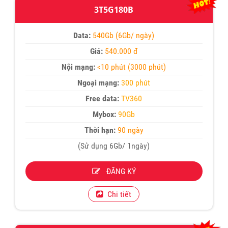
3T5G180B
Data:
540Gb (6Gb/ ngày)
Giá:
540.000 đ
Nội mạng:
<10 phút (3000 phút)
Ngoại mạng:
300 phút
Free data:
TV360
Mybox:
90Gb
Thời hạn:
90 ngày
(Sử dụng 6Gb/ 1ngày)
ĐĂNG KÝ
Chi tiết