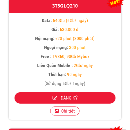
3T5GLQ210
Data:
540Gb (6Gb/ ngày)
Giá:
630.000 đ
Nội mạng:
<20 phút (3000 phút)
Ngoại mạng:
300 phút
Free :
TV360, 90Gb Mybox
Liên Quân Mobile :
2Gb/ ngày
Thời hạn:
90 ngày
(Sử dụng 6Gb/ 1ngày)
ĐĂNG KÝ
Chi tiết