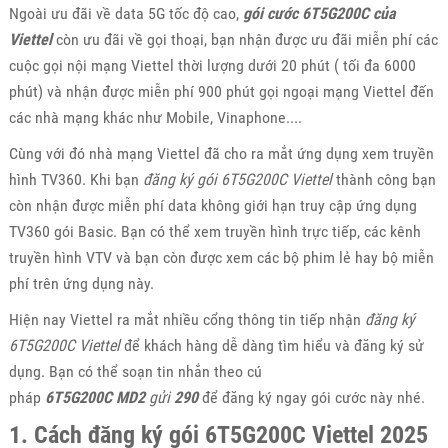
Ngoài ưu đãi về data 5G tốc độ cao,
gói cước 6T5G200C của
Viettel
còn ưu đãi về gọi thoại, bạn nhận được ưu đãi miễn phí các
cuộc gọi nội mạng Viettel thời lượng dưới 20 phút ( tối đa 6000
phút) và nhận được miễn phí 900 phút gọi ngoại mạng Viettel đến
các nhà mạng khác như Mobile, Vinaphone....
Cùng với đó nhà mạng Viettel đã cho ra mắt ứng dụng xem truyền
hình TV360. Khi bạn
đăng ký gói 6T5G200C Viettel
thành công bạn
còn nhận được miễn phí data không giới hạn truy cập ứng dụng
TV360 gói Basic. Bạn có thể xem truyền hình trực tiếp, các kênh
truyền hình VTV và bạn còn được xem các bộ phim lẻ hay bộ miễn
phí trên ứng dụng này.
Hiện nay Viettel ra mắt nhiều cổng thông tin tiếp nhận
đăng ký
6T5G200C Viettel
để khách hàng dễ dàng tìm hiểu và đăng ký sử
dụng. Bạn có thể soạn tin nhắn theo cú
pháp
6T5G200C
MD2
gửi
290
để đăng ký ngay gói cước này nhé.
1. Cách đăng ký gói 6T5G200C Viettel 2025