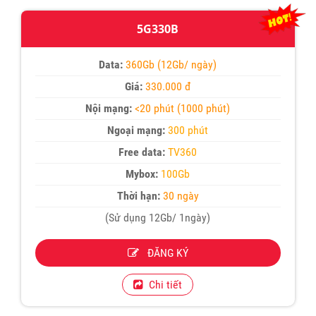
5G330B
Data:
360Gb (12Gb/ ngày)
Giá:
330.000 đ
Nội mạng:
<20 phút (1000 phút)
Ngoại mạng:
300 phút
Free data:
TV360
Mybox:
100Gb
Thời hạn:
30 ngày
(Sử dụng 12Gb/ 1ngày)
ĐĂNG KÝ
Chi tiết