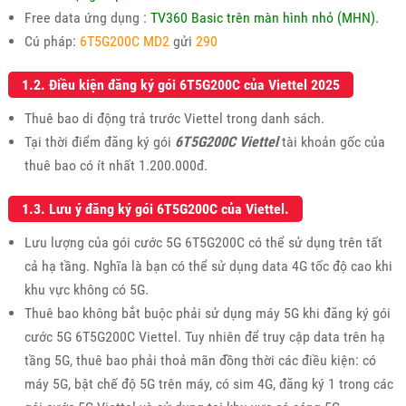
Free data ứng dụng :
TV360 Basic trên màn hình nhỏ (MHN).
Cú pháp:
6T5G200C MD2
gửi
290
1.2. Điều kiện đăng ký gói 6T5G200C của Viettel 2025
Thuê bao di động trả trước Viettel trong danh sách.
Tại thời điểm đăng ký gói
6T5G200C Viettel
tài khoản gốc của
thuê bao có ít nhất 1.200.000đ.
1.3. Lưu ý đăng ký gói 6T5G200C của Viettel.
Lưu lượng của gói cước 5G 6T5G200C có thể sử dụng trên tất
cả hạ tầng. Nghĩa là bạn có thể sử dụng data 4G tốc độ cao khi
khu vực không có 5G.
Thuê bao không bắt buộc phải sử dụng máy 5G khi đăng ký gói
cước 5G 6T5G200C Viettel. Tuy nhiên để truy cập data trên hạ
tầng 5G, thuê bao phải thoả mãn đồng thời các điều kiện: có
máy 5G, bật chế độ 5G trên máy, có sim 4G, đăng ký 1 trong các