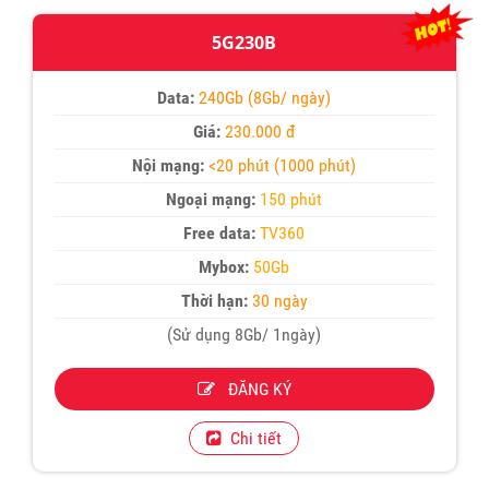
5G230B
Data:
240Gb (8Gb/ ngày)
Giá:
230.000 đ
Nội mạng:
<20 phút (1000 phút)
Ngoại mạng:
150 phút
Free data:
TV360
Mybox:
50Gb
Thời hạn:
30 ngày
(Sử dụng 8Gb/ 1ngày)
ĐĂNG KÝ
Chi tiết