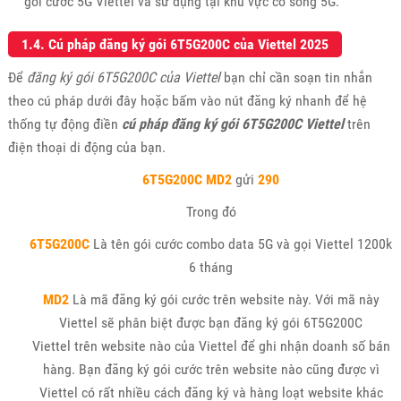
gói cước 5G Viettel và sử dụng tại khu vực có sóng 5G.
1.4. Cú pháp đăng ký gói 6T5G200C của Viettel 2025
Để
đăng ký gói 6T5G200C của Viettel
bạn chỉ cần soạn tin nhắn
theo cú pháp dưới đây hoặc bấm vào nút đăng ký nhanh để hệ
thống tự động điền
cú pháp đăng ký gói 6T5G200C Viettel
trên
điện thoại di động của bạn.
6T5G200C MD2
gửi
290
Trong đó
6T5G200C
Là tên gói cước combo data 5G và gọi Viettel 1200k
6 tháng
MD2
Là mã đăng ký gói cước trên website này. Với mã này
Viettel sẽ phân biệt được bạn đăng ký gói 6T5G200C
Viettel trên website nào của Viettel để ghi nhận doanh số bán
hàng. Bạn đăng ký gói cước trên website nào cũng được vì
Viettel có rất nhiều cách đăng ký và hàng loạt website khác