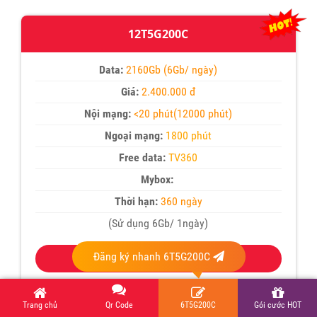
12T5G200C
Data:
2160Gb (6Gb/ ngày)
Giá:
2.400.000 đ
Nội mạng:
<20 phút(12000 phút)
Ngoại mạng:
1800 phút
Free data:
TV360
Mybox:
Thời hạn:
360 ngày
(Sử dụng 6Gb/ 1ngày)
Đăng ký nhanh 6T5G200C
ĐĂNG KÝ
Chi tiết
Trang chủ
Qr Code
6T5G200C
Gói cước HOT