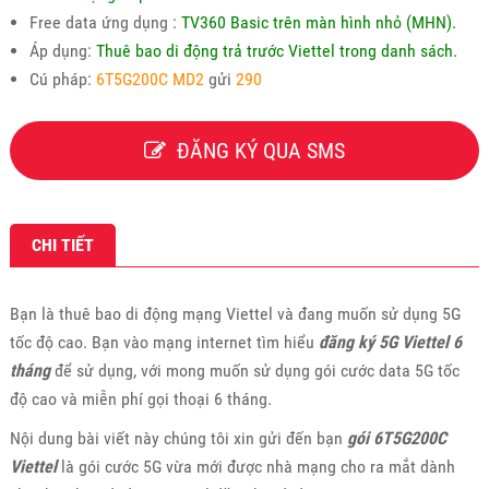
Free data ứng dụng :
TV360 Basic trên màn hình nhỏ (MHN).
Áp dụng:
Thuê bao di động trả trước Viettel trong danh sách.
Cú pháp:
6T5G200C MD2
gửi
290
ĐĂNG KÝ QUA SMS
CHI TIẾT
Bạn là thuê bao di động mạng Viettel và đang muốn sử dụng 5G
tốc độ cao. Bạn vào mạng internet tìm hiểu
đăng ký 5G Viettel 6
tháng
để sử dụng, với mong muốn sử dụng gói cước data 5G tốc
độ cao và miễn phí gọi thoại 6 tháng.
Nội dung bài viết này chúng tôi xin gửi đến bạn
gói 6T5G200C
Viettel
là gói cước 5G vừa mới được nhà mạng cho ra mắt dành