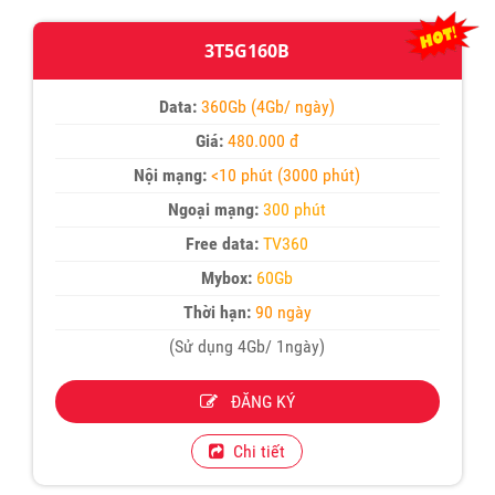
3T5G160B
Data:
360Gb (4Gb/ ngày)
Giá:
480.000 đ
Nội mạng:
<10 phút (3000 phút)
Ngoại mạng:
300 phút
Free data:
TV360
Mybox:
60Gb
Thời hạn:
90 ngày
(Sử dụng 4Gb/ 1ngày)
ĐĂNG KÝ
Chi tiết