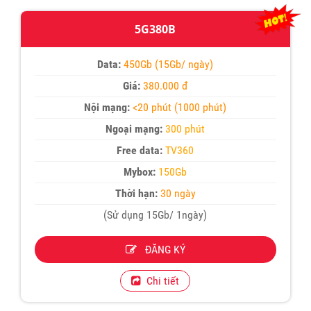
5G380B
Data:
450Gb (15Gb/ ngày)
Giá:
380.000 đ
Nội mạng:
<20 phút (1000 phút)
Ngoại mạng:
300 phút
Free data:
TV360
Mybox:
150Gb
Thời hạn:
30 ngày
(Sử dụng 15Gb/ 1ngày)
ĐĂNG KÝ
Chi tiết