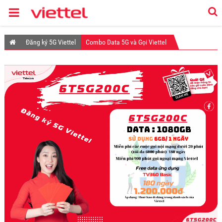
Đăng ký 5G Viettel
Combo Data 5G và Gọi Viettel