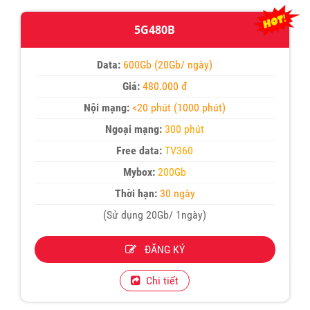
5G480B
Data:
600Gb (20Gb/ ngày)
Giá:
480.000 đ
Nội mạng:
<20 phút (1000 phút)
Ngoại mạng:
300 phút
Free data:
TV360
Mybox:
200Gb
Thời hạn:
30 ngày
(Sử dụng 20Gb/ 1ngày)
ĐĂNG KÝ
Chi tiết