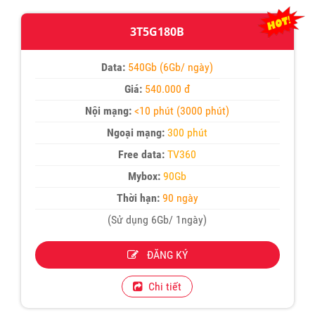
3T5G180B
Data:
540Gb (6Gb/ ngày)
Giá:
540.000 đ
Nội mạng:
<10 phút (3000 phút)
Ngoại mạng:
300 phút
Free data:
TV360
Mybox:
90Gb
Thời hạn:
90 ngày
(Sử dụng 6Gb/ 1ngày)
ĐĂNG KÝ
Chi tiết