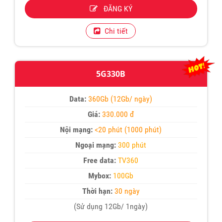
ĐĂNG KÝ
Chi tiết
5G330B
Data:
360Gb (12Gb/ ngày)
Giá:
330.000 đ
Nội mạng:
<20 phút (1000 phút)
Ngoại mạng:
300 phút
Free data:
TV360
Mybox:
100Gb
Thời hạn:
30 ngày
(Sử dụng 12Gb/ 1ngày)