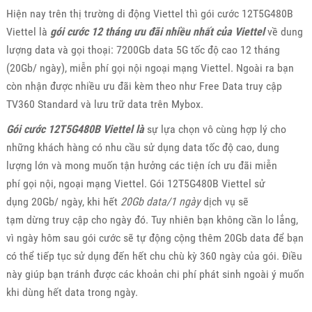
Hiện nay trên thị trường di động Viettel thì gói cước 12T5G480B
Viettel là
gói cước 12 tháng ưu đãi nhiều nhất của Viettel
về dung
lượng data và gọi thoại: 7200Gb data 5G tốc độ cao 12 tháng
(20Gb/ ngày), miễn phí gọi nội ngoại mạng Viettel. Ngoài ra bạn
còn nhận được nhiều ưu đãi kèm theo như Free Data truy cập
TV360 Standard và lưu trữ data trên Mybox.
Gói cước 12T5G480B Viettel là
sự lựa chọn vô cùng hợp lý cho
những khách hàng có nhu cầu sử dụng data tốc độ cao, dung
lượng lớn và mong muốn tận hưởng các tiện ích ưu đãi miễn
phí gọi nội, ngoại mạng Viettel. Gói 12T5G480B Viettel sử
dụng 20Gb/ ngày, khi hết
20Gb data/1 ngày
dịch vụ sẽ
tạm dừng truy cập cho ngày đó. Tuy nhiên bạn không cần lo lắng,
vì ngày hôm sau gói cước sẽ tự động cộng thêm 20Gb data để bạn
có thể tiếp tục sử dụng đến hết chu chù kỳ 360 ngày của gói. Điều
này giúp bạn tránh được các khoản chi phí phát sinh ngoài ý muốn
khi dùng hết data trong ngày.