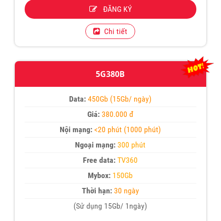
ĐĂNG KÝ
Chi tiết
5G380B
Data:
450Gb (15Gb/ ngày)
Giá:
380.000 đ
Nội mạng:
<20 phút (1000 phút)
Ngoại mạng:
300 phút
Free data:
TV360
Mybox:
150Gb
Thời hạn:
30 ngày
(Sử dụng 15Gb/ 1ngày)