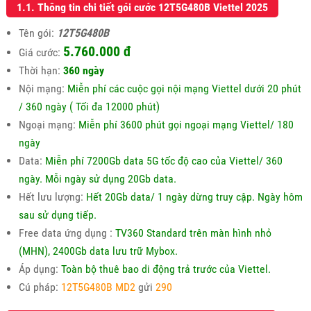
1.1. Thông tin chi tiết gói cước 12T5G480B Viettel 2025
Tên gói:
12T5G480B
5.760.000 đ
Giá cước:
Thời hạn:
360 ngày
Nội mạng:
Miễn phí các cuộc gọi nội mạng Viettel dưới 20 phút
/ 360 ngày ( Tối đa 12000 phút)
Ngoại mạng:
Miễn phí 3600 phút gọi ngoại mạng Viettel/ 180
ngày
Data:
Miễn phí 7200Gb data 5G tốc độ cao của Viettel/ 360
ngày. Mỗi ngày sử dụng 20Gb data.
Hết lưu lượng:
Hết 20Gb data/ 1 ngày dừng truy cập. Ngày hôm
sau sử dụng tiếp.
Free data ứng dụng :
TV360 Standard trên màn hình nhỏ
(MHN), 2400Gb data lưu trữ Mybox.
Áp dụng:
Toàn bộ thuê bao di động trả trước của Viettel.
Cú pháp:
12T5G480B MD2
gửi
290