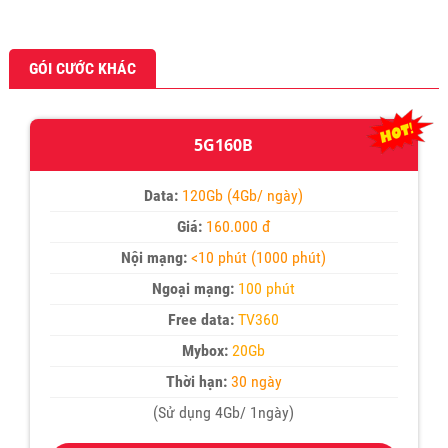
GÓI CƯỚC KHÁC
5G160B
Data:
120Gb (4Gb/ ngày)
Giá:
160.000 đ
Nội mạng:
<10 phút (1000 phút)
Ngoại mạng:
100 phút
Free data:
TV360
Mybox:
20Gb
Thời hạn:
30 ngày
(Sử dụng 4Gb/ 1ngày)