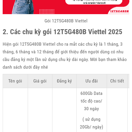
Gói 12T5G480B Viettel
2. Các chu kỳ gói 12T5G480B Viettel 2025
Hiện gói 12T5G480B Viettel cho ra mắt các chu kỳ là 1 tháng, 3
tháng, 6 tháng và 12 tháng để giới thiệu đến người dùng có nhu
cầu đăng ký một lần sử dụng chu kỳ dài ngày. Mời bạn tham khảo
danh sách dưới đây nhé
Tên gói
Giá gói
Đăng ký
Ưu đãi
Chi tiết
K
600Gb Data
tốc độ cao/
30 ngày
( sử dụng
20Gb/ ngày)