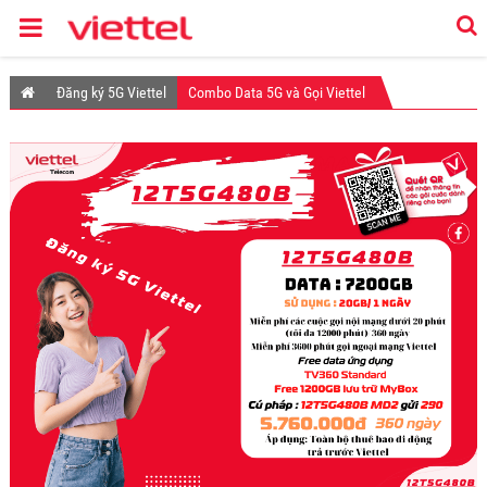
Đăng ký 5G Viettel
Combo Data 5G và Gọi Viettel