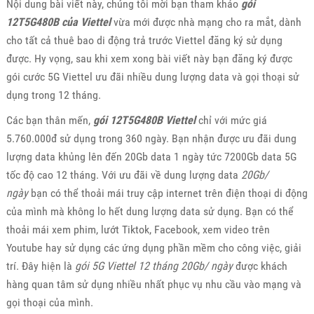
Nội dung bài viết này, chúng tôi mời bạn tham khảo
gói
12T5G480B của Viettel
vừa mới được nhà mạng cho ra mắt, dành
cho tất cả thuê bao di động trả trước Viettel đăng ký sử dụng
được. Hy vọng, sau khi xem xong bài viết này bạn đăng ký được
gói cước 5G Viettel ưu đãi nhiều dung lượng data và gọi thoại sử
dụng trong 12 tháng.
Các bạn thân mến,
gói 12T5G480B Viettel
chỉ với mức giá
5.760.000đ sử dụng trong 360 ngày. Bạn nhận được ưu đãi dung
lượng data khủng lên đến 20Gb data 1 ngày tức 7200Gb data 5G
tốc độ cao 12 tháng. Với ưu đãi về dung lượng data
20Gb/
ngày
bạn có thể thoải mái truy cập internet trên điện thoại di động
của mình mà không lo hết dung lượng data sử dụng. Bạn có thể
thoải mái xem phim, lướt Tiktok, Facebook, xem video trên
Youtube hay sử dụng các ứng dụng phần mềm cho công việc, giải
trí. Đây hiện là
gói 5G Viettel 12 tháng 20Gb/ ngày
được khách
hàng quan tâm sử dụng nhiều nhất phục vụ nhu cầu vào mạng và
gọi thoại của mình.