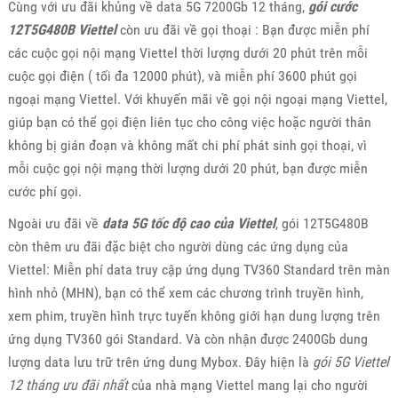
Cùng với ưu đãi khủng về data 5G 7200Gb 12 tháng,
gói cước
12T5G480B Viettel
còn ưu đãi về gọi thoại : Bạn được miễn phí
các cuộc gọi nội mạng Viettel thời lượng dưới 20 phút trên mỗi
cuộc gọi điện ( tối đa 12000 phút), và miễn phí 3600 phút gọi
ngoại mạng Viettel. Với khuyến mãi về gọi nội ngoại mạng Viettel,
giúp bạn có thể gọi điện liên tục cho công việc hoặc người thân
không bị gián đoạn và không mất chi phí phát sinh gọi thoại, vì
mỗi cuộc gọi nội mạng thời lượng dưới 20 phút, bạn được miễn
cước phí gọi.
Ngoài ưu đãi về
data 5G tốc độ cao của Viettel
, gói 12T5G480B
còn thêm ưu đãi đặc biệt cho người dùng các ứng dụng của
Viettel: Miễn phí data truy cập ứng dụng TV360 Standard trên màn
hình nhỏ (MHN), bạn có thể xem các chương trình truyền hình,
xem phim, truyền hình trực tuyến không giới hạn dung lượng trên
ứng dụng TV360 gói Standard. Và còn nhận được 2400Gb dung
lượng data lưu trữ trên ứng dung Mybox. Đây hiện là
gói 5G Viettel
12 tháng ưu đãi nhất
của nhà mạng Viettel mang lại cho người