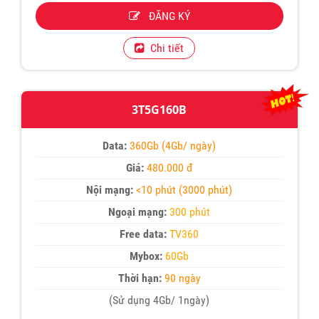
ĐĂNG KÝ
Chi tiết
3T5G160B
Data:
360Gb (4Gb/ ngày)
Giá:
480.000 đ
Nội mạng:
<10 phút (3000 phút)
Ngoại mạng:
300 phút
Free data:
TV360
Mybox:
60Gb
Thời hạn:
90 ngày
(Sử dụng 4Gb/ 1ngày)