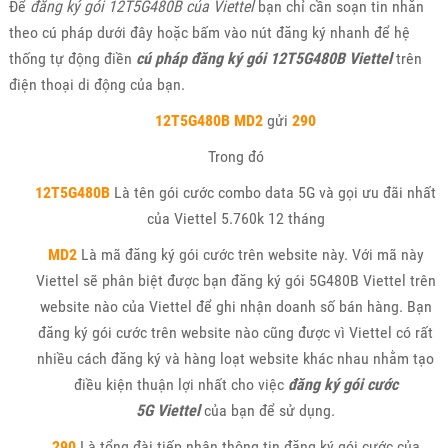
Để
đăng ký gói 12T5G480B của Viettel
bạn chỉ cần soạn tin nhắn
theo cú pháp dưới đây hoặc bấm vào nút đăng ký nhanh để hệ
thống tự động điền
cú pháp đăng ký gói 12T5G480B Viettel
trên
điện thoại di động của bạn.
12T5G480B MD2
gửi
290
Trong đó
12T5G480B
Là tên gói cước combo data 5G và gọi ưu đãi nhất
của Viettel 5.760k 12 tháng
MD2
Là mã đăng ký gói cước trên website này. Với mã này
Viettel sẽ phân biệt được bạn đăng ký gói 5G480B Viettel trên
website nào của Viettel để ghi nhận doanh số bán hàng. Bạn
đăng ký gói cước trên website nào cũng được vì Viettel có rất
nhiều cách đăng ký và hàng loạt website khác nhau nhằm tạo
điều kiện thuận lợi nhất cho việc
đăng ký gói cước
5G Viettel
của bạn để sử dụng.
290
Là tổng đài tiếp nhận thông tin đăng ký gói cước của