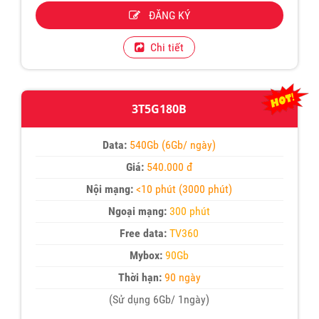
ĐĂNG KÝ
Chi tiết
3T5G180B
Data:
540Gb (6Gb/ ngày)
Giá:
540.000 đ
Nội mạng:
<10 phút (3000 phút)
Ngoại mạng:
300 phút
Free data:
TV360
Mybox:
90Gb
Thời hạn:
90 ngày
(Sử dụng 6Gb/ 1ngày)