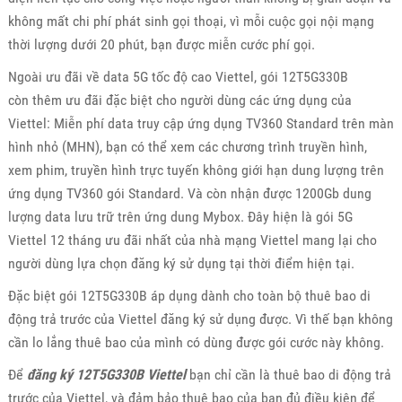
không mất chi phí phát sinh gọi thoại, vì mỗi cuộc gọi nội mạng
thời lượng dưới 20 phút, bạn được miễn cước phí gọi.
Ngoài ưu đãi về data 5G tốc độ cao Viettel, gói 12T5G330B
còn thêm ưu đãi đặc biệt cho người dùng các ứng dụng của
Viettel: Miễn phí data truy cập ứng dụng TV360 Standard trên màn
hình nhỏ (MHN), bạn có thể xem các chương trình truyền hình,
xem phim, truyền hình trực tuyến không giới hạn dung lượng trên
ứng dụng TV360 gói Standard. Và còn nhận được 1200Gb dung
lượng data lưu trữ trên ứng dung Mybox. Đây hiện là gói 5G
Viettel 12 tháng ưu đãi nhất của nhà mạng Viettel mang lại cho
người dùng lựa chọn đăng ký sử dụng tại thời điểm hiện tại.
Đặc biệt gói 12T5G330B áp dụng dành cho toàn bộ thuê bao di
động trả trước của Viettel đăng ký sử dụng được. Vì thế bạn không
cần lo lắng thuê bao của mình có dùng được gói cước này không.
Để
đăng ký 12T5G330B Viettel
bạn chỉ cần là thuê bao di động trả
trước của Viettel, và đảm bảo thuê bao của bạn đủ điều kiện để