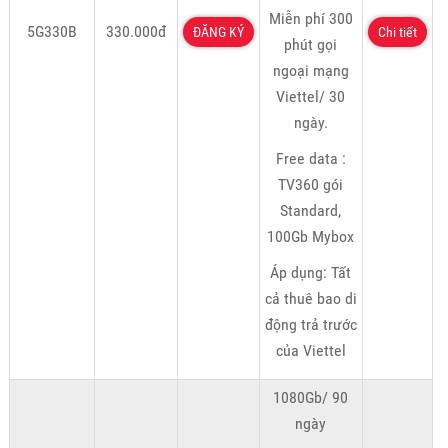
Miễn phí 300
5G330B
330.000đ
ĐĂNG KÝ
Chi tiết
phút gọi
ngoại mạng
Viettel/ 30
ngày.
Free data :
TV360 gói
Standard,
100Gb Mybox
Áp dụng: Tất
cả thuê bao di
động trả trước
của Viettel
1080Gb/ 90
ngày