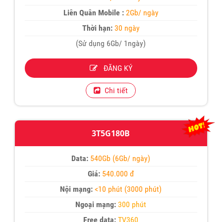
Liên Quân Mobile :
2Gb/ ngày
Thời hạn:
30 ngày
(Sử dụng 6Gb/ 1ngày)
ĐĂNG KÝ
Chi tiết
3T5G180B
Data:
540Gb (6Gb/ ngày)
Giá:
540.000 đ
Nội mạng:
<10 phút (3000 phút)
Ngoại mạng:
300 phút
Free data:
TV360