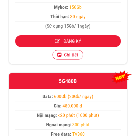
Mybox:
150Gb
Thời hạn:
30 ngày
(Sử dụng 15Gb/ 1ngày)
ĐĂNG KÝ
Chi tiết
5G480B
Data:
600Gb (20Gb/ ngày)
Giá:
480.000 đ
Nội mạng:
<20 phút (1000 phút)
Ngoại mạng:
300 phút
Free data:
TV360