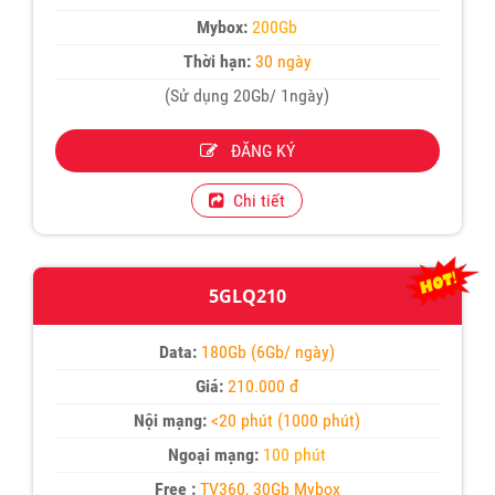
Mybox:
200Gb
Thời hạn:
30 ngày
(Sử dụng 20Gb/ 1ngày)
ĐĂNG KÝ
Chi tiết
5GLQ210
Data:
180Gb (6Gb/ ngày)
Giá:
210.000 đ
Nội mạng:
<20 phút (1000 phút)
Ngoại mạng:
100 phút
Free :
TV360, 30Gb Mybox