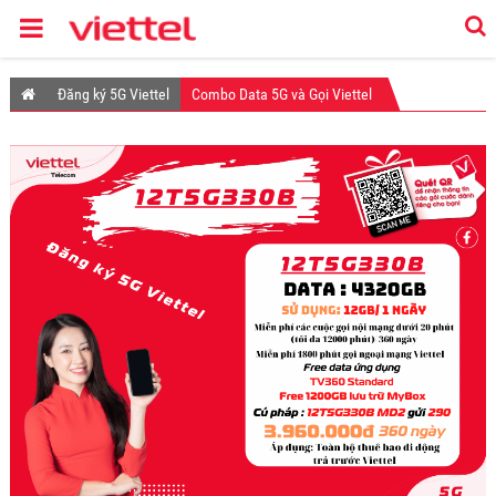
Đăng ký 5G Viettel
Combo Data 5G và Gọi Viettel