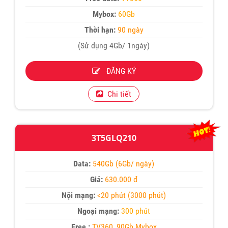
Mybox:
60Gb
Thời hạn:
90 ngày
(Sử dụng 4Gb/ 1ngày)
ĐĂNG KÝ
Chi tiết
3T5GLQ210
Data:
540Gb (6Gb/ ngày)
Giá:
630.000 đ
Nội mạng:
<20 phút (3000 phút)
Ngoại mạng:
300 phút
Free :
TV360, 90Gb Mybox