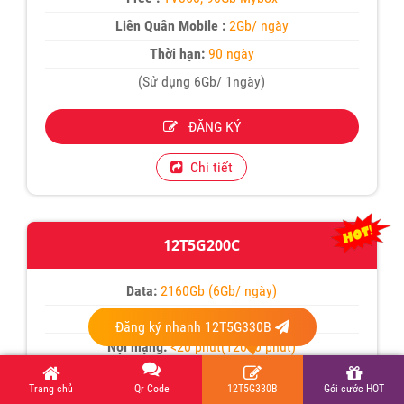
Liên Quân Mobile :
2Gb/ ngày
Thời hạn:
90 ngày
(Sử dụng 6Gb/ 1ngày)
ĐĂNG KÝ
Chi tiết
12T5G200C
Data:
2160Gb (6Gb/ ngày)
Giá:
2.400.000 đ
Đăng ký nhanh 12T5G330B
Nội mạng:
<20 phút(12000 phút)
Ngoại mạng:
1800 phút
Trang chủ
Qr Code
12T5G330B
Gói cước HOT
Free data:
TV360