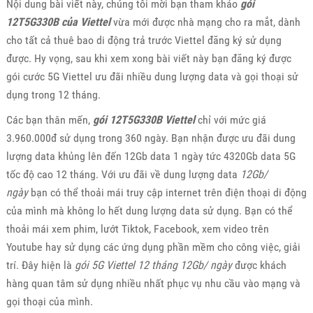
Nội dung bài viết này, chúng tôi mời bạn tham khảo
gói
12T5G330B của Viettel
vừa mới được nhà mạng cho ra mắt, dành
cho tất cả thuê bao di động trả trước Viettel đăng ký sử dụng
được. Hy vọng, sau khi xem xong bài viết này bạn đăng ký được
gói cước 5G Viettel ưu đãi nhiều dung lượng data và gọi thoại sử
dụng trong 12 tháng.
Các bạn thân mến,
gói 12T5G330B Viettel
chỉ với mức giá
3.960.000đ sử dụng trong 360 ngày. Bạn nhận được ưu đãi dung
lượng data khủng lên đến 12Gb data 1 ngày tức 4320Gb data 5G
tốc độ cao 12 tháng. Với ưu đãi về dung lượng data
12Gb/
ngày
bạn có thể thoải mái truy cập internet trên điện thoại di động
của mình mà không lo hết dung lượng data sử dụng. Bạn có thể
thoải mái xem phim, lướt Tiktok, Facebook, xem video trên
Youtube hay sử dụng các ứng dụng phần mềm cho công việc, giải
trí. Đây hiện là
gói 5G Viettel 12 tháng 12Gb/ ngày
được khách
hàng quan tâm sử dụng nhiều nhất phục vụ nhu cầu vào mạng và
gọi thoại của mình.