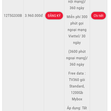
nội mạng)/
360 ngày
12T5G330B
3.960.000đ
ĐĂNG KÝ
Chi tiết
Miễn phí 300
phút gọi
ngoại mạng
Viettel/ 30
ngày
(3600 phút
ngoại mạng)/
360 ngày
Free data :
TV360 gói
Standard,
1200Gb
Mybox
Áp dụng: Tất