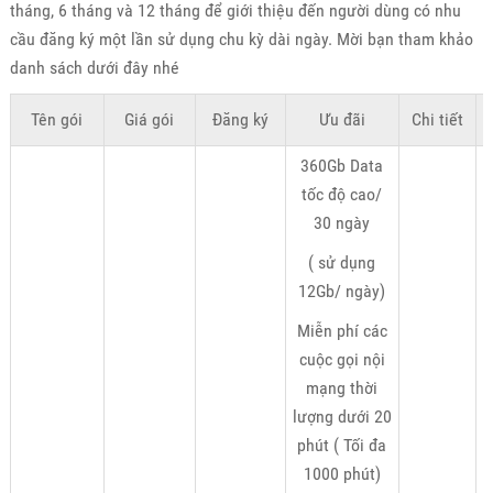
tháng, 6 tháng và 12 tháng để giới thiệu đến người dùng có nhu
cầu đăng ký một lần sử dụng chu kỳ dài ngày. Mời bạn tham khảo
danh sách dưới đây nhé
Tên gói
Giá gói
Đăng ký
Ưu đãi
Chi tiết
K
360Gb Data
tốc độ cao/
30 ngày
( sử dụng
12Gb/ ngày)
Miễn phí các
cuộc gọi nội
mạng thời
lượng dưới 20
phút ( Tối đa
1000 phút)