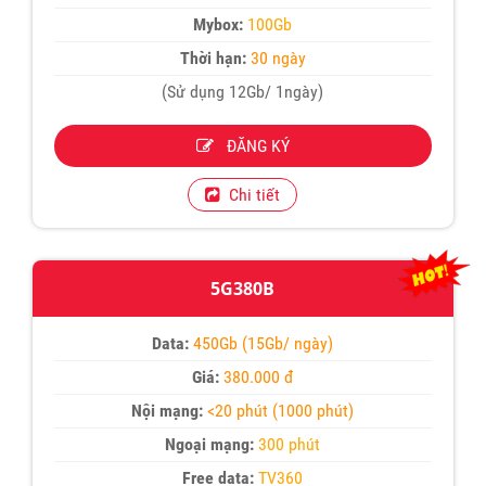
Mybox:
100Gb
Thời hạn:
30 ngày
(Sử dụng 12Gb/ 1ngày)
ĐĂNG KÝ
Chi tiết
5G380B
Data:
450Gb (15Gb/ ngày)
Giá:
380.000 đ
Nội mạng:
<20 phút (1000 phút)
Ngoại mạng:
300 phút
Free data:
TV360