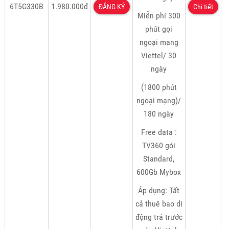
6T5G330B
1.980.000đ
ĐĂNG KÝ
Chi tiết
Miễn phí 300
phút gọi
ngoại mạng
Viettel/ 30
ngày
(1800 phút
ngoại mạng)/
180 ngày
Free data :
TV360 gói
Standard,
600Gb Mybox
Áp dụng: Tất
cả thuê bao di
động trả trước