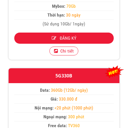
Mybox:
70Gb
Thời hạn:
30 ngày
(Sử dụng 10Gb/ 1ngày)
ĐĂNG KÝ
Chi tiết
5G330B
Data:
360Gb (12Gb/ ngày)
Giá:
330.000 đ
Nội mạng:
<20 phút (1000 phút)
Ngoại mạng:
300 phút
Free data:
TV360