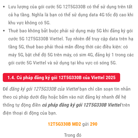
Lưu lượng của gói cước 5G 12T5G330B có thể sử dụng trên tất
cả hạ tầng. Nghĩa là bạn có thể sử dụng data 4G tốc độ cao khi
khu vực không có 5G.
Thuê bao không bắt buộc phải sử dụng máy 5G khi đăng ký gói
cước 5G 12T5G330B Viettel. Tuy nhiên để truy cập data trên hạ
tầng 5G, thuê bao phải thoả mãn đồng thời các điều kiện: có
máy 5G, bật chế độ 5G trên máy, có sim 4G, đăng ký 1 trong các
gói cước 5G Viettel và sử dụng tại khu vực có sóng 5G.
1.4. Cú pháp đăng ký gói 12T5G330B của Viettel 2025
Để
đăng ký gói 12T5G330B của Viettel
bạn chỉ cần soạn tin nhắn
theo cú pháp dưới đây hoặc bấm vào nút đăng ký nhanh để hệ
thống tự động điền
cú pháp đăng ký gói 12T5G330B Viettel
trên
điện thoại di động của bạn.
12T5G330B MD2
gửi
290
Trong đó