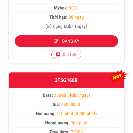
Mybox:
90Gb
Thời hạn:
90 ngày
(Sử dụng 6Gb/ 1ngày)
ĐĂNG KÝ
Chi tiết
3T5G160B
Data:
360Gb (4Gb/ ngày)
Giá:
480.000 đ
Nội mạng:
<10 phút (3000 phút)
Ngoại mạng:
300 phút
Free data:
TV360