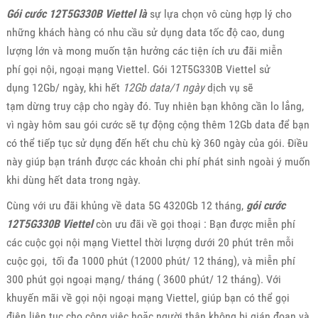
Gói cước 12T5G330B Viettel là
sự lựa chọn vô cùng hợp lý cho
những khách hàng có nhu cầu sử dụng data tốc độ cao, dung
lượng lớn và mong muốn tận hưởng các tiện ích ưu đãi miễn
phí gọi nội, ngoại mạng Viettel. Gói 12T5G330B Viettel sử
dụng 12Gb/ ngày, khi hết
12Gb data/1 ngày
dịch vụ sẽ
tạm dừng truy cập cho ngày đó. Tuy nhiên bạn không cần lo lắng,
vì ngày hôm sau gói cước sẽ tự động cộng thêm 12Gb data để bạn
có thể tiếp tục sử dụng đến hết chu chù kỳ 360 ngày của gói. Điều
này giúp bạn tránh được các khoản chi phí phát sinh ngoài ý muốn
khi dùng hết data trong ngày.
Cùng với ưu đãi khủng về data 5G 4320Gb 12 tháng,
gói cước
12T5G330B Viettel
còn ưu đãi về gọi thoại : Bạn được miễn phí
các cuộc gọi nội mạng Viettel thời lượng dưới 20 phút trên mỗi
cuộc gọi, tối đa 1000 phút (12000 phút/ 12 tháng), và miễn phí
300 phút gọi ngoại mạng/ tháng ( 3600 phút/ 12 tháng). Với
khuyến mãi về gọi nội ngoại mạng Viettel, giúp bạn có thể gọi
điện liên tục cho công việc hoặc người thân không bị gián đoạn và