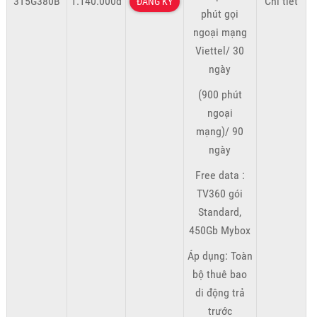
3T5G380B
1.140.000đ
Chi tiết
ĐĂNG KÝ
phút gọi
ngoại mạng
Viettel/ 30
ngày
(900 phút
ngoại
mạng)/ 90
ngày
Free data :
TV360 gói
Standard,
450Gb Mybox
Áp dụng: Toàn
bộ thuê bao
di động trả
trước