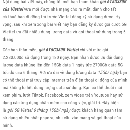
Nội dung bài viết này, chúng tôi mời bạn tham khảo
gói 6T5G380B
của Viettel
vừa mới được nhà mạng cho ra mắt, dành cho tất
cả thuê bao di động trả trước Viettel đăng ký sử dụng được. Hy
vọng, sau khi xem xong bài viết này bạn đăng ký được gói cước 5G
Viettel ưu đãi nhiều dung lượng data và gọi thoại sử dụng trong 6
tháng.
Các bạn thân mến,
gói 6T5G380B Viettel
chỉ với mức giá
2.280.000đ sử dụng trong 180 ngày. Bạn nhận được ưu đãi dung
lượng data khủng lên đến 15Gb data 1 ngày tức 2700Gb data 5G
tốc độ cao 6 tháng. Với ưu đãi về dung lượng data
15Gb/ ngày
bạn
có thể thoải mái truy cập internet trên điện thoại di động của mình
mà không lo hết dung lượng data sử dụng. Bạn có thể thoải mái
xem phim, lướt Tiktok, Facebook, xem video trên Youtube hay sử
dụng các ứng dụng phần mềm cho công việc, giải trí. Đây hiện
là
gói 5G Viettel 6 tháng 15Gb/ ngày
được khách hàng quan tâm
sử dụng nhiều nhất phục vụ nhu cầu vào mạng và gọi thoại của
mình.