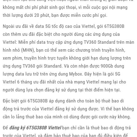
không mất chi phí phát sinh gọi thoại, vì mỗi cuộc gọi nội mạng
thời lượng dưới 20 phút, bạn được miễn cước phí gọi.
Ngoài ưu đãi về data 5G tốc độ cao của Viettel, gói 6T5G380B
còn thêm ưu đãi đặc biệt cho người dùng các ứng dụng của
Viettel: Miễn phí data truy cập ứng dụng TV360 Standard trên màn
hình nhỏ (MHN), bạn có thể xem các chương trình truyền hình,
xem phim, truyền hình trực tuyến không giới hạn dung lượng trên
ứng dụng TV360 gói Standard. Và còn nhận được 900Gb dung
lượng data lưu trữ trên ứng dung Mybox. Đây hiện là gói 5G
Viettel 6 tháng ưu đãi nhất của nhà mạng Viettel mang lại cho
người dùng lựa chọn đăng ký sử dụng tại thời điểm hiện tại.
Đặc biệt gói 6T5G380B áp dụng dành cho toàn bộ thuê bao di
động trả trước của Viettel đăng ký sử dụng được. Vì thế bạn không
cần lo lắng thuê bao của mình có dùng được gói cước này không.
Để
đăng ký 6T5G380B Viettel
bạn chỉ cần là thuê bao di động trả
trước của Viettel, và đảm bảo thuê bao của bạn đủ điều kiện để