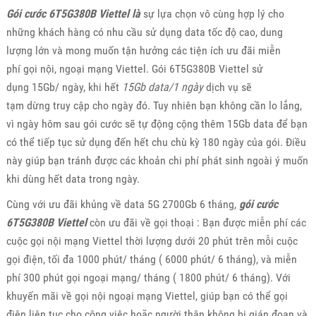
Gói cước 6T5G380B Viettel là
sự lựa chọn vô cùng hợp lý cho
những khách hàng có nhu cầu sử dụng data tốc độ cao, dung
lượng lớn và mong muốn tận hưởng các tiện ích ưu đãi miễn
phí gọi nội, ngoại mạng Viettel. Gói 6T5G380B Viettel sử
dụng 15Gb/ ngày, khi hết
15Gb data/1 ngày
dịch vụ sẽ
tạm dừng truy cập cho ngày đó. Tuy nhiên bạn không cần lo lắng,
vì ngày hôm sau gói cước sẽ tự động cộng thêm 15Gb data để bạn
có thể tiếp tục sử dụng đến hết chu chù kỳ 180 ngày của gói. Điều
này giúp bạn tránh được các khoản chi phí phát sinh ngoài ý muốn
khi dùng hết data trong ngày.
Cùng với ưu đãi khủng về data 5G 2700Gb 6 tháng,
gói cước
6T5G380B Viettel
còn ưu đãi về gọi thoại : Bạn được miễn phí các
cuộc gọi nội mạng Viettel thời lượng dưới 20 phút trên mỗi cuộc
gọi điện, tối đa 1000 phút/ tháng ( 6000 phút/ 6 tháng), và miễn
phí 300 phút gọi ngoại mạng/ tháng ( 1800 phút/ 6 tháng). Với
khuyến mãi về gọi nội ngoại mạng Viettel, giúp bạn có thể gọi
điện liên tục cho công việc hoặc người thân không bị gián đoạn và