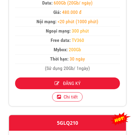
Data:
600Gb (20Gb/ ngày)
Giá:
480.000 đ
Nội mạng:
<20 phút (1000 phút)
Ngoại mạng:
300 phút
Free data:
TV360
Mybox:
200Gb
Thời hạn:
30 ngày
(Sử dụng 20Gb/ 1ngày)
ĐĂNG KÝ
Chi tiết
5GLQ210