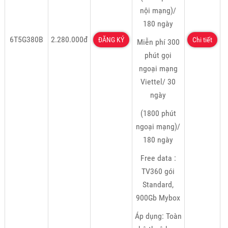
nội mạng)/
180 ngày
6T5G380B
2.280.000đ
ĐĂNG KÝ
Chi tiết
Miễn phí 300
phút gọi
ngoại mạng
Viettel/ 30
ngày
(1800 phút
ngoại mạng)/
180 ngày
Free data :
TV360 gói
Standard,
900Gb Mybox
Áp dụng: Toàn