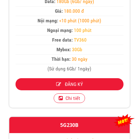
Data:
180Gb (6Gb/ ngày)
Giá:
180.000 đ
Nội mạng:
<10 phút (1000 phút)
Ngoại mạng:
100 phút
Free data:
TV360
Mybox:
30Gb
Thời hạn:
30 ngày
(Sử dụng 6Gb/ 1ngày)
ĐĂNG KÝ
Chi tiết
5G230B