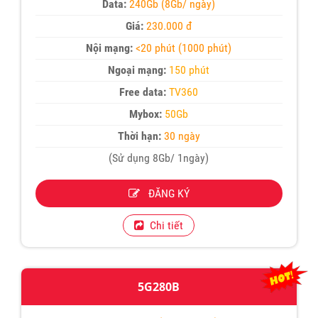
Data:
240Gb (8Gb/ ngày)
Giá:
230.000 đ
Nội mạng:
<20 phút (1000 phút)
Ngoại mạng:
150 phút
Free data:
TV360
Mybox:
50Gb
Thời hạn:
30 ngày
(Sử dụng 8Gb/ 1ngày)
ĐĂNG KÝ
Chi tiết
5G280B