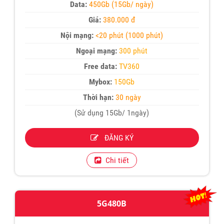
Data:
450Gb (15Gb/ ngày)
Giá:
380.000 đ
Nội mạng:
<20 phút (1000 phút)
Ngoại mạng:
300 phút
Free data:
TV360
Mybox:
150Gb
Thời hạn:
30 ngày
(Sử dụng 15Gb/ 1ngày)
ĐĂNG KÝ
Chi tiết
5G480B