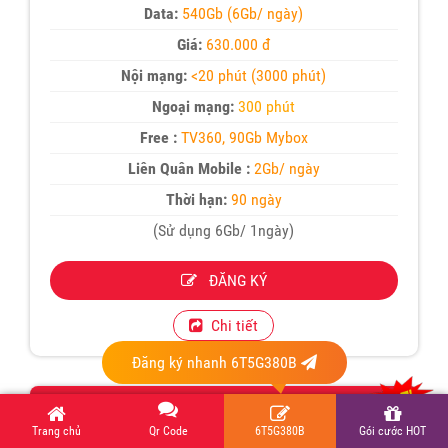
Data:
540Gb (6Gb/ ngày)
Giá:
630.000 đ
Nội mạng:
<20 phút (3000 phút)
Ngoại mạng:
300 phút
Free :
TV360, 90Gb Mybox
Liên Quân Mobile :
2Gb/ ngày
Thời hạn:
90 ngày
(Sử dụng 6Gb/ 1ngày)
ĐĂNG KÝ
Chi tiết
Đăng ký nhanh 6T5G380B
12T5G200C
Trang chủ
Qr Code
6T5G380B
Gói cước HOT