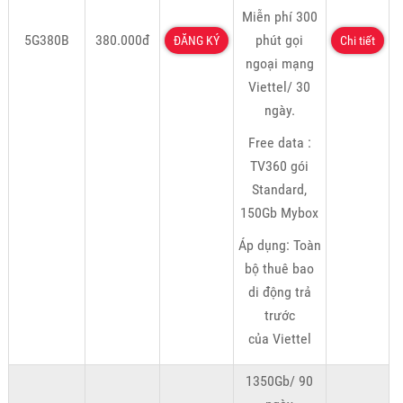
Miễn phí 300
5G380B
380.000đ
phút gọi
ĐĂNG KÝ
Chi tiết
ngoại mạng
Viettel/ 30
ngày.
Free data :
TV360 gói
Standard,
150Gb Mybox
Áp dụng: Toàn
bộ thuê bao
di động trả
trước
của Viettel
1350Gb/ 90