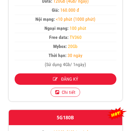
Data:
120Gb (4Gb/ ngày)
Giá:
160.000 đ
Nội mạng:
<10 phút (1000 phút)
Ngoại mạng:
100 phút
Free data:
TV360
Mybox:
20Gb
Thời hạn:
30 ngày
(Sử dụng 4Gb/ 1ngày)
ĐĂNG KÝ
Chi tiết
5G180B