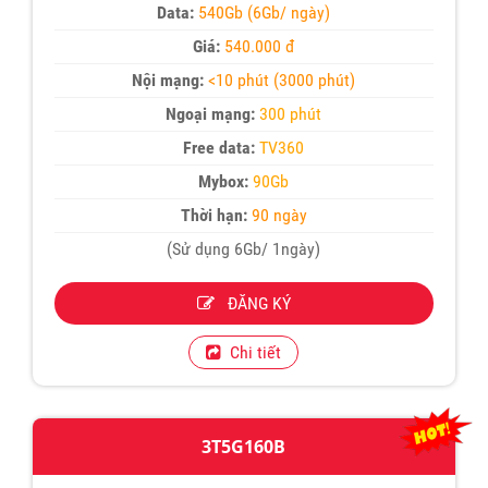
Data:
540Gb (6Gb/ ngày)
Giá:
540.000 đ
Nội mạng:
<10 phút (3000 phút)
Ngoại mạng:
300 phút
Free data:
TV360
Mybox:
90Gb
Thời hạn:
90 ngày
(Sử dụng 6Gb/ 1ngày)
ĐĂNG KÝ
Chi tiết
3T5G160B