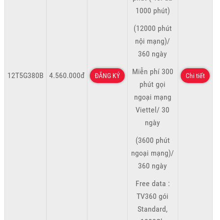
1000 phút)
(12000 phút
nội mạng)/
360 ngày
Miễn phí 300
12T5G380B
4.560.000đ
ĐĂNG KÝ
Chi tiết
phút gọi
ngoại mạng
Viettel/ 30
ngày
(3600 phút
ngoại mạng)/
360 ngày
Free data :
TV360 gói
Standard,