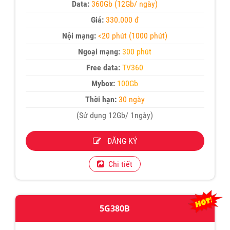
Data:
360Gb (12Gb/ ngày)
Giá:
330.000 đ
Nội mạng:
<20 phút (1000 phút)
Ngoại mạng:
300 phút
Free data:
TV360
Mybox:
100Gb
Thời hạn:
30 ngày
(Sử dụng 12Gb/ 1ngày)
ĐĂNG KÝ
Chi tiết
5G380B