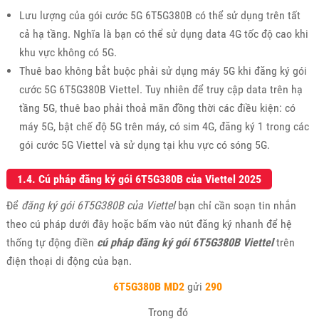
Lưu lượng của gói cước 5G 6T5G380B có thể sử dụng trên tất
cả hạ tầng. Nghĩa là bạn có thể sử dụng data 4G tốc độ cao khi
khu vực không có 5G.
Thuê bao không bắt buộc phải sử dụng máy 5G khi đăng ký gói
cước 5G 6T5G380B Viettel. Tuy nhiên để truy cập data trên hạ
tầng 5G, thuê bao phải thoả mãn đồng thời các điều kiện: có
máy 5G, bật chế độ 5G trên máy, có sim 4G, đăng ký 1 trong các
gói cước 5G Viettel và sử dụng tại khu vực có sóng 5G.
1.4. Cú pháp đăng ký gói 6T5G380B của Viettel 2025
Để
đăng ký gói 6T5G380B của Viettel
bạn chỉ cần soạn tin nhắn
theo cú pháp dưới đây hoặc bấm vào nút đăng ký nhanh để hệ
thống tự động điền
cú pháp đăng ký gói 6T5G380B Viettel
trên
điện thoại di động của bạn.
6T5G380B MD2
gửi
290
Trong đó