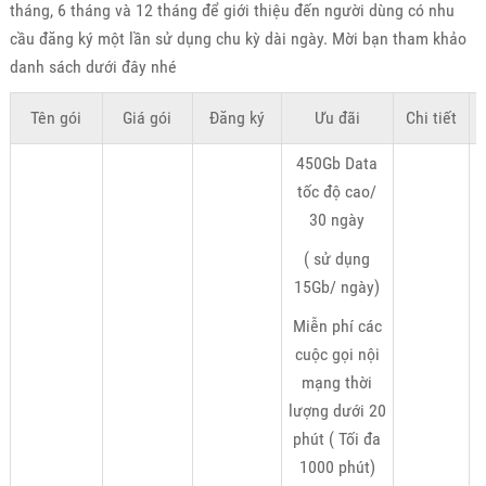
tháng, 6 tháng và 12 tháng để giới thiệu đến người dùng có nhu
cầu đăng ký một lần sử dụng chu kỳ dài ngày. Mời bạn tham khảo
danh sách dưới đây nhé
Tên gói
Giá gói
Đăng ký
Ưu đãi
Chi tiết
K
450Gb Data
tốc độ cao/
30 ngày
( sử dụng
15Gb/ ngày)
Miễn phí các
cuộc gọi nội
mạng thời
lượng dưới 20
phút ( Tối đa
1000 phút)