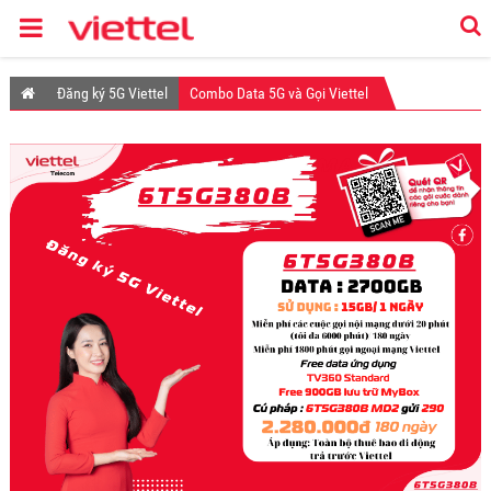
Đăng ký 5G Viettel
Combo Data 5G và Gọi Viettel