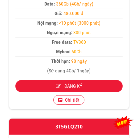
Data:
360Gb (4Gb/ ngày)
Giá:
480.000 đ
Nội mạng:
<10 phút (3000 phút)
Ngoại mạng:
300 phút
Free data:
TV360
Mybox:
60Gb
Thời hạn:
90 ngày
(Sử dụng 4Gb/ 1ngày)
ĐĂNG KÝ
Chi tiết
3T5GLQ210