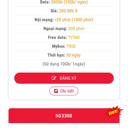
Data:
300Gb (10Gb/ ngày)
Giá:
280.000 đ
Nội mạng:
<20 phút (1000 phút)
Ngoại mạng:
200 phút
Free data:
TV360
Mybox:
70Gb
Thời hạn:
30 ngày
(Sử dụng 10Gb/ 1ngày)
ĐĂNG KÝ
Chi tiết
5G330B