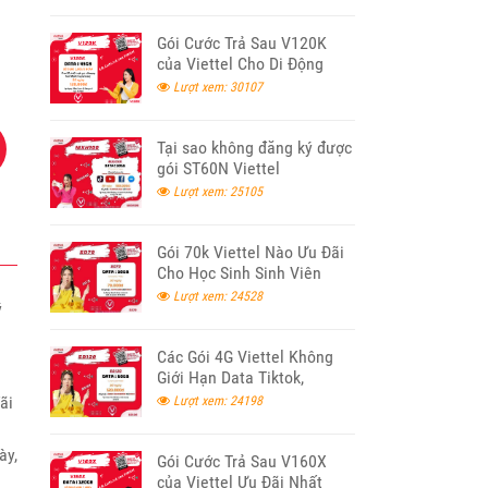
Gói Cước Trả Sau V120K
của Viettel Cho Di Động
Lượt xem: 30107
Tại sao không đăng ký được
gói ST60N Viettel
Lượt xem: 25105
Gói 70k Viettel Nào Ưu Đãi
Cho Học Sinh Sinh Viên
2026
Lượt xem: 24528
ý
Các Gói 4G Viettel Không
Giới Hạn Data Tiktok,
Youtube, Facebook 2026
ãi
Lượt xem: 24198
ày,
Gói Cước Trả Sau V160X
của Viettel Ưu Đãi Nhất