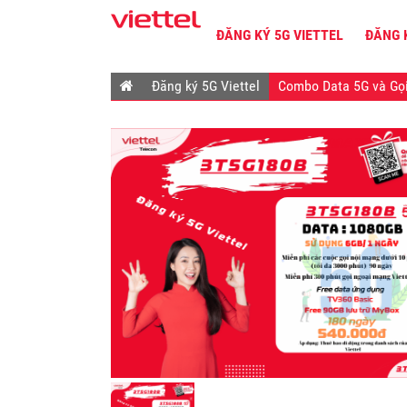
ĐĂNG KÝ 5G VIETTEL
ĐĂNG 
Đăng ký 5G Viettel
Combo Data 5G và Gọi