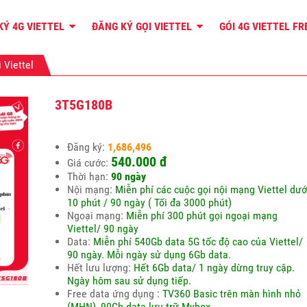
KÝ 4G VIETTEL
ĐĂNG KÝ GỌI VIETTEL
GÓI 4G VIETTEL F
 Viettel
3T5G180B
Đăng ký:
1,686,496
540.000 đ
Giá cước:
Thời hạn:
90 ngày
Nội mạng:
Miễn phí các cuộc gọi nội mạng Viettel dướ
10 phút / 90 ngày ( Tối đa 3000 phút)
Ngoại mạng:
Miễn phí 300 phút gọi ngoại mạng
Viettel/ 90 ngày
Data:
Miễn phí 540Gb data 5G tốc độ cao của Viettel/
90 ngày. Mỗi ngày sử dụng 6Gb data.
Hết lưu lượng:
Hết 6Gb data/ 1 ngày dừng truy cập.
Ngày hôm sau sử dụng tiếp.
Free data ứng dụng :
TV360 Basic trên màn hình nhỏ
(MHN), 90Gb data lưu trữ Mybox.