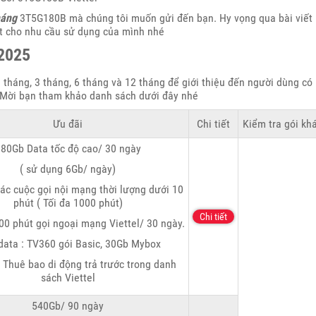
háng
3T5G180B mà chúng tôi muốn gửi đến bạn. Hy vọng qua bài viết
 cho nhu cầu sử dụng của mình nhé
 2025
 tháng, 3 tháng, 6 tháng và 12 tháng để giới thiệu đến người dùng có
. Mời bạn tham khảo danh sách dưới đây nhé
Ưu đãi
Chi tiết
Kiểm tra gói kh
80Gb Data tốc độ cao/ 30 ngày
( sử dụng 6Gb/ ngày)
ác cuộc gọi nội mạng thời lượng dưới 10
phút ( Tối đa 1000 phút)
Chi tiết
00 phút gọi ngoại mạng Viettel/ 30 ngày.
data : TV360 gói Basic, 30Gb Mybox
 Thuê bao di động trả trước trong danh
sách Viettel
540Gb/ 90 ngày