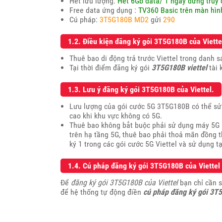
Hết lưu lượng:
Hết 6Gb data/ 1 ngày dừng truy 
Free data ứng dụng :
TV360 Basic trên màn hìn
Cú pháp:
3T5G180B MD2
gửi
290
1.2. Điều kiện đăng ký gói 3T5G180B của Viette
Thuê bao di động trả trước Viettel trong danh s
Tại thời điểm đăng ký gói
3T5G180B viettel
tài 
1.3. Lưu ý đăng ký gói 3T5G180B của Viettel.
Lưu lượng của gói cước 5G 3T5G180B có thể sử d
cao khi khu vực không có 5G.
Thuê bao không bắt buộc phải sử dụng máy 5G k
trên hạ tầng 5G, thuê bao phải thoả mãn đồng t
ký 1 trong các gói cước 5G Viettel và sử dụng t
1.4. Cú pháp đăng ký gói 3T5G180B của Viettel
Để
đăng ký gói 3T5G180B của Viettel
bạn chỉ cần 
để hệ thống tự động điền
cú pháp đăng ký gói 3T5