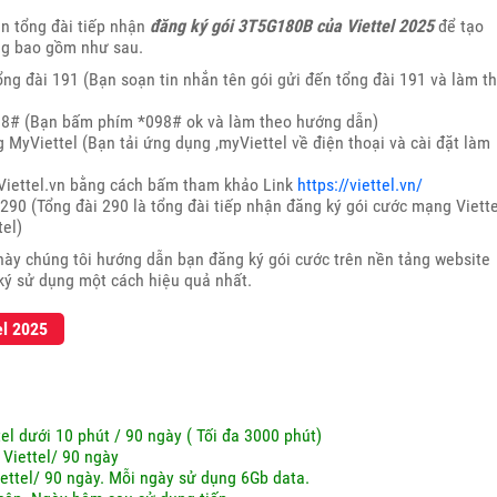
tin tổng đài tiếp nhận
đăng ký gói 3T5G180B của Viettel 2025
để tạo
ng bao gồm như sau.
ng đài 191 (Bạn soạn tin nhắn tên gói gửi đến tổng đài 191 và làm t
98# (Bạn bấm phím *098# ok và làm theo hướng dẫn)
MyViettel (Bạn tải ứng dụng ,myViettel về điện thoại và cài đặt làm
 Viettel.vn bằng cách bấm tham khảo Link
https://viettel.vn/
290 (Tổng đài 290 là tổng đài tiếp nhận đăng ký gói cước mạng Viette
tel)
này chúng tôi hướng dẫn bạn đăng ký gói cước trên nền tảng website
 ký sử dụng một cách hiệu quả nhất.
el 2025
el dưới 10 phút / 90 ngày ( Tối đa 3000 phút)
Viettel/ 90 ngày
ettel/ 90 ngày. Mỗi ngày sử dụng 6Gb data.