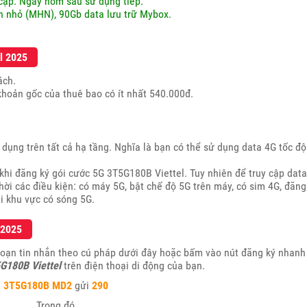
cập. Ngày hôm sau sử dụng tiếp.
h nhỏ (MHN), 90Gb data lưu trữ Mybox.
l 2025
ách.
khoản gốc của thuê bao có ít nhất 540.000đ.
ụng trên tất cả hạ tầng. Nghĩa là bạn có thể sử dụng data 4G tốc độ
hi đăng ký gói cước 5G 3T5G180B Viettel. Tuy nhiên để truy cập data
hời các điều kiện: có máy 5G, bật chế độ 5G trên máy, có sim 4G, đăng
ại khu vực có sóng 5G.
 2025
soạn tin nhắn theo cú pháp dưới đây hoặc bấm vào nút đăng ký nhanh
G180B Viettel
trên điện thoại di động của bạn.
3T5G180B MD2
gửi
290
Trong đó