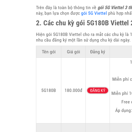
Trên đây là toàn bộ thông tin về
gói 5G Viettel 3 t
này, bạn lựa chọn được
gói 5G Viettel
phù hợp nhất
2. Các chu kỳ gói 5G180B Viettel
Hiện gói 5G180B Viettel cho ra mắt các chu kỳ là 1
nhu cầu đăng ký một lần sử dụng chu kỳ dài ngày
Tên gói
Giá gói
Đăng ký
1
Miễn phí c
5G180B
180.000đ
ĐĂNG KÝ
Miễn phí 1
Free 
Áp dụng: