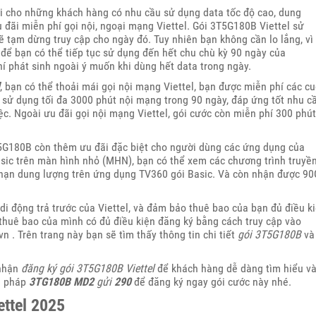
i cho những khách hàng có nhu cầu sử dụng data tốc độ cao, dung
đãi miễn phí gọi nội, ngoại mạng Viettel. Gói 3T5G180B Viettel sử
ẽ tạm dừng truy cập cho ngày đó. Tuy nhiên bạn không cần lo lắng, vì
ể bạn có thể tiếp tục sử dụng đến hết chu chù kỳ 90 ngày của
hí phát sinh ngoài ý muốn khi dùng hết data trong ngày.
, bạn có thể thoải mái gọi nội mạng Viettel, bạn được miễn phí các c
 sử dụng tối đa 3000 phút nội mạng trong 90 ngày, đáp ứng tốt nhu c
iệc. Ngoài ưu đãi gọi nội mạng Viettel, gói cước còn miễn phí 300 phút
T5G180B còn thêm ưu đãi đặc biệt cho người dùng các ứng dụng của
asic trên màn hình nhỏ (MHN), bạn có thể xem các chương trình truyề
i hạn dung lượng trên ứng dụng TV360 gói Basic. Và còn nhận được 9
di động trả trước của Viettel, và đảm bảo thuê bao của bạn đủ điều k
 thuê bao của mình có đủ điều kiện đăng ký bằng cách truy cập vào
vn . Trên trang này bạn sẽ tìm thấy thông tin chi tiết
gói 3T5G180B
và
 nhận
đăng ký gói 3T5G180B Viettel
để khách hàng dễ dàng tìm hiểu v
cú pháp
3TG180B
MD2
gửi
290
để đăng ký ngay gói cước này nhé.
ettel 2025