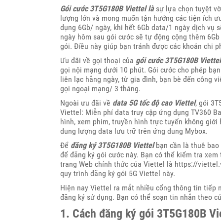
Gói cước 3T5G180B Viettel là
sự lựa chọn tuyệt vờ
lượng lớn và mong muốn tận hưởng các tiện ích ưu 
dụng 6Gb/ ngày, khi hết 6Gb data/1 ngày dịch vụ s
ngày hôm sau gói cước sẽ tự động cộng thêm 6Gb đ
gói. Điều này giúp bạn tránh được các khoản chi p
Ưu đãi về gọi thoại của
gói cước 3T5G180B Viettel
gọi nội mạng dưới 10 phút. Gói cước cho phép bạn
liên lạc hằng ngày, từ gia đình, bạn bè đến công v
gọi ngoại mạng/ 3 tháng.
Ngoài ưu đãi về
data 5G tốc độ cao Viettel
, gói 3
Viettel: Miễn phí data truy cập ứng dụng TV360 B
hình, xem phim, truyền hình trực tuyến không giớ
dung lượng data lưu trữ trên ứng dung Mybox.
Để
đăng ký 3T5G180B Viettel
bạn cần là thuê bao 
để đăng ký gói cước này. Bạn có thể kiểm tra xem
trang Web chính thức của Viettel là https://viettel.
quy trình đăng ký gói 5G Viettel này.
Hiện nay Viettel ra mắt nhiều cổng thông tin tiếp
đăng ký sử dụng. Bạn có thể soạn tin nhắn theo 
1. Cách đăng ký gói 3T5G180B Vi