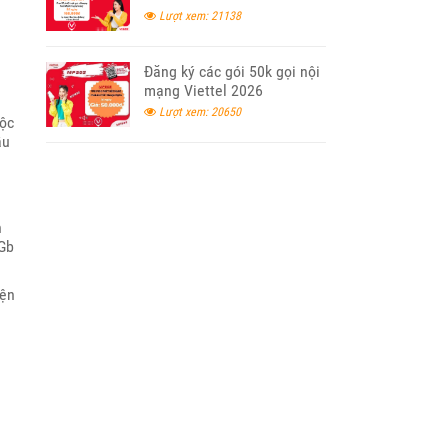
Lượt xem: 21138
Đăng ký các gói 50k gọi nội
mạng Viettel 2026
Lượt xem: 20650
uộc
ầu
n
0Gb
iện
à