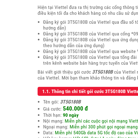
Hiện tại Viettel đưa ra thị trường các cổng thông 
điều kiện tối đa cho khách hàng có nhu cầu sử dụ
Đăng ký gói 3T5G180B của Viettel qua đầu số tổ
hướng dẫn)
Đăng ký gói 3T5G180B của Viettel qua cổng *0
Đăng ký gói 3T5G180B của Viettel qua ứng dụng 
theo hướng dẫn của ứng dụng)
Đăng ký gói 3T5G180B của Viettel qua website
Đăng ký gói 3T5G180B của Viettel qua tổng đài 
trên kênh website bán hàng trực tuyến của Viet
Bài viết giới thiệu gói cước
3T5G180B
của Viettel 
của Viettel. Mời bạn tham khảo thông tin và đăng
1.1. Thông tin chi tiết gói cước 3T5G180B Viett
Tên gói:
3T5G180B
540.000 đ
Giá cước:
Thời hạn:
90 ngày
Nội mạng:
Miễn phí các cuộc gọi nội mạng Viett
Ngoại mạng:
Miễn phí 300 phút gọi ngoại mạng 
Data:
Miễn phí 540Gb data 5G tốc độ cao của Vi