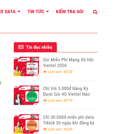
REE DATA
TIN TỨC
KIỂM TRA GÓI
Tin đọc nhiều
Gói Miễn Phí Mạng Xã Hội
Viettel 2026
Lượt xem: 48730
i
Chỉ Với 3.000đ Đăng Ký
Được Gói 4G Viettel Nào
Lượt xem: 38719
Chỉ 30.000đ miễn phí data
Tiktok 30 ngày khi đăng ký
T30 Viettel
Lượt xem: 36229