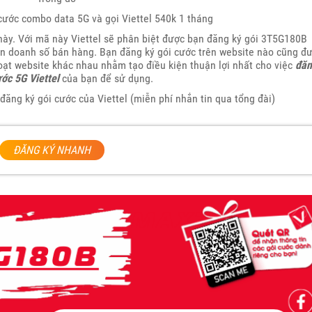
cước combo data 5G và gọi Viettel 540k 1 tháng
này. Với mã này Viettel sẽ phân biệt được bạn đăng ký gói 3T5G180B
hận doanh số bán hàng. Bạn đăng ký gói cước trên website nào cũng đ
loạt website khác nhau nhằm tạo điều kiện thuận lợi nhất cho việc
đăn
ước 5G Viettel
của bạn để sử dụng.
đăng ký gói cước của Viettel (miễn phí nhắn tin qua tổng đài)
ĐĂNG KÝ NHANH