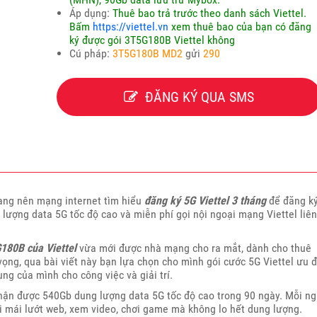
Áp dụng:
Thuê bao trả trước theo danh sách Viettel.
Bấm
https://viettel.vn
xem thuê bao của bạn có đăng
ký được gói 3T5G180B Viettel không
Cú pháp:
3T5G180B MD2
gửi
290
ĐĂNG KÝ QUA SMS
đang nên mạng internet tìm hiểu
đăng ký 5G Viettel 3 tháng
để đăng k
ượng data 5G tốc độ cao và miễn phí gọi nội ngoại mạng Viettel liên
180B của Viettel
vừa mới được nhà mạng cho ra mắt, dành cho thuê
vọng, qua bài viết này bạn lựa chọn cho mình gói cước 5G Viettel ưu đ
ng của mình cho công việc và giải trí.
ận được 540Gb dung lượng data 5G tốc độ cao trong 90 ngày. Mỗi ng
i mái lướt web, xem video, chơi game mà không lo hết dung lượng.