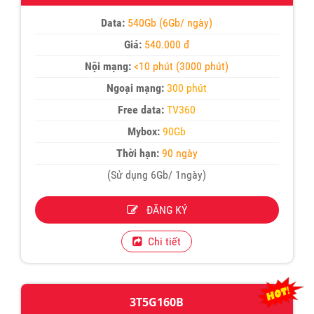
Data:
540Gb (6Gb/ ngày)
Giá:
540.000 đ
Nội mạng:
<10 phút (3000 phút)
Ngoại mạng:
300 phút
Free data:
TV360
Mybox:
90Gb
Thời hạn:
90 ngày
(Sử dụng 6Gb/ 1ngày)
ĐĂNG KÝ
Chi tiết
3T5G160B