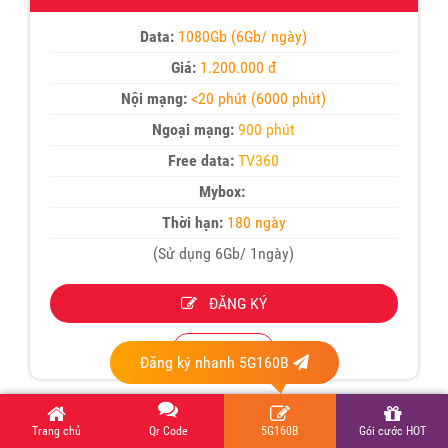
Data:
1080Gb (6Gb/ ngày)
Giá:
1.200.000 đ
Nội mạng:
<20 phút (6000 phút)
Ngoại mạng:
900 phút
Free data:
TV360
Mybox:
Thời hạn:
180 ngày
(Sử dụng 6Gb/ 1ngày)
ĐĂNG KÝ
Chi tiết
Đăng ký nhanh 5G160B
Trang chủ
Qr Code
5G160B
Gói cước HOT
3T5G200C