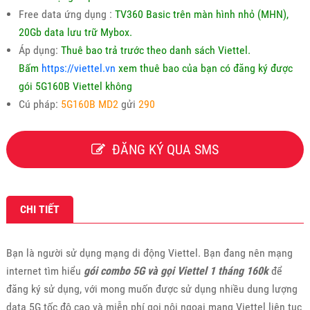
Free data ứng dụng :
TV360 Basic trên màn hình nhỏ (MHN),
20Gb data lưu trữ Mybox.
Áp dụng:
Thuê bao trả trước theo danh sách Viettel.
Bấm
https://viettel.vn
xem thuê bao của bạn có đăng ký được
gói 5G160B Viettel không
Cú pháp:
5G160B MD2
gửi
290
ĐĂNG KÝ QUA SMS
CHI TIẾT
Bạn là người sử dụng mạng di động Viettel. Bạn đang nên mạng
internet tìm hiểu
gói combo 5G và gọi Viettel 1 tháng 160k
để
đăng ký sử dụng, với mong muốn được sử dụng nhiều dung lượng
data 5G tốc độ cao và miễn phí gọi nội ngoại mạng Viettel liên tục