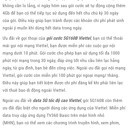
không cần lo lắng, vì ngày hôm sau gói cước sẽ tự động cộng thêm
4Gb để bạn có thể tiếp tục sử dụng đến hết chu chù kỳ 30 ngày
của gói. Điều này giúp bạn tránh được các khoản chi phí phát sinh
ngoài ý muốn khi dùng hết data trong ngày.
Ưu đãi về gọi thoại của
gói cước 5G160B Viettel
, bạn có thể thoải
mái gọi nội mạng Viettel, bạn được miễn phí các cuộc gọi nội
mạng dưới 10 phút. Gói cước cho phép bạn sử dụng tối đa 1000
phút nội mạng trong 30 ngày, đáp ứng tốt nhu cầu liên lạc hằng
ngày, từ gia đình, bạn bè đến công việc. Ngoài ưu đãi gọi nội mạng
Viettel, gói cước còn miễn phí 100 phút gọi ngoại mạng/ tháng.
Điều này giúp bạn tiết kiệm được chi phí đáng kể khi phải liên lạc
với thuê bao di động ngoài Viettel.
Ngoài ưu đãi về
data 5G tốc độ cao Viettel
, gói 5G160B còn thêm
ưu đãi đặc biệt cho người dùng các ứng dụng của Viettel: Miễn phí
data truy cập ứng dụng TV360 Basic trên màn hình nhỏ
(MHN), bạn có thể xem các chương trình truyền hình, xem phim,