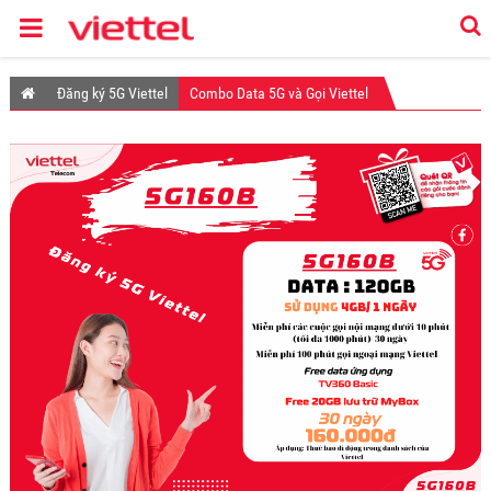
Đăng ký 5G Viettel
Combo Data 5G và Gọi Viettel