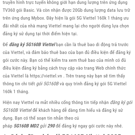
truyền hình trực tuyến không giới hạn dung lượng trên ứng dụng
TV360 gói Basic. Và còn nhận được 20Gb dung lượng data lưu trữ
trên ứng dung Mybox. Đây hiện là gói 5G Viettel 160k 1 tháng ưu
đãi nhất của nhà mạng Viettel mang lại cho người dùng lựa chọn
đăng ký sử dụng tại thời điểm hiện tại.
Để
đăng ký 5G160B Viettel
bạn cần là thuê bao di động trả trước
của Viettel, và đảm bảo thuê bao của bạn đủ điều kiện để đăng ký
gói cước này. Bạn có thể kiểm tra xem thuê bao của mình có đủ
điều kiện đăng ký bằng cách truy cập vào trang Web chính thức
của Viettel là https://viettel.vn . Trên trang này bạn sẽ tìm thấy
thông tin chi tiết
gói 5G160B
và quy trình đăng ký gói 5G Viettel
160k 1 tháng.
Hiện nay Viettel ra mắt nhiều cổng thông tin tiếp nhận
đăng ký gói
5G160B Viettel
để khách hàng dễ dàng tìm hiểu và đăng ký sử
dụng. Bạn có thể soạn tin nhắn theo cú
pháp
5G160B
MD2
gửi
290
để đăng ký ngay gói cước này nhé.