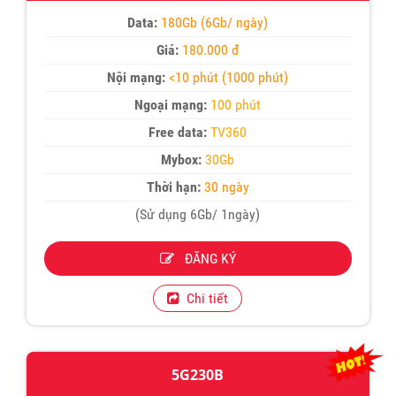
Data:
180Gb (6Gb/ ngày)
Giá:
180.000 đ
Nội mạng:
<10 phút (1000 phút)
Ngoại mạng:
100 phút
Free data:
TV360
Mybox:
30Gb
Thời hạn:
30 ngày
(Sử dụng 6Gb/ 1ngày)
ĐĂNG KÝ
Chi tiết
5G230B