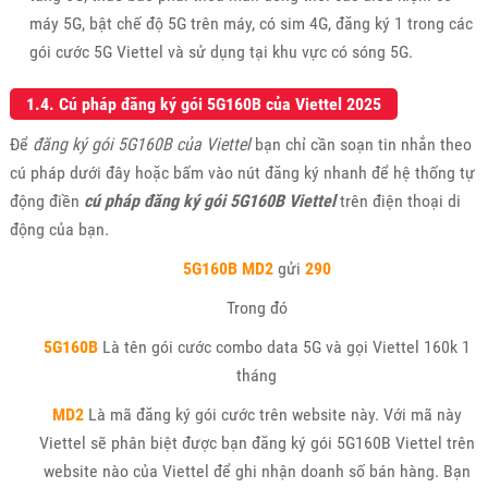
máy 5G, bật chế độ 5G trên máy, có sim 4G, đăng ký 1 trong các
gói cước 5G Viettel và sử dụng tại khu vực có sóng 5G.
1.4. Cú pháp đăng ký gói 5G160B của Viettel 2025
Để
đăng ký gói 5G160B của Viettel
bạn chỉ cần soạn tin nhắn theo
cú pháp dưới đây hoặc bấm vào nút đăng ký nhanh để hệ thống tự
động điền
cú pháp đăng ký gói 5G160B Viettel
trên điện thoại di
động của bạn.
5G160B MD2
gửi
290
Trong đó
5G160B
Là tên gói cước combo data 5G và gọi Viettel 160k 1
tháng
MD2
Là mã đăng ký gói cước trên website này. Với mã này
Viettel sẽ phân biệt được bạn đăng ký gói 5G160B Viettel trên
website nào của Viettel để ghi nhận doanh số bán hàng. Bạn