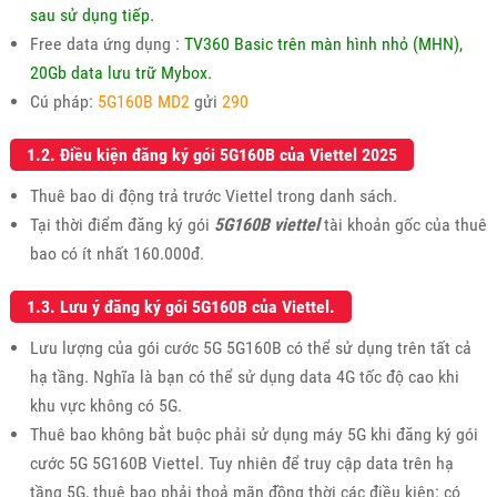
sau sử dụng tiếp.
Free data ứng dụng :
TV360 Basic trên màn hình nhỏ (MHN),
20Gb data lưu trữ Mybox.
Cú pháp:
5G160B MD2
gửi
290
1.2. Điều kiện đăng ký gói 5G160B của Viettel 2025
Thuê bao di động trả trước Viettel trong danh sách.
Tại thời điểm đăng ký gói
5G160B viettel
tài khoản gốc của thuê
bao có ít nhất 160.000đ.
1.3. Lưu ý đăng ký gói 5G160B của Viettel.
Lưu lượng của gói cước 5G 5G160B có thể sử dụng trên tất cả
hạ tầng. Nghĩa là bạn có thể sử dụng data 4G tốc độ cao khi
khu vực không có 5G.
Thuê bao không bắt buộc phải sử dụng máy 5G khi đăng ký gói
cước 5G 5G160B Viettel. Tuy nhiên để truy cập data trên hạ
tầng 5G, thuê bao phải thoả mãn đồng thời các điều kiện: có