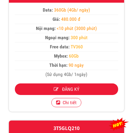
Data:
360Gb (4Gb/ ngày)
Giá:
480.000 đ
Nội mạng:
<10 phút (3000 phút)
Ngoại mạng:
300 phút
Free data:
TV360
Mybox:
60Gb
Thời hạn:
90 ngày
(Sử dụng 4Gb/ 1ngày)
ĐĂNG KÝ
Chi tiết
3T5GLQ210