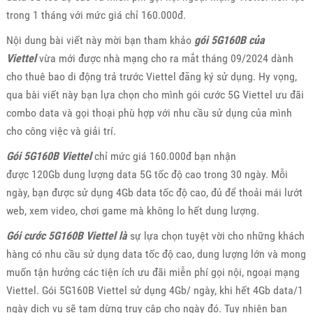
trong 1 tháng với mức giá chỉ 160.000đ.
Nội dung bài viết này mời bạn tham khảo
gói 5G160B của
Viettel
vừa mới được nhà mạng cho ra mắt tháng 09/2024 dành
cho thuê bao di động trả trước Viettel đăng ký sử dụng. Hy vọng,
qua bài viết này bạn lựa chọn cho mình gói cước 5G Viettel ưu đãi
combo data và gọi thoại phù hợp với nhu cầu sử dụng của mình
cho công việc và giải trí.
Gói 5G160B Viettel
chỉ mức giá 160.000đ bạn nhận
được 120Gb dung lượng data 5G tốc độ cao trong 30 ngày. Mỗi
ngày, bạn được sử dụng 4Gb data tốc độ cao, đủ để thoải mái lướt
web, xem video, chơi game mà không lo hết dung lượng.
Gói cước 5G160B Viettel là
sự lựa chọn tuyệt vời cho những khách
hàng có nhu cầu sử dụng data tốc độ cao, dung lượng lớn và mong
muốn tận hưởng các tiện ích ưu đãi miễn phí gọi nội, ngoại mạng
Viettel. Gói 5G160B Viettel sử dụng 4Gb/ ngày, khi hết 4Gb data/1
ngày dịch vụ sẽ tạm dừng truy cập cho ngày đó. Tuy nhiên bạn