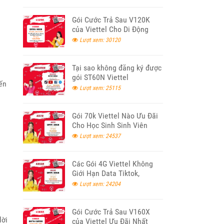
Gói Cước Trả Sau V120K
của Viettel Cho Di Động
Lượt xem: 30120
Tại sao không đăng ký được
gói ST60N Viettel
ến
Lượt xem: 25115
Gói 70k Viettel Nào Ưu Đãi
Cho Học Sinh Sinh Viên
2026
Lượt xem: 24537
Các Gói 4G Viettel Không
Giới Hạn Data Tiktok,
Youtube, Facebook 2026
Lượt xem: 24204
Gói Cước Trả Sau V160X
lời
của Viettel Ưu Đãi Nhất