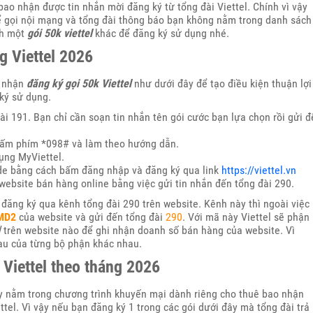
ao nhận được tin nhắn mời đăng ký từ tổng đài Viettel. Chính vì vậy
 gọi nội mạng và tổng đài thông báo bạn không nằm trong danh sách
nh một
gói 50k viettel
khác để đăng ký sử dụng nhé.
g Viettel 2026
p nhận
đăng ký gọi 50k Viettel
như dưới đây để tạo điều kiện thuận lợi
ký sử dụng.
ài 191. Bạn chỉ cần soạn tin nhắn tên gói cước bạn lựa chọn rồi gửi đ
 bấm phím *098# và làm theo hướng dẫn.
ụng MyViettel.
ode bằng cách bấm đăng nhập và đăng ký qua link
https://viettel.vn
website bán hàng online bằng việc gửi tin nhắn đến tổng đài 290.
 đăng ký qua kênh tổng đài 290 trên website. Kênh này thì ngoài việc
MD2
của website và gửi đến tổng đài
290
. Với mã này Viettel sẽ phận
l
trên website nào để ghi nhận doanh số bán hàng của website. Vì
hau của từng bộ phận khác nhau.
 Viettel theo tháng 2026
 nằm trong chương trình khuyến mại dành riêng cho thuê bao nhận
tel. Vì vậy nếu bạn đăng ký 1 trong các gói dưới đây mà tổng đài trả 