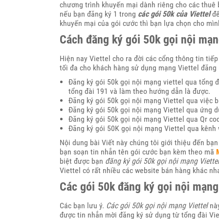
chương trình khuyến mại dành riêng cho các thuê b
nếu bạn đăng ký 1 trong
các gói 50k của Viettel
để
khuyến mại của gói cước thì bạn lựa chọn cho mì
Cách đăng ký gói 50k gọi nội mạn
Hiện nay Viettel cho ra đời các cổng thông tin tiế
tối đa cho khách hàng sử dụng mạng Viettel đăng 
Đăng ký gói 50k gọi nội mạng viettel qua tổng đ
tổng đài 191 và làm theo hướng dẫn là được.
Đăng ký gói 50k gọi nội mạng Viettel qua việc
Đăng ký gói 50k gọi nội mạng Viettel qua ứng d
Đăng ký gói 50k gọi nội mạng Viettel qua Qr c
Đăng ký gói 50K gọi nội mạng Viettel qua kênh 
Nội dung bài Viết này chúng tôi giới thiệu đến bạn
bạn soạn tin nhắn tên gói cước bạn kèm theo mã
biệt được bạn
đăng ký gói 50k gọi nội mạng Viette
Viettel có rất nhiều các website bán hàng khác n
Các gói 50k đăng ký gọi nội mạng
Các bạn lưu ý.
Các gói 50k gọi nội mạng Viettel
này
được tin nhắn mời đăng ký sử dụng từ tổng đài Viet