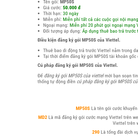
Tên gói:
MP50S
Giá cước:
50.000 đ
Thời hạn:
30 ngày
Miễn phí:
Miễn phí tất cả các cuộc gọi nội mạng
Ngoại mạng:
Miễn phí 20 phút gọi ngoại mạng V
Đối tượng áp dụng:
Áp dụng thuê bao trả trước
Điều kiện đăng ký gói MP50S của Viettel.
Thuê bao di động trả trước Viettel nằm trong 
Tại thời điểm đăng ký gói MP50S tài khoản gốc 
Cú pháp đăng ký gói MP50S của Viettel.
Để
đăng ký gói MP50S của viettel
mời bạn soạn tin
thống tự động điền
cú pháp đăng ký gói MP50S của
MP50S
Là tên gói cước khuyến
MD2
Là mã đăng ký gói cước mạng Viettel trên we
Viettel trên
290
Là tổng đài dịch vụ