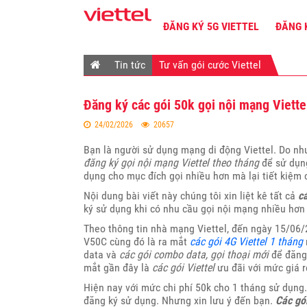
ĐĂNG KÝ 5G VIETTEL
ĐĂNG 
Tin tức
Tư vấn gói cước Viettel
Đăng ký các gói 50k gọi nội mạng Viette
24/02/2026
20657
Bạn là người sử dụng mạng di động Viettel. Do nhu
đăng ký gọi nội mạng Viettel theo tháng
để sử dụn
dụng cho mục đích gọi nhiều hơn mà lại tiết kiệm 
Nội dung bài viết này chúng tôi xin liệt kê tất cả
c
ký sử dụng khi có nhu cầu gọi nội mạng nhiều hơn 
Theo thông tin nhà mạng Viettel, đến ngày 15/06/2
V50C cùng đó là ra mắt
các gói 4G Viettel 1 tháng
data và
các gói combo data, gọi thoại mới
để đăng 
mắt gần đây là
các gói Viettel
ưu đãi với mức giá r
Hiện nay với mức chi phí 50k cho 1 tháng sử dụng.
đăng ký sử dụng. Nhưng xin lưu ý đến bạn.
Các gó