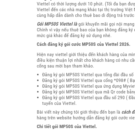
Viettel có thời lượng dưới 10 phút. (Tối đa bạn đư
Viettel đến các nhà mạng khác tại thị trường Việt
cùng hấp dẫn dành cho thuê bao di động trả trước
Gói MP50S Viettel là
gói khuyến mãi gọi nội mạng 
Chính vì vậy nếu thuê bao của bạn không đăng ký
mức giá khác để đăng ký sử dụng nhé.
Cách đăng ký gói cước MP50S của Viettel 2026.
Hiện nay viettel giới thiệu đến khách hàng của mì
điều kiện thuận lợi nhất cho khách hàng có nhu c
cổng sau mời bạn tham khảo.
Đăng ký gói MP50S Viettel qua tổng đài đầu số 
Đăng ký gói MP50S Viettel qua cổng *098# ( B
Đăng ký gói MP50S Viettel qua ứng dụng Myviett
Đăng ký gói MP50S Viettel qua mã Qr code bằn
Đăng ký gói MP50S Viettel qua đầu số 290 ( Đầu
tuyến của Viettel.
Bài viết này chúng tôi giới thiệu đến bạn là
cách đ
hàng trên website hướng dẫn đăng ký gói cước viet
Chi tiết gói MP50S của Viettel.