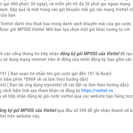
ợc gọi 400 phút/ 30 ngày), và miễn phí tối đa 20 phút gọi ngoại mạng
 Nam. Đây quả là một trong các gói khuyến mãi gọi nội mạng Viettel v
 của bạn.
Viettel dành cho thuê bao trong danh sách khuyến mãi của gói cước.
 được
gói MP50S Viettel
. Mời bạn lựa chọn một gói khác tương tự với
nh các cổng thông tin tiếp nhận
đăng ký gói MP50S của Viettel
để tạo
ầu sử dụng mạng internet trên di động của mình đăng ký, bao gốm các
191 ( Bạn soạn tin nhắn tên gói cước gửi đến 191 là được)
ạn bấm phím *098# ok và làm theo hướng dẫn)
el ( Bạn tải ứng dụng myviettel về cài đặt và làm theo hướng dẫn)
g cách bấm link sau tham khảo và đăng ký
https://viettel.vn
 số tiếp nhận đăng ký gói cước viettel qua các website bạn hàng trực
ăng ký gói MP50S của Viettel
qua đầu số 290 để ghi nhận doanh số b
tel trên website này.