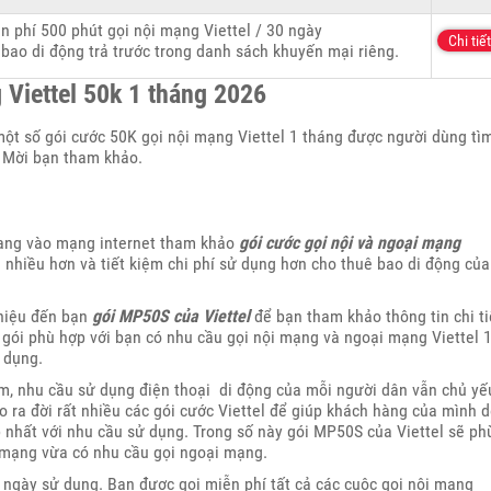
n phí 500 phút gọi nội mạng Viettel / 30 ngày
Chi tiết
bao di động trả trước trong danh sách khuyến mại riêng.
g Viettel 50k 1 tháng 2026
một số gói cước 50K gọi nội mạng Viettel 1 tháng được người dùng tì
 Mời bạn tham khảo.
đang vào mạng internet tham khảo
gói cước gọi nội và ngoại mạng
nhiều hơn và tiết kiệm chi phí sử dụng hơn cho thuê bao di động của
thiệu đến bạn
gói MP50S của Viettel
để bạn tham khảo thông tin chi ti
 gói phù hợp với bạn có nhu cầu gọi nội mạng và ngoại mạng Viettel 
 dụng.
am, nhu cầu sử dụng điện thoại di động của mỗi người dân vẫn chủ yế
o ra đời rất nhiều các gói cước Viettel để giúp khách hàng của mình 
 nhất với nhu cầu sử dụng. Trong số này gói MP50S của Viettel sẽ ph
 mạng vừa có nhu cầu gọi ngoại mạng.
 ngày sử dụng. Bạn được gọi miễn phí tất cả các cuộc gọi nội mạng