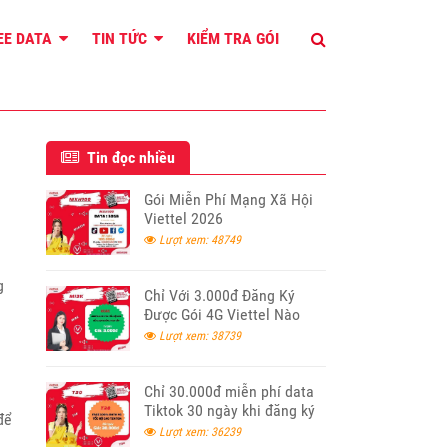
REE DATA
TIN TỨC
KIỂM TRA GÓI
Tin đọc nhiều
Gói Miễn Phí Mạng Xã Hội
Viettel 2026
Lượt xem: 48749
g
Chỉ Với 3.000đ Đăng Ký
Được Gói 4G Viettel Nào
Lượt xem: 38739
a
Chỉ 30.000đ miễn phí data
Tiktok 30 ngày khi đăng ký
để
T30 Viettel
Lượt xem: 36239