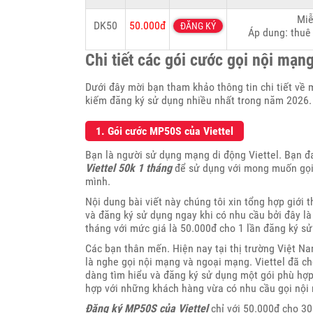
Miễ
DK50
50.000đ
ĐĂNG KÝ
Áp dung: thuê 
Chi tiết các gói cước gọi nội mạn
Dưới đây mời bạn tham khảo thông tin chi tiết về 
kiếm đăng ký sử dụng nhiều nhất trong năm 2026.
1. Gói cước MP50S của Viettel
Bạn là người sử dụng mạng di động Viettel. Bạn 
Viettel 50k 1 tháng
để sử dụng với mong muốn gọi 
mình.
Nội dung bài viết này chúng tôi xin tổng hợp giới 
và đăng ký sử dụng ngay khi có nhu cầu bởi đây là
tháng với mức giá là 50.000đ cho 1 lần đăng ký sử
Các bạn thân mến. Hiện nay tại thị trường Việt N
là nghe gọi nội mạng và ngoại mạng. Viettel đã ch
dàng tìm hiểu và đăng ký sử dụng một gói phù hợp
hợp với những khách hàng vừa có nhu cầu gọi nội
Đăng ký MP50S của Viettel
chỉ với 50.000đ cho 30