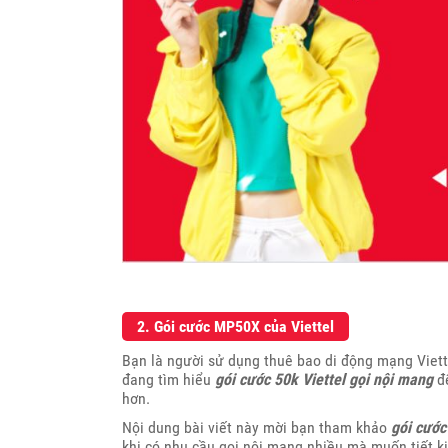
2. Gói cước MP50X của Viettel
Bạn là người sử dụng thuê bao di động mạng Viette
đang tìm hiểu
gói cước 50k Viettel gọi nội mang
để
hơn.
Nội dung bài viết này mời bạn tham khảo
gói cước
khi có nhu cầu gọi nội mạng nhiều mà muốn tiết ki