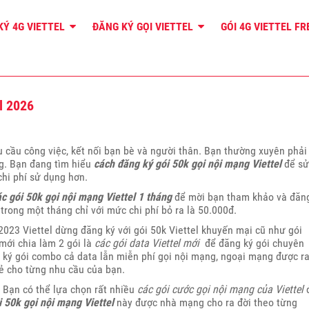
KÝ 4G VIETTEL
ĐĂNG KÝ GỌI VIETTEL
GÓI 4G VIETTEL F
l 2026
 cầu công việc, kết nối bạn bè và người thân. Bạn thường xuyên phải
g. Bạn đang tìm hiểu
cách đăng ký gói 50k gọi nội mạng Viettel
để sử
chi phí sử dụng hơn.
ác gói 50k gọi nội mạng Viettel 1 tháng
để mời bạn tham khảo và đăn
trong một tháng chỉ với mức chi phí bỏ ra là 50.000đ.
023 Viettel dừng đăng ký với gói 50k Viettel khuyến mại cũ như gói
mới chia làm 2 gói là
các gói data Viettel mới
để đăng ký gói chuyên
ký gói combo cả data lẫn miễn phí gọi nội mạng, ngoại mạng được r
ẻ cho từng nhu cầu của bạn.
 Bạn có thể lựa chọn rất nhiều
các gói cước gọi nội mạng của Viettel
i 50k gọi nội mạng Viettel
này được nhà mạng cho ra đời theo từng