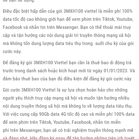
Điều đặc biệt hấp dẫn của gói 3MXH100 viettel là miễn phí 100%
data tốc độ cao không giới hạn để xem phim trên Tiktok, Youtube,
Facebook và nhắn tin trên Messenger. Bạn có thể thoải mái truy
cập và tận hưởng các nội dung giải trí truyền thông mạng xã hội
mà không tốn dung lượng data tiêu thụ trong suốt chu kỳ của gói
cước này.
Để đăng ký gói 3MXH100 Viettel bạn cần là thuê bao di động trả
trước trong danh sách hoặc kích hoạt mới từ ngày 01/01/2023. Và
đảm bảo thuê bao của bạn đủ điều kiện để đăng ký gói cước này
Gói cước 3MXH100 Viettel là sự lựa chọn hoàn hảo cho những
người yêu thích truy cập mạng xã hội và muốn tận hưởng nhiều
nội dung truyền thông xã hội mà không lo về lượng data tiêu thụ.
Với việc cung cấp 90Gb data 4G tốc độ cao và miễn phí 100% data
để xem phim trên Tiktok, Youtube, Facebook, nhắn tin miễn
phí trên Messenger, bạn sẽ có trải nghiệm truyền thông mạnh mẽ
và đáng nhớ. Hãy đăng ký ngay để tận hưởng những tiện ích tuyệt