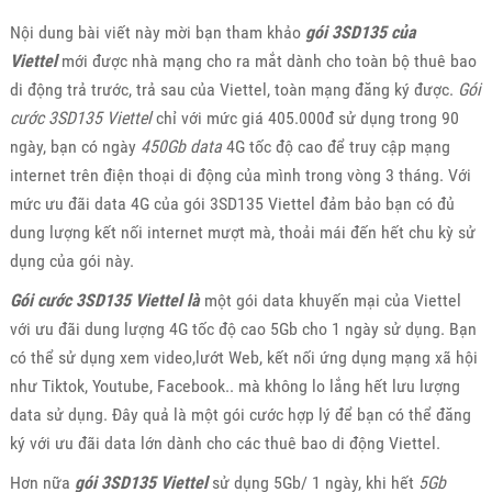
Nội dung bài viết này mời bạn tham khảo
gói 3SD135 của
Viettel
mới được nhà mạng cho ra mắt dành cho toàn bộ thuê bao
di động trả trước, trả sau của Viettel, toàn mạng đăng ký được.
Gói
cước 3SD135 Viettel
chỉ với mức giá 405.000đ sử dụng trong 90
ngày, bạn có ngày
450Gb data
4G tốc độ cao để truy cập mạng
internet trên điện thoại di động của mình trong vòng 3 tháng. Với
mức ưu đãi data 4G của gói 3SD135 Viettel đảm bảo bạn có đủ
dung lượng kết nối internet mượt mà, thoải mái đến hết chu kỳ sử
dụng của gói này.
Gói cước 3SD135 Viettel là
một gói data khuyến mại của Viettel
với ưu đãi dung lượng 4G tốc độ cao 5Gb cho 1 ngày sử dụng. Bạn
có thể sử dụng xem video,lướt Web, kết nối ứng dụng mạng xã hội
như Tiktok, Youtube, Facebook.. mà không lo lắng hết lưu lượng
data sử dụng. Đây quả là một gói cước hợp lý để bạn có thể đăng
ký với ưu đãi data lớn dành cho các thuê bao di động Viettel.
Hơn nữa
gói 3SD135 Viettel
sử dụng 5Gb/ 1 ngày, khi hết
5Gb