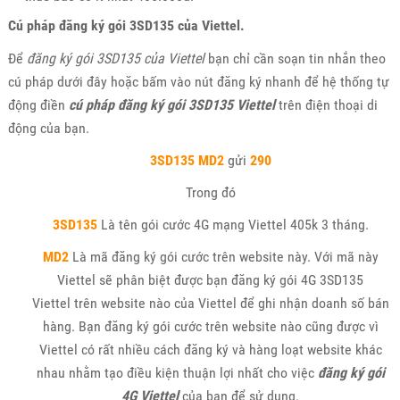
Cú pháp đăng ký gói 3SD135 của Viettel.
Để
đăng ký gói 3SD135 của Viettel
bạn chỉ cần soạn tin nhắn theo
cú pháp dưới đây hoặc bấm vào nút đăng ký nhanh để hệ thống tự
động điền
cú pháp đăng ký gói 3SD135 Viettel
trên điện thoại di
động của bạn.
3SD135 MD2
gửi
290
Trong đó
3SD135
Là tên gói cước 4G mạng Viettel 405k 3 tháng.
MD2
Là mã đăng ký gói cước trên website này. Với mã này
Viettel sẽ phân biệt được bạn đăng ký gói 4G 3SD135
Viettel trên website nào của Viettel để ghi nhận doanh số bán
hàng. Bạn đăng ký gói cước trên website nào cũng được vì
Viettel có rất nhiều cách đăng ký và hàng loạt website khác
nhau nhằm tạo điều kiện thuận lợi nhất cho việc
đăng ký gói
4G Viettel
của bạn để sử dụng.