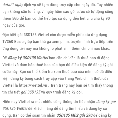
data/1 ngày
dịch vụ sẽ tạm dừng truy cập cho ngày đó. Tuy nhiên
bạn không cần lo lắng, vì ngày hôm sau gói cước sẽ tự động cộng
thêm 5Gb để bạn có thể tiếp tục sử dụng đến hết chu chù kỳ 90
ngày của gói.
Đặc biệt gói 3SD135 Viettel còn được miễn phí data ứng dụng
TV360 Basic giúp bạn thả ga xem phim, truyền hình trực tiếp trên
ứng dụng tivi này mà không lo phát sinh thêm chi phí nào khác.
Để
đăng ký 3SD135 Viettel
bạn cần chỉ cần là thuê bao di động
Viettel và đảm bảo thuê bao của bạn đủ điều kiện để đăng ký gói
cước này. Bạn có thể kiểm tra xem thuê bao của mình có đủ điều
kiện đăng ký bằng cách truy cập vào trang Web chính thức của
Viettel là https://viettel.vn . Trên trang này bạn sẽ tìm thấy thông
tin chi tiết
gói 3SD135
và quy trình đăng ký gói.
Hiện nay Viettel ra mắt nhiều cổng thông tin tiếp nhận
đăng ký gói
3SD135 Viettel
để khách hàng dễ dàng tìm hiểu và đăng ký sử
dụng. Bạn có thể soạn tin nhắn
3SD135 MD2 gửi 290
để đăng ký