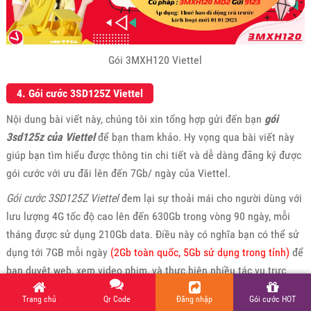
Gói 3MXH120 Viettel
4. Gói cước 3SD125Z Viettel
Nội dung bài viết này, chúng tôi xin tổng hợp gửi đến bạn
gói
3sd125z của Viettel
để bạn tham khảo. Hy vọng qua bài viết này
giúp bạn tìm hiểu được thông tin chi tiết và dễ dàng đăng ký được
gói cước với ưu đãi lên đến 7Gb/ ngày của Viettel.
Gói cước 3SD125Z Viettel
đem lại sự thoải mái cho người dùng với
lưu lượng 4G tốc độ cao lên đến 630Gb trong vòng 90 ngày, mỗi
tháng được sử dụng 210Gb data. Điều này có nghĩa bạn có thể sử
dụng tới 7GB mỗi ngày
(2Gb toàn quốc, 5Gb sử dụng trong tỉnh)
để
bạn duyệt web, xem video phim, và thực hiện nhiều tác vụ trực
tuyến khác trên điện thoại di động của mình.
Trang chủ
Qr Code
Đăng nhập
Gói cước HOT