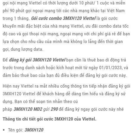
gọi nội mạng Viettel có thời lượng dưới 10 phút/ 1 cuộc và miễn
phí 90 phút gọi ngoại mạng tới các nhà mạng khác tại Việt Nam
trong 1 tháng.
Gói cước combo 3MXH120 Viettel
là gói cước
khuyến mãi đặc biệt của nhà mạng Viettel, ưu đãi combo data tốc
độ cao và gọi thoại nội mạng, ngoại mạng với chi phí giá rẻ để bạn
lựa chọn cho nhu cầu của mình mà không lo lắng đến thời gian
gọi, dung lượng data.
Để
đăng ký gói 3MXH120 Viettel
bạn cần là thuê bao di động trả
trước trong danh sách hoặc kích hoạt mới từ ngày 01/01/2023, và
đảm bảo thuê bao của bạn đủ điều kiện để đăng ký gói cước này.
Hiện nay Viettel ra mắt nhiều cổng thông tin tiếp nhận đăng ký gói
3MXH120 Viettel để khách hàng dễ dàng tìm hiểu và đăng ký sử
dụng. Bạn có thể soạn tin nhắn theo cú
pháp
3MXH120
MD2
gửi
290
để đăng ký ngay gói cước này nhé
Thông tin chi tiết gói cước 3MXH120 của Viettel.
Tên gói:
3MXH120