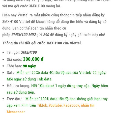
vời mà gói cước 3MXH100 mang lại.
Hiện nay Viettel ra mắt nhiều cổng thông tin tiếp nhận đăng ký
3MXH100 Viettel để khách hàng dễ dàng tìm hiểu và đăng ký sử
dụng. Bạn có thể soạn tin nhắn theo cú
pháp
3MXH100
MD2
gửi
290
để đăng ký ngày gói cước này nhé
Thông tin chi tiết gói cước 3MXH100 của Viettel.
Tên gói:
3MXH100
300.000 đ
Giá cước:
Thời hạn:
90 ngày
Data:
Miễn phí 90Gb data 4G tốc độ cao của Viettel/ 90 ngày.
Mỗi ngày sử dụng 1Gb data.
Hết lưu lượng:
Hết 1Gb data/ 1 ngày dừng truy cập. Ngày hôm
sau sử dụng tiếp.
Free data :
Miễn phí 100% data tốc độ cao không giới hạn truy
cập xem Film trên
Tiktok, Youtube, Facebook, nhắn tin
Messenger