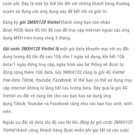
cước phí. Đây là một lợi thế lớn đối với những khách hàng thường
xuyên sử dụng các ứng dụng này để kết nối và giải trí.
Đăng ký
gói 3MXH120 Viettel
thành công bạn còn nhận
được 90Gb data 4G tốc độ cao để truy cập internet ngoài các ứng
dụng MXH trên trong vòng 3 tháng.
Gói cước 3MXH120 Viettel là
một gói data khuyến mại với ưu đãi
dung lượng 4G tốc độ cao 1Gb cho 1 ngày sử dụng, khi hết 1Gb
data/1 ngày dừng truy cập, ngày hôm sau hệ thống sẽ được tự
động cộng thêm 1Gb data. Gói 3MXH120 cũng là
gói 4G Viettel
free data Tiktok, Youtube, Facebook
. Vì thế bạn có thể sử dụng truy
cập internet không lo lắng hết lưu lượng data. Đây quả là gói 4G
Viettel ưu đãi vô cùng lớn cho các bạn hay sử dụng ứng
dụng Tiktok, Youtube và Facebook cũng như các bạn học sinh, sinh
viên.
Ngoài ưu đãi về data tốc độ cao thì khi
đăng ký gói cước 3MXH120
Viettel
thành công, khách hàng được miễn phí gọi tất cả các cuộc