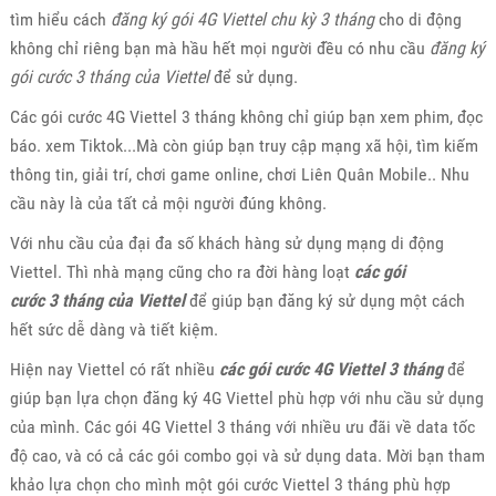
tìm hiểu cách
đăng ký gói 4G Viettel chu kỳ 3 tháng
cho di động
không chỉ riêng bạn mà hầu hết mọi người đều có nhu cầu
đăng ký
gói cước 3 tháng của Viettel
để sử dụng.
Các gói cước 4G Viettel 3 tháng không chỉ giúp bạn xem phim, đọc
báo. xem Tiktok...Mà còn giúp bạn truy cập mạng xã hội, tìm kiếm
thông tin, giải trí, chơi game online, chơi Liên Quân Mobile.. Nhu
cầu này là của tất cả mội người đúng không.
Với nhu cầu của đại đa số khách hàng sử dụng mạng di động
Viettel. Thì nhà mạng cũng cho ra đời hàng loạt
các gói
cước 3 tháng của Viettel
để giúp bạn đăng ký sử dụng một cách
hết sức dễ dàng và tiết kiệm.
Hiện nay Viettel có rất nhiều
các gói cước 4G Viettel 3 tháng
để
giúp bạn lựa chọn đăng ký 4G Viettel phù hợp với nhu cầu sử dụng
của mình. Các gói 4G Viettel 3 tháng với nhiều ưu đãi về data tốc
độ cao, và có cả các gói combo gọi và sử dụng data. Mời bạn tham
khảo lựa chọn cho mình một gói cước Viettel 3 tháng phù hợp