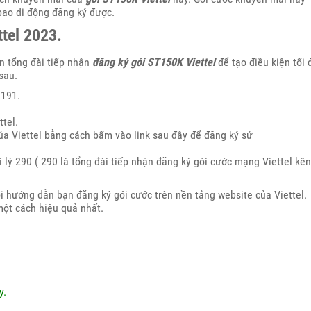
bao di động đăng ký được.
tel 2023.
in tổng đài tiếp nhận
đăng ký gói ST150K Viettel
để tạo điều kiện tối 
sau.
 191.
tel.
của Viettel bằng cách bấm vào link sau đây để đăng ký sử
 lý 290 ( 290 là tổng đài tiếp nhận đăng ký gói cước mạng Viettel kê
i hướng dẫn bạn đăng ký gói cước trên nền tảng website của Viettel.
ột cách hiệu quả nhất.
y.