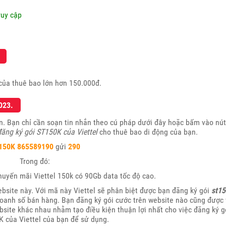
ruy cập
của thuê bao lớn hơn 150.000đ.
023.
n. Bạn chỉ cần soạn tin nhắn theo cú pháp dưới đây hoặc bấm vào nút
ăng ký gói ST150K của Viettel
cho thuê bao di động của bạn.
150K
865589190
gửi
290
Trong đó:
huyến mãi Viettel 150k có 90Gb data tốc độ cao.
ebsite này. Với mã này Viettel sẽ phân biệt được bạn đăng ký gói
st15
doanh số bán hàng. Bạn đăng ký gói cước trên website nào cũng được 
ebsite khác nhau nhằm tạo điều kiện thuận lợi nhất cho việc đăng ký g
 của Viettel của bạn để sử dụng.