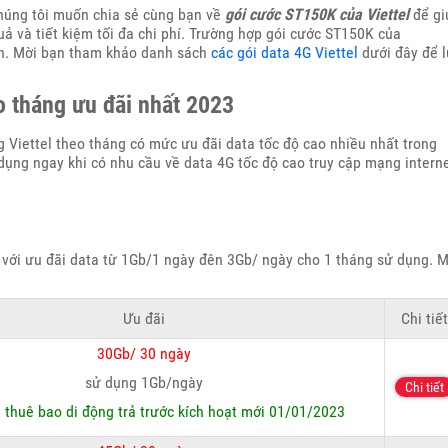
chúng tôi muốn chia sẻ cùng bạn về
gói cước ST150K của Viettel
để gi
ả và tiết kiệm tối đa chi phí. Trường hợp gói cước ST150K của
ạn. Mời bạn tham khảo danh sách
các gói data 4G Viettel
dưới đây để 
o tháng ưu đãi nhất 2023
Viettel theo tháng có mức ưu đãi data tốc độ cao nhiều nhất trong
dụng ngay khi có nhu cầu về data 4G tốc độ cao truy cập mạng intern
l với ưu đãi data từ 1Gb/1 ngày đên 3Gb/ ngày cho 1 tháng sử dụng. M
Ưu đãi
Chi tiết
30Gb/ 30 ngày
sử dụng 1Gb/ngày
Chi tiết
:
thuê bao di động trả trước kích hoạt mới 01/01/2023