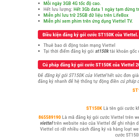
Mỗi ngày 3GB 4G tốc độ cao.
Hết lưu lượng:
Hết 3Gb data 1 ngày tạm dừng t
Miễn phí lưu trữ 25GB dữ liệu trên LifeBox
Miễn phí xem phim trên ứng dụng Viettel TV.
Điều kiện đăng ký gói cước ST150K của Viettel.
Thuê bao di động toàn mạng Viettel
Tại thời điểm đăng ký gói
st150k
tài khoản gốc 
Cú pháp đăng ký gói cước ST150K của Viettel 2
Để
đăng ký gói ST150K của Viettel
hết sức đơn giả
đăng ký nhanh để hệ thống tự động điền
cú pháp đ
ST
ST150K
Là tên gói cước k
865589190
Là mã đăng ký gói cước Viettel trên w
viettel
trên website nào của Viettel để ghi nhận 
Viettel có rất nhiều cách đăng ký và hàng loạt w
cước ST150K