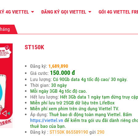
KÝ 4G VIETTEL
ĐĂNG KÝ GỌI VIETTEL
GÓI 4G VIETTEL F
tháng
ST150K
Đăng ký:
1,689,890
150.000
đ
Giá cước:
Lưu lượng:
Có 90Gb data 4g tốc độ cao/ 30 ngày.
Thời gian:
30 ngày
Mỗi ngày 3GB 4g tốc độ cao.
Hết lưu lượng:
Hết 3Gb data 1 ngày tạm dừng truy cậ
Miễn phí lưu trữ 25GB dữ liệu trên LifeBox
Miễn phí xem phim trên ứng dụng Viettel TV.
Áp dụng:
Thuê bao di động toàn mạng Viettel. Bấm
https://viettel.vn
để kiểm tra gói ưu đãi dành riêng ch
thuê bao của bạn.
Đăng ký :
ST150K 865589190
gửi
290