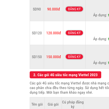
SD90
90.000đ
ĐĂNG KÝ
Áp dụng:
SD120
120.000đ
ĐĂNG KÝ
Áp dụng:
SD150
150.000đ
ĐĂNG KÝ
Áp dụng:
2. Các gói 4G siêu tốc mạng Viettel 2023
Các gói 4G siêu tốc mạng Viettel được nhà mạng c
cao phân chia đều theo từng ngày. Sử dụng hết t
dụng tiếp. Mời bạn tham khảo ngay nhé.
Cú pháp đăng
Tên gói
Giá gói
ký