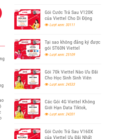
Gói Cước Trả Sau V120K
của Viettel Cho Di Động
Lượt xem: 30111
Tại sao không đăng ký được
gói ST60N Viettel
Lượt xem: 25109
ong
.
Gói 70k Viettel Nào Ưu Đãi
Cho Học Sinh Sinh Viên
2026
ng
Lượt xem: 24533
ao
Các Gói 4G Viettel Không
ộ
Giới Hạn Data Tiktok,
c
Youtube, Facebook 2026
Lượt xem: 24201
o
Gói Cước Trả Sau V160X
của Viettel Ưu Đãi Nhất