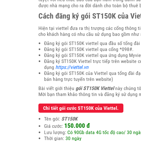
được nhà mạng cho ra đời dành cho toàn bộ thuê 
Cách đăng ký gói ST150K của Viet
Hiện tại viettel đưa ra thị trượng các cổng thông t
cho khách hàng có nhu cầu sử dụng bao gồm như 
Đăng ký gói ST150K viettel qua đầu số tổng đài
Đăng ký gói ST150K viettel qua cổng *098#.
Đăng ký gói ST150K viettel qua ứng dụng Myviet
Đăng ký ST150K Viettel trực tiếp trên website 
dụng
https://viettel.vn
Đăng ký gói ST150K của Viettel qua tổng đài đại
bán hàng trực tuyến trên website)
Bài viết giới thiệu
gói ST150K Viettel
này chúng tô
Mời bạn tham khảo thông tin và đăng ký sử dụng m
Chi tiết gói cước ST150K của Viettel.
Tên gói:
ST150K
150.000
đ
Giá cước:
Lưu lượng:
Có 90Gb data 4G tốc độ cao/ 30 ngà
Thời gian:
30 ngày