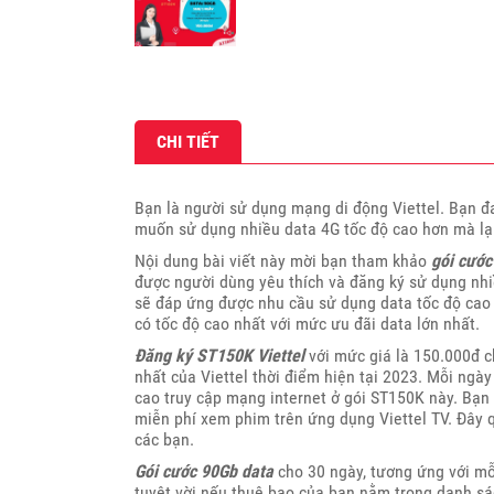
CHI TIẾT
Bạn là người sử dụng mạng di động Viettel. Bạn đ
muốn sử dụng nhiều data 4G tốc độ cao hơn mà lại 
Nội dung bài viết này mời bạn tham khảo
gói cước
được người dùng yêu thích và đăng ký sử dụng nh
sẽ đáp ứng được nhu cầu sử dụng data tốc độ cao c
có tốc độ cao nhất với mức ưu đãi data lớn nhất.
Đăng ký ST150K Viettel
với mức giá là 150.000đ c
nhất của Viettel thời điểm hiện tại 2023. Mỗi ngà
cao truy cập mạng internet ở gói ST150K này. Bạn
miễn phí xem phim trên ứng dụng Viettel TV. Đây 
các bạn.
Gói cước 90Gb data
cho 30 ngày, tương ứng với mỗ
tuyệt vời nếu thuê bao của bạn nằm trong danh s