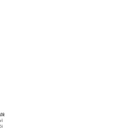
0k
vì
ói