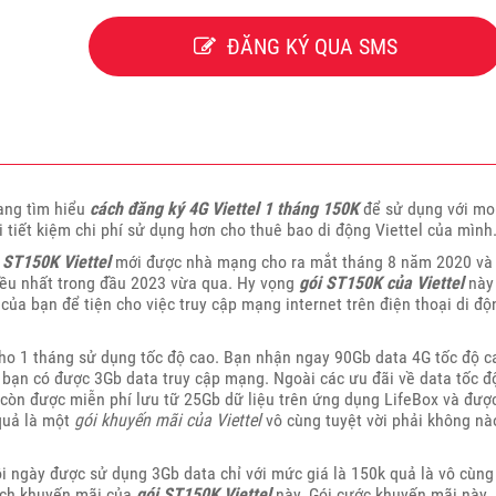
ĐĂNG KÝ QUA SMS
ang tìm hiểu
cách đăng ký 4G Viettel 1 tháng 150K
để sử dụng với m
tiết kiệm chi phí sử dụng hơn cho thuê bao di động Viettel của mình
 ST150K Viettel
mới được nhà mạng cho ra mắt tháng 8 năm 2020 và
iều nhất trong đầu 2023 vừa qua. Hy vọng
gói ST150K của Viettel
này
ủa bạn để tiện cho việc truy cập mạng internet trên điện thoại di độ
ho 1 tháng sử dụng tốc độ cao. Bạn nhận ngay 90Gb data 4G tốc độ c
y bạn có được 3Gb data truy cập mạng. Ngoài các ưu đãi về data tốc đ
 còn được miễn phí lưu tữ 25Gb dữ liệu trên ứng dụng LifeBox và đượ
quả là một
gói khuyến mãi của Viettel
vô cùng tuyệt vời phải không nà
i ngày được sử dụng 3Gb data chỉ với mức giá là 150k quả là vô cùng
ách khuyến mãi của
gói ST150K Viettel
này. Gói cước khuyến mãi này