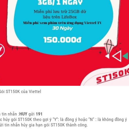
Gói ST150K của Viettel
 tin nhắn :
HUY
gửi
191
ệc hủy gói ST150K theo gợi ý "Y": là đồng ý hoặc "N" : là không đồng ý
gửi tin nhắn hủy gia hạn gói ST150K thành công.