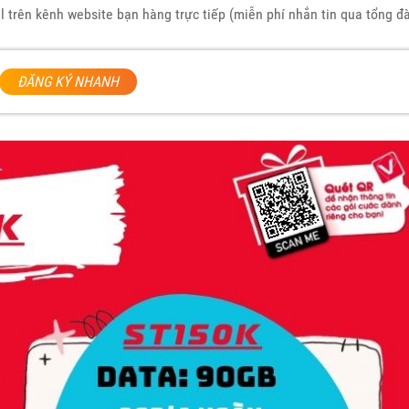
l trên kênh website bạn hàng trực tiếp (miễn phí nhắn tin qua tổng đà
ĐĂNG KÝ NHANH