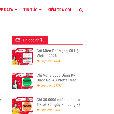
REE DATA
TIN TỨC
KIỂM TRA GÓI
Tin đọc nhiều
Gói Miễn Phí Mạng Xã Hội
Viettel 2026
Lượt xem: 48741
Chỉ Với 3.000đ Đăng Ký
p
Được Gói 4G Viettel Nào
Lượt xem: 38733
o
Chỉ 30.000đ miễn phí data
Tiktok 30 ngày khi đăng ký
T30 Viettel
Lượt xem: 36233