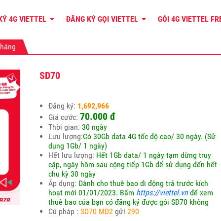
KÝ 4G VIETTEL
ĐĂNG KÝ GỌI VIETTEL
GÓI 4G VIETTEL F
tháng
SD70
Đăng ký:
1,692,966
70.000
đ
Giá cước:
Thời gian:
30 ngày
Lưu lượng:
Có 30Gb data 4G tốc độ cao/ 30 ngày. (Sử
dụng 1Gb/ 1 ngày)
Hết lưu lượng:
Hết 1Gb data/ 1 ngày tạm dừng truy
cập, ngày hôm sau cộng tiếp 1Gb để sử dụng đến hết
chu kỳ 30 ngày
Áp dụng:
Dành cho thuê bao di động trả trước kích
hoạt mới 01/01/2023.
Bấm
https://viettel.vn
để xem
thuê bao của bạn có đăng ký được gói SD70 không
Cú pháp :
SD70 MD2
gửi
290