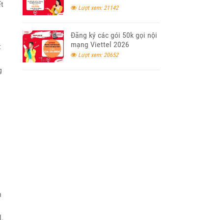
ết
Lượt xem: 21142
Đăng ký các gói 50k gọi nội
mạng Viettel 2026
t
Lượt xem: 20652
g
n
l.