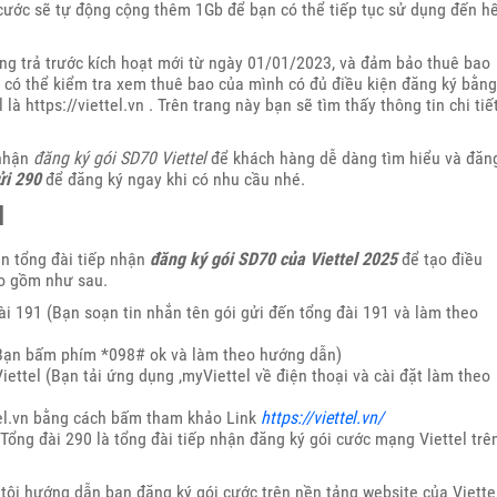
 cước sẽ tự động cộng thêm 1Gb để bạn có thể tiếp tục sử dụng đến h
ng trả trước kích hoạt mới từ ngày 01/01/2023, và đảm bảo thuê bao
n có thể kiểm tra xem thuê bao của mình có đủ điều kiện đăng ký bằng
à https://viettel.vn . Trên trang này bạn sẽ tìm thấy thông tin chi tiế
 nhận
đăng ký gói SD70 Viettel
để khách hàng dễ dàng tìm hiểu và đăn
i 290
để đăng ký ngay khi có nhu cầu nhé.
l
tin tổng đài tiếp nhận
đăng ký gói SD70 của Viettel 2025
để tạo điều
ao gồm như sau.
ài 191 (Bạn soạn tin nhắn tên gói gửi đến tổng đài 191 và làm theo
(Bạn bấm phím *098# ok và làm theo hướng dẫn)
ettel (Bạn tải ứng dụng ,myViettel về điện thoại và cài đặt làm theo
tel.vn bằng cách bấm tham khảo Link
https://viettel.vn/
Tổng đài 290 là tổng đài tiếp nhận đăng ký gói cước mạng Viettel trê
tôi hướng dẫn bạn đăng ký gói cước trên nền tảng website của Viette