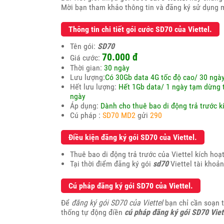
Mời bạn tham khảo thông tin và đăng ký sử dụng m
Thông tin chi tiết gói cước SD70 của Viettel.
Tên gói:
SD70
70.000
đ
Giá cước:
Thời gian:
30 ngày
Lưu lượng:
Có 30Gb data 4G tốc độ cao/ 30 ngày
Hết lưu lượng:
Hết 1Gb data/ 1 ngày tạm dừng t
ngày
Áp dụng:
Dành cho thuê bao di động trả trước 
Cú pháp :
SD70 MD2
gửi
290
Điều kiện đăng ký gói SD70 của Viettel.
Thuê bao di động trả trước của Viettel kích ho
Tại thời điểm đăng ký gói
sd70
Viettel tài khoản
Cú pháp đăng ký gói SD70 của Viettel.
Để
đăng ký gói SD70 của Viettel
bạn chỉ cần soạn 
thống tự động điền
cú pháp đăng ký gói SD70 Viet