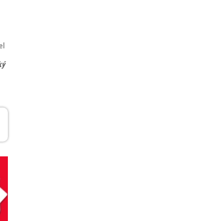
el
ký