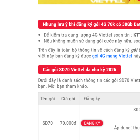
Nhưng lưu ý khi đăng ký gói 4G 70k có 30Gb Da
Để kiểm tra dung lượng 4G Viettel soạn tin :
KT
Nếu không muốn sử dụng gói cước này nữa, soạ
Trên đây là toàn bộ thông tin về cách đăng ký
gói 
viết này bạn đăng ký được
gói 4G mạng Viettel
này
Các gói SD70 Viettel đa chu kỳ 2025
Dưới đây là danh sách thông tin các gói SD70 Viet
bạn. Mời bạn tham khảo.
Tên gói
Giá gói
Đăng ký
30G
SD70
70.000đ
ĐĂNG KÝ
Áp dụng: thu