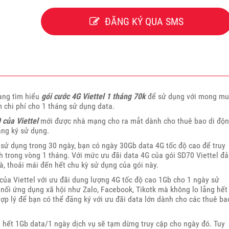
ĐĂNG KÝ QUA SMS
ang tìm hiểu
gói cước 4G Viettel 1 tháng 70k
để sử dụng với mong m
 chi phí cho 1 tháng sử dụng data.
 của Viettel
mới được nhà mạng cho ra mắt dành cho thuê bao di độ
ăng ký sử dụng.
sử dụng trong 30 ngày, bạn có ngày 30Gb data 4G tốc độ cao để truy
h trong vòng 1 tháng. Với mức ưu đãi data 4G của gói SD70 Viettel đ
, thoải mái đến hết chu kỳ sử dụng của gói này.
ủa Viettel với ưu đãi dung lượng 4G tốc độ cao 1Gb cho 1 ngày sử
nối ứng dụng xã hội như Zalo, Facebook, Tikotk mà không lo lắng hết
ợp lý để bạn có thể đăng ký với ưu đãi data lớn dành cho các thuê ba
 hết 1Gb data/1 ngày dịch vụ sẽ tạm dừng truy cập cho ngày đó. Tuy