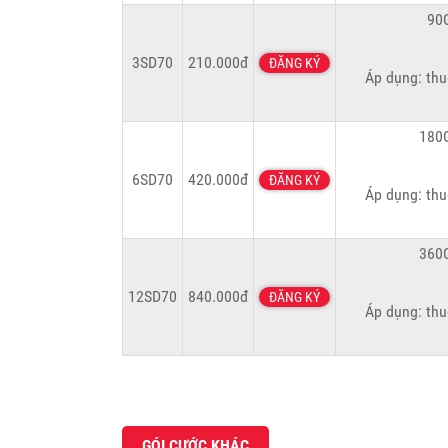
90G
3SD70
210.000đ
ĐĂNG KÝ
Áp dụng: thu
180G
6SD70
420.000đ
ĐĂNG KÝ
Áp dụng: thu
360G
12SD70
840.000đ
ĐĂNG KÝ
Áp dụng: thu
GÓI CƯỚC KHÁC