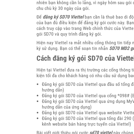
nhiên bạn không cần lo lắng, vì ngày hôm sau gói
chu chù kỳ 30 ngày của gói.
Để
đăng ký SD70 Viettel
bạn cần là thuê bao di độ
của bạn đủ điều kiện để đăng ký gói cước này. Bạ
cách truy cập vào trang Web chính thức của Viettel l
gói SD70 và quy trình đăng ký gói.
Hiện nay Viettel ra mắt nhiều cổng thông tin tiếp
ký sử dụng. Bạn có thể soạn tin nhắn
SD70 MD2 gử
Cách đăng ký gói SD70 của Viette
Hiện tại Viettel đưa ra thị trường các cổng thông 
kiện tối đa cho khách hàng có nhu cầu sử dụng b
Đăng ký gói SD70 của Viettel qua đầu số tổng đ
hướng dẫn)
Đăng ký gói SD70 của Viettel qua cổng *098# 
Đăng ký gói SD70 của Viettel qua ứng dụng MyVi
hướng dẫn của ứng dụng)
Đăng ký gói SD70 của Viettel qua website Viet
Đăng ký gói SD70 của Viettel qua tổng đài 290 (
kênh website bán hàng trực tuyến của Viettel)
Bài viết giới thiệu gói cước
sd70 viettel
này chúng 