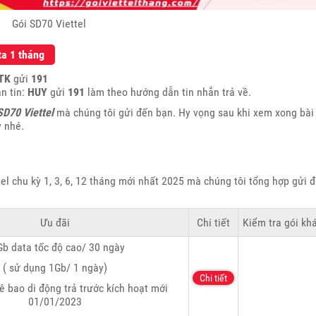
Gói SD70 Viettel
ta 1 tháng
TK
gửi
191
n tin:
HUY
gửi
191
làm theo hướng dẫn tin nhắn trả về.
SD70 Viettel
mà chúng tôi gửi đến bạn. Hy vọng sau khi xem xong bài
 nhé.
tel chu kỳ 1, 3, 6, 12 tháng mới nhất 2025 mà chúng tôi tổng hợp gửi 
Ưu đãi
Chi tiết
Kiểm tra gói kh
b data tốc độ cao/ 30 ngày
( sử dụng 1Gb/ 1 ngày)
Chi tiết
ê bao di động trả trước kích hoạt mới
01/01/2023