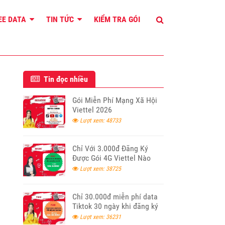
REE DATA
TIN TỨC
KIỂM TRA GÓI
Tin đọc nhiều
Gói Miễn Phí Mạng Xã Hội
Viettel 2026
Lượt xem: 48733
Chỉ Với 3.000đ Đăng Ký
Được Gói 4G Viettel Nào
Lượt xem: 38725
Chỉ 30.000đ miễn phí data
Tiktok 30 ngày khi đăng ký
T30 Viettel
Lượt xem: 36231