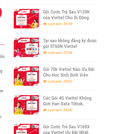
Gói Cước Trả Sau V120K
của Viettel Cho Di Động
Lượt xem: 30109
Tại sao không đăng ký được
gói ST60N Viettel
Lượt xem: 25106
uốn
Gói 70k Viettel Nào Ưu Đãi
ng
Cho Học Sinh Sinh Viên
2026
Lượt xem: 24532
ảm
Các Gói 4G Viettel Không
Giới Hạn Data Tiktok,
Youtube, Facebook 2026
Lượt xem: 24200
o
Gói Cước Trả Sau V160X
của Viettel Ưu Đãi Nhất