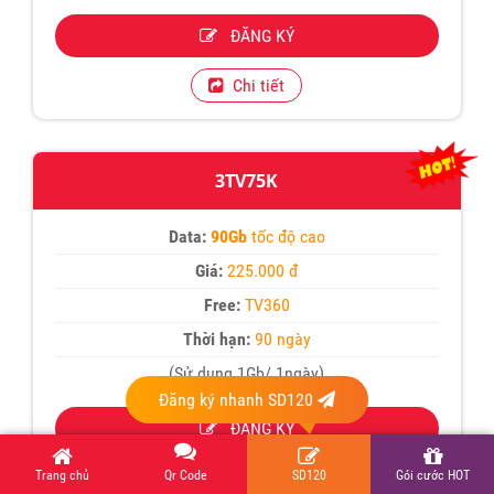
ĐĂNG KÝ
Chi tiết
3TV75K
Data:
90Gb
tốc độ cao
Giá:
225.000 đ
Free:
TV360
Thời hạn:
90 ngày
(Sử dụng 1Gb/ 1ngày)
Đăng ký nhanh SD120
ĐĂNG KÝ
Trang chủ
Qr Code
SD120
Gói cước HOT
Chi tiết