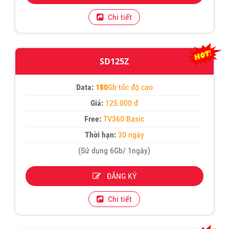
Chi tiết
SD125Z
Data:
180
Gb tốc độ cao
Giá:
125.000 đ
Free:
TV360 Basic
Thời hạn:
30 ngày
(Sử dụng 6Gb/ 1ngày)
ĐĂNG KÝ
Chi tiết