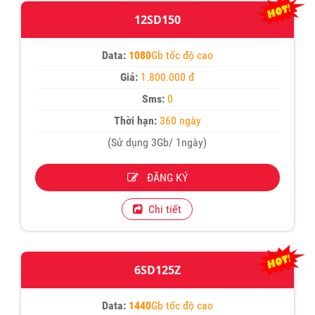
12SD150
Data:
1080
Gb tốc độ cao
Giá:
1.800.000 đ
Sms:
0
Thời hạn:
360 ngày
(Sử dụng 3Gb/ 1ngày)
ĐĂNG KÝ
Chi tiết
6SD125Z
Data:
1440
Gb tốc độ cao