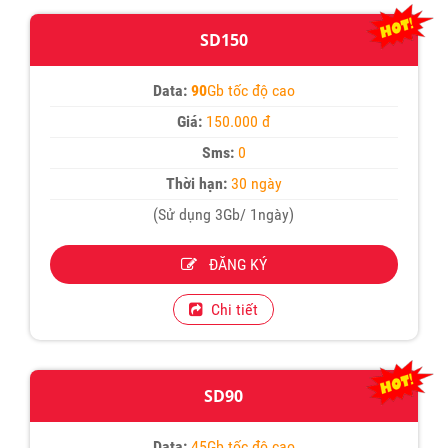
SD150
Data:
90
Gb tốc độ cao
Giá:
150.000 đ
Sms:
0
Thời hạn:
30 ngày
(Sử dụng 3Gb/ 1ngày)
ĐĂNG KÝ
Chi tiết
SD90
Data:
45Gb tốc độ cao