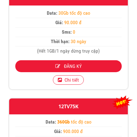
Data:
30Gb tốc độ cao
Giá:
90.000 đ
Sms:
0
Thời hạn:
30 ngày
(Hết 1GB/1 ngày dừng truy cập)
ĐĂNG KÝ
Chi tiết
12TV75K
Data:
360Gb
tốc độ cao
Giá:
900.000 đ