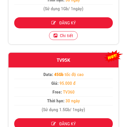
(Sử dụng 1Gb/ 1ngày)
ĐĂNG KÝ
Chi tiết
TV95K
Data:
45Gb
tốc độ cao
Giá:
95.000 đ
Free:
TV360
Thời hạn:
30 ngày
(Sử dụng 1.5Gb/ 1ngày)
ĐĂNG KÝ