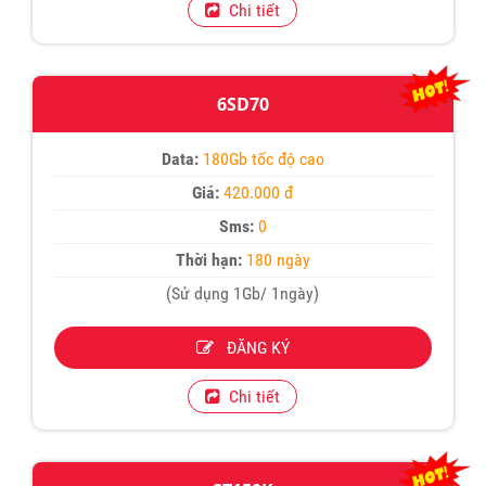
Chi tiết
6SD70
Data:
180Gb tốc độ cao
Giá:
420.000 đ
Sms:
0
Thời hạn:
180 ngày
(Sử dụng 1Gb/ 1ngày)
ĐĂNG KÝ
Chi tiết