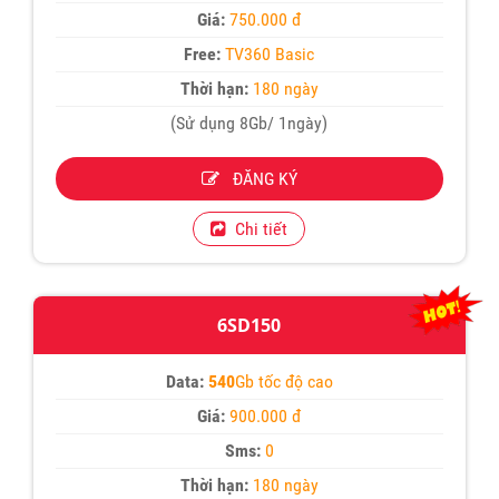
Giá:
750.000 đ
Free:
TV360 Basic
Thời hạn:
180 ngày
(Sử dụng 8Gb/ 1ngày)
ĐĂNG KÝ
Chi tiết
6SD150
Data:
540
Gb tốc độ cao
Giá:
900.000 đ
Sms:
0
Thời hạn:
180 ngày