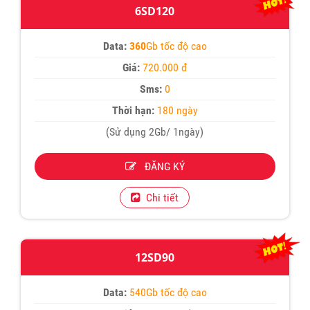
6SD120
Data:
360
Gb tốc độ cao
Giá:
720.000 đ
Sms:
0
Thời hạn:
180 ngày
(Sử dụng 2Gb/ 1ngày)
ĐĂNG KÝ
Chi tiết
12SD90
Data:
540Gb tốc độ cao