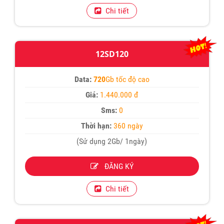
Chi tiết
12SD120
Data:
720
Gb tốc độ cao
Giá:
1.440.000 đ
Sms:
0
Thời hạn:
360 ngày
(Sử dụng 2Gb/ 1ngày)
ĐĂNG KÝ
Chi tiết