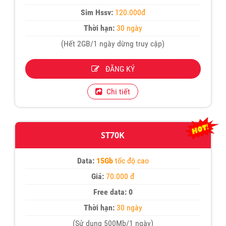
Sim Hssv:
120.000đ
Thời hạn:
30 ngày
(Hết 2GB/1 ngày dừng truy cập)
ĐĂNG KÝ
Chi tiết
ST70K
Data:
15Gb
tốc độ cao
Giá:
70.000 đ
Free data: 0
Thời hạn:
30 ngày
(Sử dụng 500Mb/1 ngày)