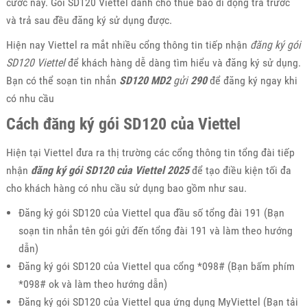
cước này. Gói SD120 Viettel dành cho thuê bao di động trả trước
và trả sau đều đăng ký sử dụng được.
Hiện nay Viettel ra mắt nhiều cổng thông tin tiếp nhận
đăng ký gói
SD120 Viettel
để khách hàng dễ dàng tìm hiểu và đăng ký sử dụng.
Bạn có thể soạn tin nhắn
SD120 MD2
gửi
290
để đăng ký ngay khi
có nhu cầu
Cách đăng ký gói SD120 của Viettel
Hiện tại Viettel đưa ra thị trường các cổng thông tin tổng đài tiếp
nhận
đăng ký gói SD120 của Viettel 2025
để tạo điều kiện tối đa
cho khách hàng có nhu cầu sử dụng bao gồm như sau.
Đăng ký gói SD120 của Viettel qua đầu số tổng đài 191 (Bạn
soạn tin nhắn tên gói gửi đến tổng đài 191 và làm theo hướng
dẫn)
Đăng ký gói SD120 của Viettel qua cổng *098# (Bạn bấm phím
*098# ok và làm theo hướng dẫn)
Đăng ký gói SD120 của Viettel qua ứng dụng MyViettel (Bạn tải