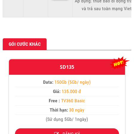
Áp dụng: thuê bao di động trả 
và trả sau toàn mạng Viett
GÓI CƯỚC KHÁC
SD135
Data:
150Gb (5Gb/ ngày)
Giá:
135.000 đ
Free :
TV360 Basic
Thời hạn:
30 ngày
(Sử dụng 5Gb/ 1ngày)