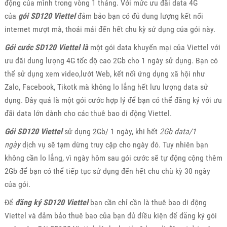
động của mình trong vòng 1 tháng. Với mức ưu đãi data 4G
của
gói SD120 Viettel
đảm bảo bạn có đủ dung lượng kết nối
internet mượt mà, thoải mái đến hết chu kỳ sử dụng của gói này.
Gói cước SD120 Viettel là
một gói data khuyến mại của Viettel với
ưu đãi dung lượng 4G tốc độ cao 2Gb cho 1 ngày sử dụng. Bạn có
thể sử dụng xem video,lướt Web, kết nối ứng dụng xã hội như
Zalo, Facebook, Tikotk mà không lo lắng hết lưu lượng data sử
dụng. Đây quả là một gói cước hợp lý để bạn có thể đăng ký với ưu
đãi data lớn dành cho các thuê bao di động Viettel.
Gói SD120 Viettel
sử dụng 2Gb/ 1 ngày, khi hết
2Gb data/1
ngày
dịch vụ sẽ tạm dừng truy cập cho ngày đó. Tuy nhiên bạn
không cần lo lắng, vì ngày hôm sau gói cước sẽ tự động cộng thêm
2Gb để bạn có thể tiếp tục sử dụng đến hết chu chù kỳ 30 ngày
của gói.
Để
đăng ký SD120 Viettel
bạn cần chỉ cần là thuê bao di động
Viettel và đảm bảo thuê bao của bạn đủ điều kiện để đăng ký gói