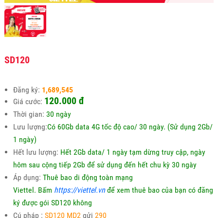
SD120
Đăng ký:
1,689,545
120.000
đ
Giá cước:
Thời gian:
30 ngày
Lưu lượng:
Có 60Gb data 4G tốc độ cao/ 30 ngày. (Sử dụng 2Gb/
1 ngày)
Hết lưu lượng:
Hết 2Gb data/ 1 ngày tạm dừng truy cập, ngày
hôm sau cộng tiếp 2Gb để sử dụng đến hết chu kỳ 30 ngày
Áp dụng:
Thuê bao di động toàn mạng
Viettel.
Bấm
https://viettel.vn
để xem thuê bao của bạn có đăng
ký được gói SD120 không
Cú pháp :
SD120 MD2
gửi
290