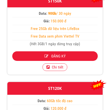
ST150K
Data:
90Gb
/ 30 ngày
Giá:
150.000 đ
Free 25Gb dữ liệu trên LifeBox
Free Data xem phim Viettel TV
(Hết 3GB/1 ngày dừng truy cập)
ĐĂNG KÝ
Chi tiết
ST120K
Data:
60Gb tốc độ cao
Giá:
120.000 đ