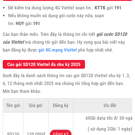
Để kiểm tra dung lượng 4G Viettel soạn tin :
KTTK
gửi
191
Nếu không muốn sử dụng gói cước này nữa, soạn
tin:
HUY
gửi
191
Các bạn thân mến. Trên đây là thông tin chi tiết
gói cước SD120
của Viettel
mà chúng tôi gửi đến bạn. Hy vọng qua bài viết này
bạn đăng ký được
gói 4G mạng Viettel
phù hợp nhất nhé.
Các gói SD120 Viettel đa chu kỳ 2025
Dưới đây là danh sách thông tin các gói SD120 Viettel chu kỳ 1, 3,
6, 12 tháng mới nhất 2025 mà chúng tôi tổng hợp gửi đến bạn.
Mời bạn tham khảo.
Tên gói
Giá gói
Đăng ký
Ưu đãi
60Gb data tốc đ/ 30 ngày
( sử dụng 2Gb/ 1 ngày)
SD120
120.000đ
ĐĂNG KÝ