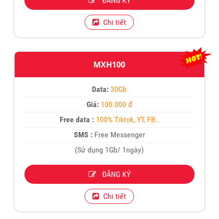
ĐĂNG KÝ
Chi tiết
MXH100
Data:
30Gb
Giá:
100.000 đ
Free data :
100% Tiktok, YT, FB..
SMS :
Free Messenger
(Sử dụng 1Gb/ 1ngày)
ĐĂNG KÝ
Chi tiết