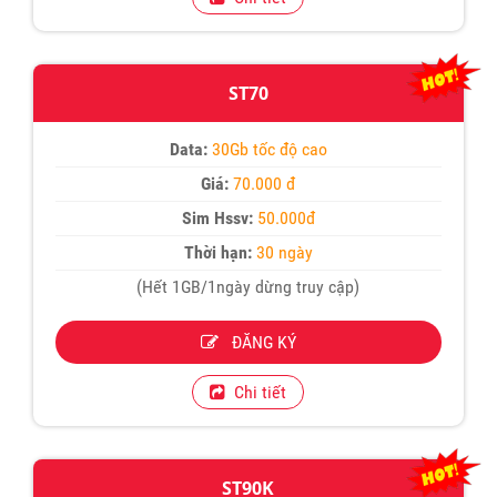
ST70
Data:
30Gb tốc độ cao
Giá:
70.000 đ
Sim Hssv:
50.000đ
Thời hạn:
30 ngày
(Hết 1GB/1ngày dừng truy cập)
ĐĂNG KÝ
Chi tiết
ST90K