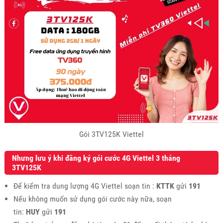
Gói 3TV125K Viettel
Nhưng lưu ý khi đăng ký gói cước 4G Viettel 3 tháng
3TV125K
Để kiểm tra dung lượng 4G Viettel soạn tin :
KTTK
gửi
191
Nếu không muốn sử dụng gói cước này nữa, soạn
tin:
HUY
gửi
191