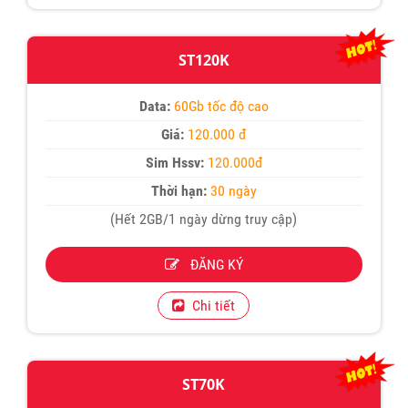
ST120K
Data:
60Gb tốc độ cao
Giá:
120.000 đ
Sim Hssv:
120.000đ
Thời hạn:
30 ngày
(Hết 2GB/1 ngày dừng truy cập)
ĐĂNG KÝ
Chi tiết
ST70K