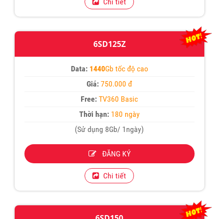
Chi tiết
6SD125Z
Data:
1440
Gb tốc độ cao
Giá:
750.000 đ
Free:
TV360 Basic
Thời hạn:
180 ngày
(Sử dụng 8Gb/ 1ngày)
ĐĂNG KÝ
Chi tiết
6SD150