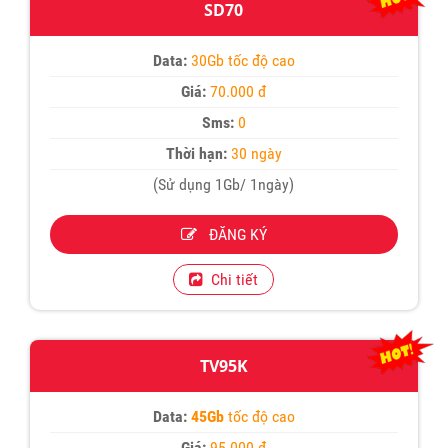
SD70
Data:
30Gb tốc độ cao
Giá:
70.000 đ
Sms:
0
Thời hạn:
30 ngày
(Sử dụng 1Gb/ 1ngày)
ĐĂNG KÝ
Chi tiết
TV95K
Data:
45Gb
tốc độ cao
Giá:
95.000 đ