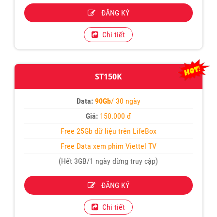
ĐĂNG KÝ
Chi tiết
ST150K
Data:
90Gb
/ 30 ngày
Giá:
150.000 đ
Free 25Gb dữ liệu trên LifeBox
Free Data xem phim Viettel TV
(Hết 3GB/1 ngày dừng truy cập)
ĐĂNG KÝ
Chi tiết