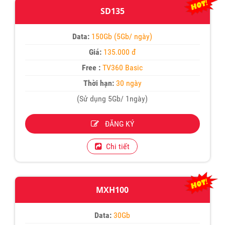
SD135
Data:
150Gb (5Gb/ ngày)
Giá:
135.000 đ
Free :
TV360 Basic
Thời hạn:
30 ngày
(Sử dụng 5Gb/ 1ngày)
ĐĂNG KÝ
Chi tiết
MXH100
Data:
30Gb