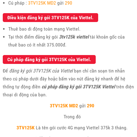
Cú pháp :
3TV125K MD2
gửi
290
Điều kiện đăng ký gói 3TV125K của Viettel.
Thuê bao di động toàn mạng Viettel.
Tại thời điểm đăng ký gói
3tv125k viettel
tài khoản gốc của
thuê bao có ít nhất 375.000đ.
Cú pháp đăng ký gói 3TV125K của Viettel.
Để
đăng ký gói 3TV125K của Viettel
bạn chỉ cần soạn tin nhắn
theo cú pháp dưới đây hoặc bấm vào nút đăng ký nhanh để hệ
thống tự động điền
cú pháp đăng ký gói 3TV125K Viettel
trên điện
thoại di động của bạn.
3TV125K MD2
gửi
290
Trong đó
3TV125K
Là tên gói cước 4G mạng Viettel 375k 3 tháng.