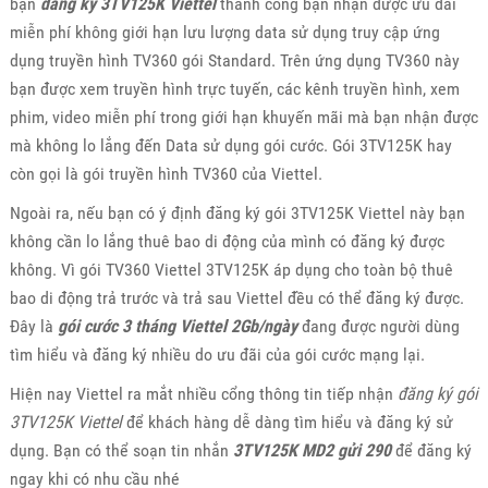
bạn
đăng ký 3TV125K Viettel
thành công bạn nhận được ưu đãi
miễn phí không giới hạn lưu lượng data sử dụng truy cập ứng
dụng truyền hình TV360 gói Standard. Trên ứng dụng TV360 này
bạn được xem truyền hình trực tuyến, các kênh truyền hình, xem
phim, video miễn phí trong giới hạn khuyến mãi mà bạn nhận được
mà không lo lắng đến Data sử dụng gói cước. Gói 3TV125K hay
còn gọi là gói truyền hình TV360 của Viettel.
Ngoài ra, nếu bạn có ý định đăng ký gói 3TV125K Viettel này bạn
không cần lo lắng thuê bao di động của mình có đăng ký được
không. Vì gói TV360 Viettel 3TV125K áp dụng cho toàn bộ thuê
bao di động trả trước và trả sau Viettel đều có thể đăng ký được.
Đây là
gói cước 3 tháng Viettel 2Gb/ngày
đang được người dùng
tìm hiểu và đăng ký nhiều do ưu đãi của gói cước mạng lại.
Hiện nay Viettel ra mắt nhiều cổng thông tin tiếp nhận
đăng ký gói
3TV125K Viettel
để khách hàng dễ dàng tìm hiểu và đăng ký sử
dụng. Bạn có thể soạn tin nhắn
3TV125K MD2 gửi 290
để đăng ký
ngay khi có nhu cầu nhé