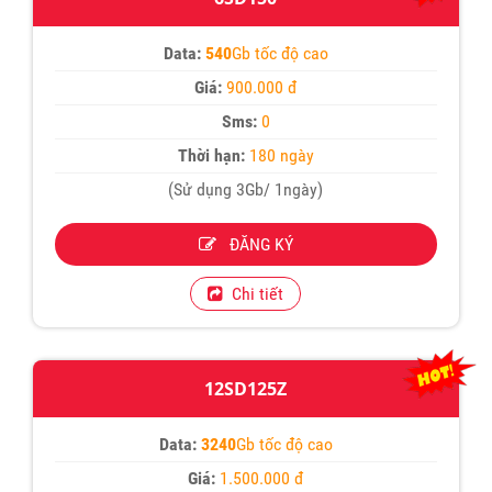
Data:
540
Gb tốc độ cao
Giá:
900.000 đ
Sms:
0
Thời hạn:
180 ngày
(Sử dụng 3Gb/ 1ngày)
ĐĂNG KÝ
Chi tiết
12SD125Z
Data:
3240
Gb tốc độ cao
Giá:
1.500.000 đ