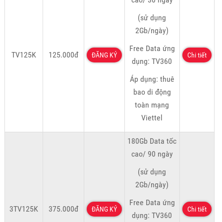
(sử dụng
2Gb/ngày)
Free Data ứng
TV125K
125.000đ
ĐĂNG KÝ
Chi tiết
dụng: TV360
Áp dụng: thuê
bao di động
toàn mạng
Viettel
180Gb Data tốc
cao/ 90 ngày
(sử dụng
2Gb/ngày)
Free Data ứng
3TV125K
375.000đ
ĐĂNG KÝ
Chi tiết
dụng: TV360