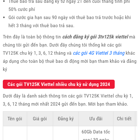
Thuê bao trả sau đăng ký từ ngày 21 đến cuối tháng tính phí
50% cước phí
Gói cước gia hạn sau 90 ngày với thuê bao trả trước hoặc khi
hết 3 tháng với thuê bao trả sau.
Trên đây là toàn bộ thông tin
cách đăng ký gói 3tv125k viettel
mà
chúng tôi gửi đến bạn. Dưới đây chúng tôi thống kê các gói
TV125K chu kỳ 1, 3, 6, 12 tháng và
các gói 4G Viettel 3 tháng
khác
áp dụng cho toàn bộ thuê bao di động mời bạn tham khảo và đăng
ký
Các gói TV125K Viettel nhiều chu kỳ sử dụng 2024
Dưới đây là danh sách thông tin các gói TV125K Viettel chu kỳ 1,
3, 6, 12 tháng mới nhất 2024 gửi đến bạn. Mời bạn tham khảo.
Tên gói
Giá gói
Đăng ký
Ưu đãi
Chi tiết
K
60Gb Data tốc
cao/ 30 ngày