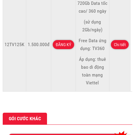
720Gb Data tốc
cao/ 360 ngày
(sử dụng
2Gb/ngày)
Free Data ứng
12TV125K
1.500.000đ
ĐĂNG KÝ
Chi tiết
dụng: TV360
Áp dụng: thuê
bao di động
toàn mạng
Viettel
GÓI CƯỚC KHÁC