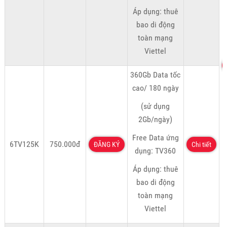
Áp dụng: thuê
bao di động
toàn mạng
Viettel
360Gb Data tốc
cao/ 180 ngày
(sử dụng
2Gb/ngày)
Free Data ứng
6TV125K
750.000đ
ĐĂNG KÝ
Chi tiết
dụng: TV360
Áp dụng: thuê
bao di động
toàn mạng
Viettel