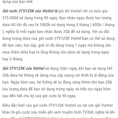
dụng của bạn nhé.
Gói cước 3TV125K của Viettel là
gói 4G Viettel chỉ có mức giá
375.000đ sử dụng trong 90 ngày. Bạn nhận ngay được lưu lượng
data 4G tốc độ cao là 180Gb sử dụng trong 3 tháng ( 60Gb / tháng
), nghĩa là mỗi ngày bạn nhận được 2Gb để sử dụng. Với ưu đãi
dung lượng data của
gói cước 3TV125K Viettel
bạn có thể sử dụng
để làm việc, học tập, giải trí đủ dùng trong 1 ngày mà không cần
mua thêm data hay lo lắng không còn data sử dụng trong ngày
hay 3 tháng
Gói 3TV125K của Viettel
sử dụng 2Gb/ ngày, khi bạn sử dụng hết
2Gb data hệ thống sẽ dừng truy cập mạng với thiết bị di động của
bạn. Ngày hôm sau, hệ thống sẽ tự động cộng thêm cho bạn 2Gb
lưu lượng data để bạn sử dụng trong ngày và tiếp tục ngày hôm
sau đến hết chu kỳ của gói cước là 90 ngày.
Điều đặc biệt của gói cước 3TV125K Viettel so với các gói Viettel
khác là gói cước này miễn phí xem truyền hình TV360, nghĩa là khi