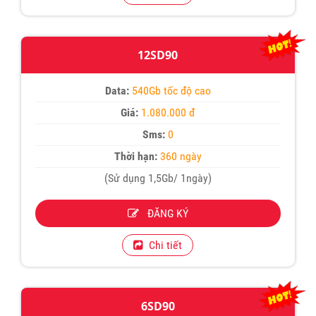
12SD90
Data:
540Gb tốc độ cao
Giá:
1.080.000 đ
Sms:
0
Thời hạn:
360 ngày
(Sử dụng 1,5Gb/ 1ngày)
ĐĂNG KÝ
Chi tiết
6SD90