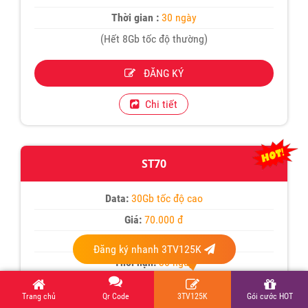
Thời gian :
30 ngày
(Hết 8Gb tốc độ thường)
ĐĂNG KÝ
Chi tiết
ST70
Data:
30Gb tốc độ cao
Giá:
70.000 đ
Sim Hssv:
50.000đ
Đăng ký nhanh 3TV125K
Thời hạn:
30 ngày
(Hết 1GB/1ngày dừng truy cập)
Trang chủ
Qr Code
3TV125K
Gói cước HOT