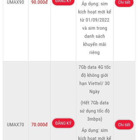
ĐĂNG KÝ
UMAX90
90.000đ
Chi tiết
Áp dụng: sim
kích hoạt mới kể
từ 01/09/2022
và sim trong
danh sách
khuyến mãi
riêng
7Gb data 4G tốc
độ không giới
hạn Viettel/ 30
Ngày
(Hết 7Gb data
sử dụng tốc độ
3mbps)
ĐĂNG KÝ
UMAX70
70.000đ
Chi tiết
Áp dụng: sim
kích hoạt mới kể