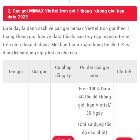
2. Các gói MIMAX Viettel tron gói 1 tháng không giới hạn
data 2023
Dưới đây là danh sách về các gói mimax Viettel trọn gói theo 1
tháng không giới hạn về data tốc độ cao truy cập mạng internet
trên điện thoại di động. Mời bạn tham khảo thông tin chi tiết và
đăng ký sử dụng ngay khi có nhu cầu.
Cú pháp
Ưu đãi của gói
Tên gói
Giá gói
Chi tiết
K
đăng ký
cước
Free 100% Data
4G tốc độ không
giới hạn Viettel/
30 Ngày
(Chỉ sử dụng tốc
độ cao nhất)