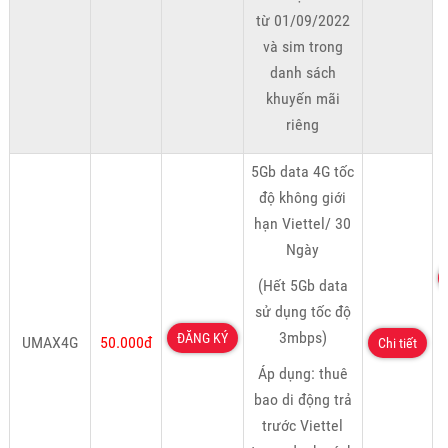
từ 01/09/2022
và sim trong
danh sách
khuyến mãi
riêng
5Gb data 4G tốc
độ không giới
hạn Viettel/ 30
Ngày
(Hết 5Gb data
sử dụng tốc độ
3mbps)
ĐĂNG KÝ
UMAX4G
50.000đ
Chi tiết
Áp dụng: thuê
bao di động trả
trước Viettel