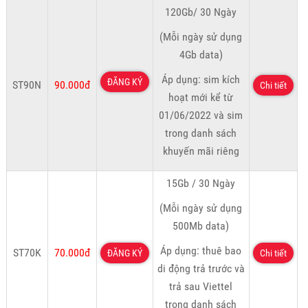
120Gb/ 30 Ngày
(Mỗi ngày sử dụng
4Gb data)
Áp dụng: sim kích
ĐĂNG KÝ
ST90N
90.000đ
Chi tiết
hoạt mới kể từ
01/06/2022 và sim
trong danh sách
khuyến mãi riêng
15Gb / 30 Ngày
(Mỗi ngày sử dụng
500Mb data)
Áp dụng: thuê bao
ST70K
70.000đ
ĐĂNG KÝ
Chi tiết
di động trả trước và
trả sau Viettel
trong danh sách