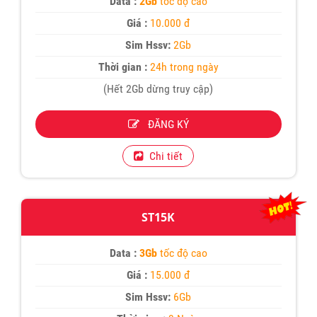
Data :
2Gb
tốc độ cao
Giá :
10.000 đ
Sim Hssv:
2Gb
Thời gian :
24h trong ngày
(Hết 2Gb dừng truy cập)
ĐĂNG KÝ
Chi tiết
ST15K
Data :
3Gb
tốc độ cao
Giá :
15.000 đ
Sim Hssv:
6Gb