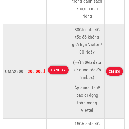
trong danh sách
khuyến mãi
riêng
30Gb data 4G
tốc độ không
giới hạn Viettel/
30 Ngày
(Hết 30Gb data
sử dụng tốc độ
ĐĂNG KÝ
UMAX300
300.000đ
Chi tiết
3mbps)
Áp dụng: thuê
bao di động
toàn mạng
Viettel
15Gb data 4G