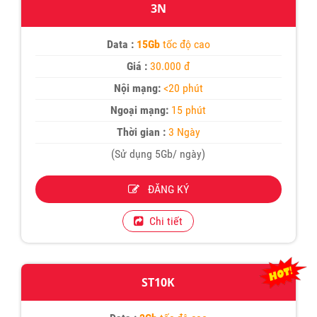
3N
Data :
15Gb
tốc độ cao
Giá :
30.000 đ
Nội mạng:
<20 phút
Ngoại mạng:
15 phút
Thời gian :
3 Ngày
(Sử dụng 5Gb/ ngày)
ĐĂNG KÝ
Chi tiết
ST10K