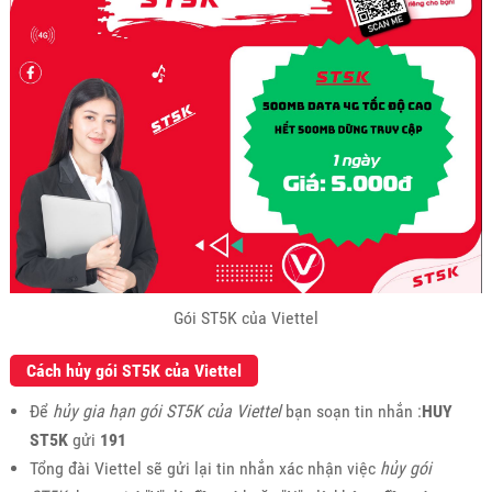
Gói ST5K của Viettel
Cách hủy gói ST5K của Viettel
Để
hủy gia hạn gói ST5K của Viettel
bạn soạn tin nhắn :
HUY
ST5K
gửi
191
Tổng đài Viettel sẽ gửi lại tin nhắn xác nhận việc
hủy gói