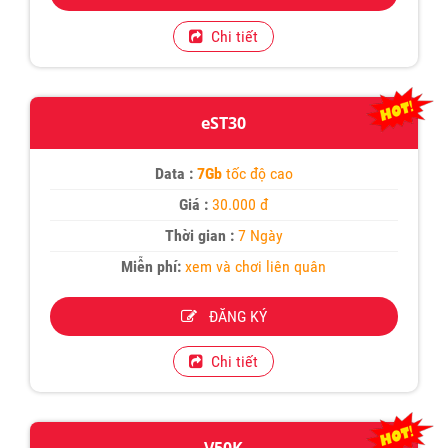
Chi tiết
eST30
Data :
7Gb
tốc độ cao
Giá :
30.000 đ
Thời gian :
7 Ngày
Miễn phí:
xem và chơi liên quân
ĐĂNG KÝ
Chi tiết