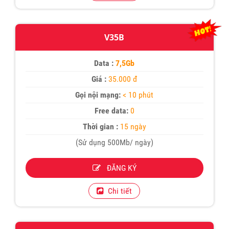
V35B
Data :
7,5Gb
Giá :
35.000 đ
Gọi nội mạng:
< 10 phút
Free data:
0
Thời gian :
15 ngày
(Sử dụng 500Mb/ ngày)
ĐĂNG KÝ
Chi tiết