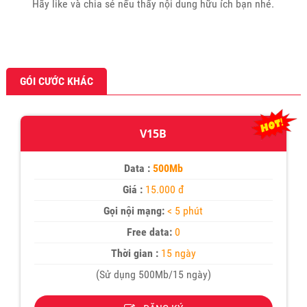
Hãy like và chia sẻ nếu thấy nội dung hữu ích bạn nhé.
GÓI CƯỚC KHÁC
V15B
Data :
500Mb
Giá :
15.000 đ
Gọi nội mạng:
< 5 phút
Free data:
0
Thời gian :
15 ngày
(Sử dụng 500Mb/15 ngày)