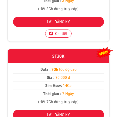
Thời gian :
3 Ngày
(Hết 3Gb dừng truy cập)
ĐĂNG KÝ
Chi tiết
ST30K
Data :
7Gb
tốc độ cao
Giá :
30.000 đ
Sim Hssv:
14Gb
Thời gian :
7 Ngày
(Hết 7Gb dừng truy cập)
ĐĂNG KÝ