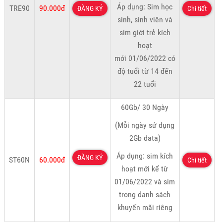
Áp dụng: Sim học
TRE90
90.000đ
ĐĂNG KÝ
Chi tiết
sinh, sinh viên và
sim giới trẻ kích
hoạt
mới 01/06/2022 có
độ tuổi từ 14 đến
22 tuổi
60Gb/ 30 Ngày
(Mỗi ngày sử dụng
2Gb data)
Áp dụng: sim kích
ĐĂNG KÝ
ST60N
60.000đ
Chi tiết
hoạt mới kể từ
01/06/2022 và sim
trong danh sách
khuyến mãi riêng