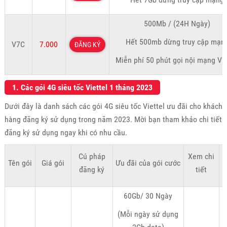
500Mb / (24H Ngày)
Hết 500mb dừng truy cập mạn
V7C
7.000
ĐĂNG KÝ
Miễn phí 50 phút gọi nội mạng Vie
1. Các gói 4G siêu tốc Viettel 1 tháng 2023
Dưới đây là danh sách các gói 4G siêu tốc Viettel ưu đãi cho khách
hàng đăng ký sử dụng trong năm 2023. Mời bạn tham khảo chi tiết
đăng ký sử dụng ngay khi có nhu cầu.
Cú pháp
Xem chi
Tên gói
Giá gói
Ưu đãi của gói cước
K
đăng ký
tiết
60Gb/ 30 Ngày
(Mỗi ngày sử dụng