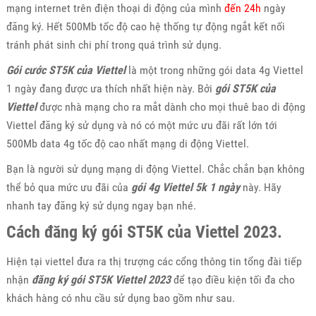
mạng internet trên điện thoại di động của mình
đến 24h
ngày
đăng ký. Hết 500Mb tốc độ cao hệ thống tự động ngắt kết nối
tránh phát sinh chi phí trong quá trình sử dụng.
Gói cước ST5K của Viettel
là một trong những gói data 4g Viettel
1 ngày đang được ưa thích nhất hiện này. Bởi
gói ST5K của
Viettel
được nhà mạng cho ra mắt dành cho mọi thuê bao di động
Viettel đăng ký sử dụng và nó có một mức ưu đãi rất lớn tới
500Mb data 4g tốc độ cao nhất mạng di động Viettel.
Bạn là người sử dụng mạng di động Viettel. Chắc chắn bạn không
thể bỏ qua mức ưu đãi của
gói 4g Viettel 5k 1 ngày
này. Hãy
nhanh tay đăng ký sử dụng ngay bạn nhé.
Cách đăng ký gói ST5K của Viettel 2023.
Hiện tại viettel đưa ra thị trượng các cổng thông tin tổng đài tiếp
nhận
đăng ký gói ST5K Viettel 2023
để tạo điều kiện tối đa cho
khách hàng có nhu cầu sử dụng bao gồm như sau.