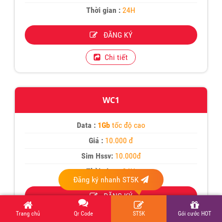
Thời gian :
24H
ĐĂNG KÝ
Chi tiết
WC1
Data :
1Gb
tốc độ cao
Giá :
10.000 đ
Sim Hssv:
10.000đ
Thời gian :
24H
Đăng ký nhanh ST5K
ĐĂNG KÝ
Trang chủ
Qr Code
ST5K
Gói cước HOT
Chi tiết