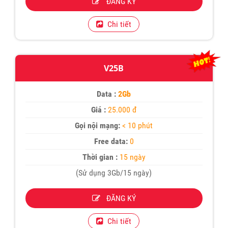
ĐĂNG KÝ
Chi tiết
V25B
Data :
2Gb
Giá :
25.000 đ
Gọi nội mạng:
< 10 phút
Free data:
0
Thời gian :
15 ngày
(Sử dụng 3Gb/15 ngày)
ĐĂNG KÝ
Chi tiết