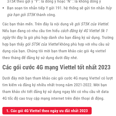
ST5K
theo gợi ý "Y": là đồng ý hoặc "N" : là không đồng ý
Bạn soạn tin nhắn tiếp Y gửi 191. hệ thống sẽ gửi tin nhắn
hủy
gia hạn gói ST5K
thành công.
Các bạn thân mến. Trên đây là nội dung về
gói ST5K của Viettel
.
Nếu bạn đang có nhu cầu tìm hiểu
cách đăng ký 4G Viettel 5k 1
ngày
thì đây là gói phù hợp dành cho bạn đăng ký sử dụng. Trường
hợp bạn thấy
gói ST5K của Viettel
không phù hợp với nhu cầu sử
dụng của bạn. Chúng tôi mời bạn tham khảo các gói 4g viettel
theo tháng để đăng ký sử dụng dưới đây nhé.
Các gói cước 4G mạng Viettel tốt nhất 2023
Dưới đây mời bạn tham khảo các gói cước 4G mạng Viettel có lượt
tìm kiếm và đăng ký nhiều nhất trong năm 2021-2022. Mời bạn
tham khảo chi tiết đăng ký sử dụng ngay khi có nhu cầu về data
4G tốc độ cao truy cập mạng internet trên điện thoại di động.
1. Các gói 4G Viettel theo ngày ưu đãi nhất 2023