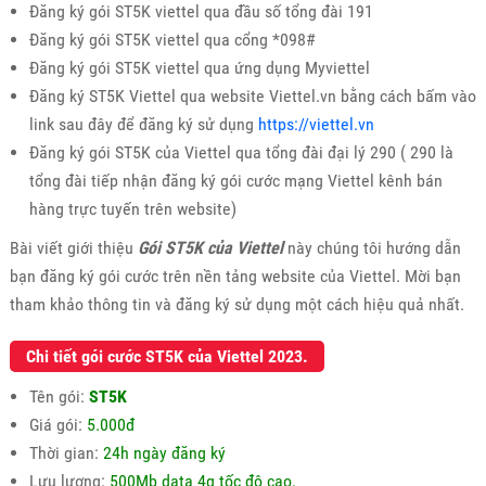
Đăng ký gói ST5K viettel qua đầu số tổng đài 191
Đăng ký gói ST5K viettel qua cổng *098#
Đăng ký gói ST5K viettel qua ứng dụng Myviettel
Đăng ký ST5K Viettel qua website Viettel.vn bằng cách bấm vào
link sau đây để đăng ký sử dụng
https://viettel.vn
Đăng ký gói ST5K của Viettel qua tổng đài đại lý 290 ( 290 là
tổng đài tiếp nhận đăng ký gói cước mạng Viettel kênh bán
hàng trực tuyến trên website)
Bài viết giới thiệu
Gói ST5K của Viettel
này chúng tôi hướng dẫn
bạn đăng ký gói cước trên nền tảng website của Viettel. Mời bạn
tham khảo thông tin và đăng ký sử dụng một cách hiệu quả nhất.
Chi tiết gói cước ST5K của Viettel 2023.
Tên gói:
ST5K
Giá gói:
5.000đ
Thời gian:
24h ngày đăng ký
Lưu lượng:
500Mb data 4g tốc độ cao.