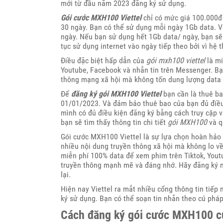
mới từ đầu năm 2023 đăng ký sử dụng.
Gói cước MXH100 Viettel
chỉ có mức giá 100.000đ 
30 ngày. Bạn có thể sử dụng mỗi ngày 1Gb data. V
ngày. Nếu bạn sử dụng hết 1Gb data/ ngày, bạn sẽ 
tục sử dụng internet vào ngày tiếp theo bởi vì hệ
Điều đặc biệt hấp dẫn của
gói mxh100 viettel
là mi
Youtube, Facebook và nhắn tin trên Messenger. Bạn
thông mạng xã hội mà không tốn dung lượng data t
Để
đăng ký gói MXH100 Viettel
bạn cần là thuê ba
01/01/2023. Và đảm bảo thuê bao của bạn đủ điều 
mình có đủ điều kiện đăng ký bằng cách truy cập v
bạn sẽ tìm thấy thông tin chi tiết
gói MXH100
và q
Gói cước MXH100 Viettel là sự lựa chọn hoàn hảo
nhiều nội dung truyền thông xã hội mà không lo về
miễn phí 100% data để xem phim trên Tiktok, Yout
truyền thông mạnh mẽ và đáng nhớ. Hãy đăng ký 
lại.
Hiện nay Viettel ra mắt nhiều cổng thông tin tiếp
ký sử dụng. Bạn có thể soạn tin nhắn theo cú phá
Cách đăng ký gói cước MXH100 củ