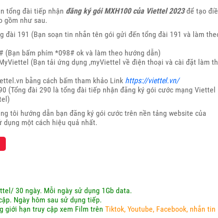
tin tổng đài tiếp nhận
đăng ký gói MXH100 của Viettel 2023
để tạo đi
ao gồm như sau.
 đài 191 (Bạn soạn tin nhắn tên gói gửi đến tổng đài 191 và làm the
8# (Bạn bấm phím *098# ok và làm theo hướng dẫn)
Viettel (Bạn tải ứng dụng ,myViettel về điện thoại và cài đặt làm t
iettel.vn bằng cách bấm tham khảo Link
https://viettel.vn/
0 (Tổng đài 290 là tổng đài tiếp nhận đăng ký gói cước mạng Viettel
tel)
ng tôi hướng dẫn bạn đăng ký gói cước trên nền tảng website của
sử dụng một cách hiệu quả nhất.
ttel/ 30 ngày. Mỗi ngày sử dụng 1Gb data.
cập. Ngày hôm sau sử dụng tiếp.
g giới hạn truy cập xem Film trên
Tiktok, Youtube, Facebook, nhắn tin