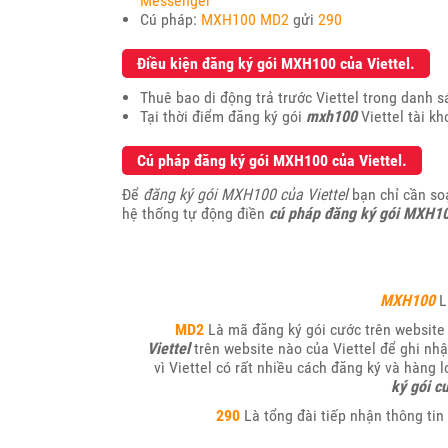
Messenger
Cú pháp:
MXH100 MD2
gửi
290
Điều kiện đăng ký gói MXH100 của Viettel.
Thuê bao di động trả trước Viettel trong danh 
Tại thời điểm đăng ký gói
mxh100
Viettel tài k
Cú pháp đăng ký gói MXH100 của Viettel.
Để
đăng ký gói MXH100 của Viettel
bạn chỉ cần so
hệ thống tự động điền
cú pháp đăng ký gói MXH10
MXH100
L
MD2
Là mã đăng ký gói cước trên website 
Viettel
trên website nào của Viettel để ghi nh
vì Viettel có rất nhiều cách đăng ký và hàng 
ký gói c
290
Là tổng đài tiếp nhận thông tin 