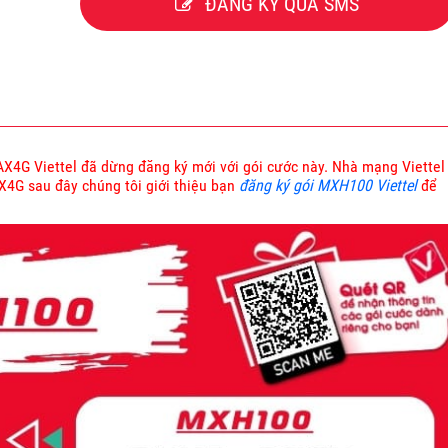
ĐĂNG KÝ QUA SMS
X4G Viettel đã dừng đăng ký mới với gói cước này. Nhà mạng Viettel
X4G sau đây chúng tôi giới thiệu bạn
đăng ký gói MXH100 Viettel
để