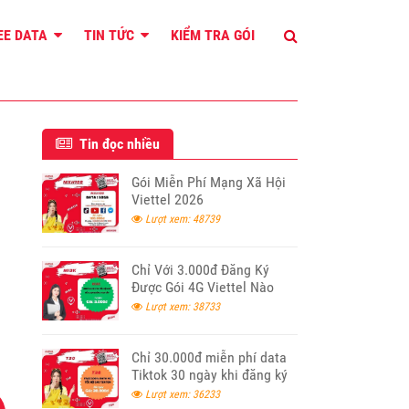
REE DATA
TIN TỨC
KIỂM TRA GÓI
Tin đọc nhiều
Gói Miễn Phí Mạng Xã Hội
Viettel 2026
Lượt xem: 48739
Chỉ Với 3.000đ Đăng Ký
Được Gói 4G Viettel Nào
Lượt xem: 38733
Chỉ 30.000đ miễn phí data
Tiktok 30 ngày khi đăng ký
T30 Viettel
Lượt xem: 36233