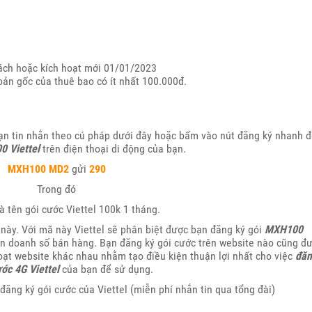
sách hoặc kích hoạt mới 01/01/2023
hoản gốc của thuê bao có ít nhất 100.000đ.
ạn tin nhắn theo cú pháp dưới đây hoặc bấm vào nút đăng ký nhanh 
0 Viettel
trên điện thoại di động của bạn.
MXH100 MD2
gửi
290
Trong đó
à tên gói cước Viettel 100k 1 tháng.
này. Với mã này Viettel sẽ phân biệt được bạn đăng ký gói
MXH100
ận doanh số bán hàng. Bạn đăng ký gói cước trên website nào cũng đ
loạt website khác nhau nhằm tạo điều kiện thuận lợi nhất cho việc
đăn
ước 4G Viettel
của bạn để sử dụng.
đăng ký gói cước của Viettel (miễn phí nhắn tin qua tổng đài)