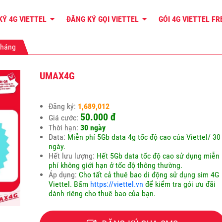
KÝ 4G VIETTEL
ĐĂNG KÝ GỌI VIETTEL
GÓI 4G VIETTEL F
tháng
UMAX4G
Đăng ký:
1,689,012
50.000 đ
Giá cước:
Thời hạn:
30 ngày
Data:
Miễn phí 5Gb data 4g tốc độ cao của Viettel/ 30
ngày.
Hết lưu lượng:
Hết 5Gb data tốc độ cao sử dụng miễn
phí không giới hạn ở tốc độ thông thường.
Áp dụng:
Cho tất cả thuê bao di động sử dụng sim 4G
Viettel. Bấm
https://viettel.vn
để kiểm tra gói ưu đãi
dành riêng cho thuê bao của bạn.