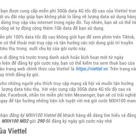
bạn được cung cấp miễn phí 30Gb data 4G tốc độ cao của Viettel tro
ới ưu đãi này giúp bạn không phải lo lắng về lượng data sử dụng hàn
dừng truy cập vào internet trong ngày đó. Tuy nhiên, bạn sẽ có thể ti
 thống sẽ tự động cộng thêm 1Gb data để bạn sử dụng.
ễn phí 100% data tốc độ cao không giới hạn để xem phim trên Tiktok,
 có thể thoải mái truy cập và tận hưởng các nội dung giải trí truyền
iêu thụ trong suốt chu kỳ của gói cước này.
o di động trả trước trong danh sách hoặc kích hoạt mới từ ngày
kiện để đăng ký gói cước này, bạn có thể kiểm tra xem thuê bao của
ào trang web chính thức của Viettel là
https://viettel.vn
. Trên trang n
uy trình đăng ký gói.
 cho những người yêu thích truy cập mạng xã hội và muốn tận hưởng
 lượng data tiêu thụ. Với việc cung cấp 30Gb data 4G tốc độ cao và
ube, Facebook, nhắn tin miễn phí trên Messenger, bạn sẽ có trải nghi
ngay để tận hưởng những tiện ích tuyệt vời mà gói cước MXH100 man
 nhận
đăng ký MXH100 Viettel
để khách hàng dễ dàng tìm hiểu và đăn
p
MXH100
MD2
gửi
290
để đăng ký ngày gói cước này nhé
a Viettel