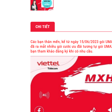
CHI TIẾT
Các bạn thân mến, kể từ ngày 15/06/2023 gói UMA
đã ra mắt nhiều gói cước ưu đãi tương tự gói UMA
bạn tham khảo đăng ký khi có nhu cầu
.