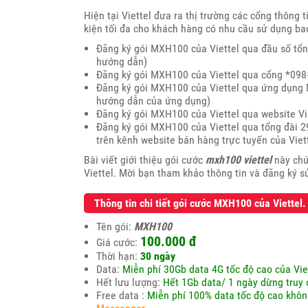
Hiện tại Viettel đưa ra thị trường các cổng thông 
kiện tối đa cho khách hàng có nhu cầu sử dụng b
Đăng ký gói MXH100 của Viettel qua đầu số tổng
hướng dẫn)
Đăng ký gói MXH100 của Viettel qua cổng *09
Đăng ký gói MXH100 của Viettel qua ứng dụng My
hướng dẫn của ứng dụng)
Đăng ký gói MXH100 của Viettel qua website V
Đăng ký gói MXH100 của Viettel qua tổng đài 29
trên kênh website bán hàng trực tuyến của Viet
Bài viết giới thiệu gói cước
mxh100 viettel
này chú
Viettel. Mời bạn tham khảo thông tin và đăng ký 
Thông tin chi tiết gói cước MXH100 của Viettel.
Tên gói:
MXH100
100.000 đ
Giá cước:
Thời hạn:
30 ngày
Data:
Miễn phí 30Gb data 4G tốc độ cao của Vie
Hết lưu lượng:
Hết 1Gb data/ 1 ngày dừng truy 
Free data :
Miễn phí 100% data tốc độ cao khôn