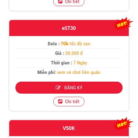
Chi tiết
eST30
Data :
7Gb
tốc độ cao
Giá :
30.000 đ
Thời gian :
7 Ngày
Miễn phí:
xem và chơi liên quân
ĐĂNG KÝ
Chi tiết
V50K