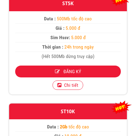
ST5K
Data :
500Mb tốc độ cao
Giá :
5.000 đ
Sim Hssv:
5.000 đ
Thời gian :
24h trong ngày
(Hết 500Mb dừng truy cập)
ĐĂNG KÝ
Chi tiết
ST10K
Data :
2Gb
tốc độ cao