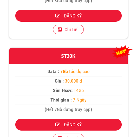
(Hết 3Gb dừng truy cập)
ĐĂNG KÝ
Chi tiết
ST30K
Data :
7Gb
tốc độ cao
Giá :
30.000 đ
Sim Hssv:
14Gb
Thời gian :
7 Ngày
(Hết 7Gb dừng truy cập)
ĐĂNG KÝ