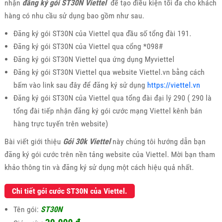
nhận
đăng ký gói ST30N Viettel
để tạo điều kiện tối đa cho khách
hàng có nhu cầu sử dụng bao gồm như sau.
Đăng ký gói ST30N của Viettel qua đầu số tổng đài 191.
Đăng ký gói ST30N của Viettel qua cổng *098#
Đăng ký gói ST30N Viettel qua ứng dụng Myviettel
Đăng ký gói ST30N Viettel qua website Viettel.vn bằng cách
bấm vào link sau đây để đăng ký sử dụng
https://viettel.vn
Đăng ký gói ST30N của Viettel qua tổng đài đại lý 290 ( 290 là
tổng đài tiếp nhận đăng ký gói cước mạng Viettel kênh bán
hàng trực tuyến trên website)
Bài viết giới thiệu
Gói 30k Viettel
này chúng tôi hướng dẫn bạn
đăng ký gói cước trên nền tảng website của Viettel. Mời bạn tham
khảo thông tin và đăng ký sử dụng một cách hiệu quả nhất.
Chi tiết gói cước ST30N của Viettel.
Tên gói:
ST30N