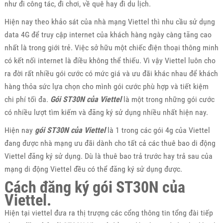
như đi công tác, đi chơi, về quê hay đi du lịch.
Hiện nay theo khảo sát của nhà mạng Viettel thì nhu cầu sử dụng
data 4G để truy cập internet của khách hàng ngày càng tăng cao
nhất là trong giới trẻ. Việc sở hữu một chiếc điện thoại thông minh
có kết nối internet là điều không thể thiếu. Vì vậy Viettel luôn cho
ra đời rất nhiều gói cước có mức giá và ưu đãi khác nhau để khách
hàng thỏa sức lựa chọn cho mình gói cước phù hợp và tiết kiệm
chi phí tối đa.
Gói ST30N của Viettel
là một trong những gói cước
có nhiều lượt tìm kiếm và đăng ký sử dụng nhiều nhất hiện nay.
Hiện nay
gói ST30N của Viettel
là 1 trong các gói 4g của Viettel
đang được nhà mạng ưu đãi dành cho tất cả các thuê bao di động
Viettel đăng ký sử dụng. Dù là thuê bao trả trước hay trả sau của
mạng di động Viettel đều có thể đăng ký sử dụng được.
Cách đăng ký gói ST30N của
Viettel.
Hiện tại viettel đưa ra thị trượng các cổng thông tin tổng đài tiếp