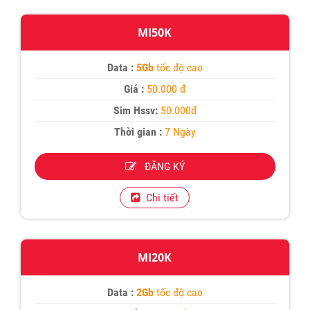
MI50K
Data :
5Gb
tốc độ cao
Giá :
50.000 đ
Sim Hssv:
50.000đ
Thời gian :
7 Ngày
ĐĂNG KÝ
Chi tiết
MI20K
Data :
2Gb
tốc độ cao