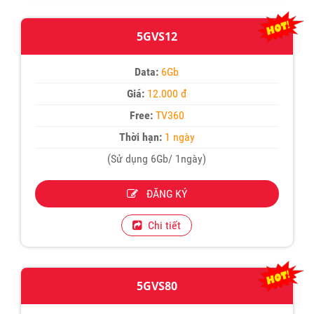
5GVS12
Data:
6Gb
Giá:
12.000 đ
Free:
TV360
Thời hạn:
1 ngày
(Sử dụng 6Gb/ 1ngày)
ĐĂNG KÝ
Chi tiết
5GVS80