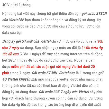
4G Viettel 1 tháng.
Nội dung bài viết này chúng tôi giới thiệu đến bạn
gói cước ST30N
của Viettel
để bạn tham khảo thông tin và đăng ký sử dụng. Hy
vong gói cước sẽ đáp ứng được nhu cầu sử dụng lưu lượng lớn
data của bạn.
Đăng ký gói ST30N của Viettel
chỉ với mức giá vô cùng rẻ là
30k
cho
7 ngày
sử dụng. Bạn nhận ngay mức ưu đãi là
14
Gb data 4g
tốc độ cao
(2Gb/ 1 ngày) để truy cập mạng internet trên di động,
hết 2Gb/ 1 ngày 4G tốc độ cao dừng truy cập. Ngoài ra bạn
được
miễn phí tất cả các cuộc gọi nội mạng Viettel dưới 20
phút
trong 7 ngày.
Gói cước ST30N Viettel
này là 1 trong các
gói
4G Viettel khuyến mại
mới nhất của viettel được nhà mạng phát
triển giành cho tất cả các thuê bao di dộng Viettel đều có thể
đăng ký sử dụng được.
Gói cước 30K 7 ngày của Viettel
này phù
hợp với khách hàng thường xuyên có nhu cầu sử dụng lưu lượng
lớn data 4g tốc độ cao trong các trường hợp di chuyển đột xuất