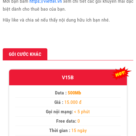
Mời bạn bấm
https://viettel.vn
xem chi tiết các gói khuyến mãi đặc
biệt dành cho thuê bao của bạn.
Hãy like và chia sẻ nếu thấy nội dung hữu ích bạn nhé.
GÓI CƯỚC KHÁC
V15B
Data :
500Mb
Giá :
15.000 đ
Gọi nội mạng:
< 5 phút
Free data:
0
Thời gian :
15 ngày