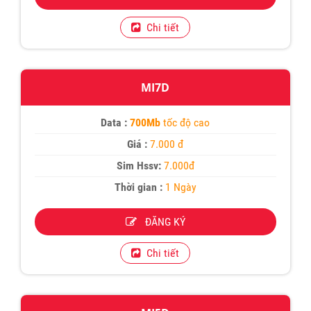
Chi tiết
MI7D
Data :
700Mb
tốc độ cao
Giá :
7.000 đ
Sim Hssv:
7.000đ
Thời gian :
1 Ngày
ĐĂNG KÝ
Chi tiết