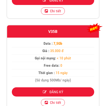
ĐĂNG KÝ
Chi tiết
V35B
Data :
7,5Gb
Giá :
35.000 đ
Gọi nội mạng:
< 10 phút
Free data:
0
Thời gian :
15 ngày
(Sử dụng 500Mb/ ngày)
ĐĂNG KÝ
Chi tiết