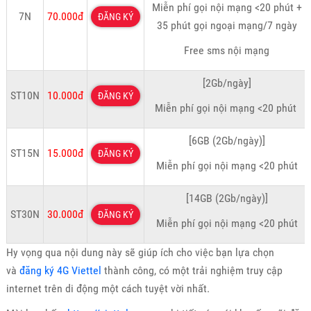
Miễn phí gọi nội mạng <20 phút +
7N
70.000đ
ĐĂNG KÝ
35 phút gọi ngoại mạng/7 ngày
Free sms nội mạng
[2Gb/ngày]
ST10N
10.000đ
ĐĂNG KÝ
Miễn phí gọi nội mạng <20 phút
[6GB (2Gb/ngày)]
ST15N
15.000đ
ĐĂNG KÝ
Miễn phí gọi nội mạng <20 phút
[14GB (2Gb/ngày)]
ST30N
30.000đ
ĐĂNG KÝ
Miễn phí gọi nội mạng <20 phút
Hy vọng qua nội dung này sẽ giúp ích cho việc bạn lựa chọn
và
đăng ký 4G Viettel
thành công, có một trải nghiệm truy cập
internet trên di động một cách tuyệt vời nhất.