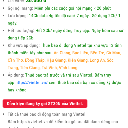
30.000
đ
Giá cước:
Gọi nội mạng:
Miễn phí các cuộc gọi nội mạng < 20 phút
Lưu lượng:
14Gb data 4g tốc độ cao/ 7 ngày. Sử dụng 2Gb/ 1
ngày.
Hết lưu lượng:
Hết 2Gb/ ngày dừng Truy cập. Ngày hôm sau sử
dụng tiếp 2Gb.
Khu vực áp dụng:
Thuê bao di động Viettel tại khu vực 13 tỉnh
thành miền tây như sau:
An Giang, Bạc Liêu, Bến Tre, Cà Mau,
Cần Thơ, Đồng Tháp, Hậu Giang, Kiên Giang, Long An, Sóc
Trăng, Tiền Giang, Trà Vinh, Vĩnh Long.
Áp dụng:
Thuê bao trả trước và trả sau Viettel. Bấm truy
cập
https://viettel.vn/
xem thuê bao của bạn có đăng ký được
hay không
Điều kiện đăng ký gói ST30N của Viettel.
Tất cả thuê bao di động toàn mạng Viettel.
Bấm https://viettel.vn để kiểm tra gói ưu đãi dành riêng cho