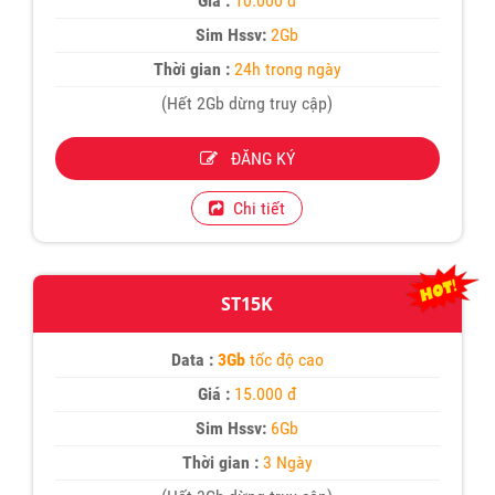
Giá :
10.000 đ
Sim Hssv:
2Gb
Thời gian :
24h trong ngày
(Hết 2Gb dừng truy cập)
ĐĂNG KÝ
Chi tiết
ST15K
Data :
3Gb
tốc độ cao
Giá :
15.000 đ
Sim Hssv:
6Gb
Thời gian :
3 Ngày