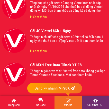
Tổng hợp các gói cước 4G mạng Viettel mới nhất cập
nhật từ ngày 14/10/2024 cho thuê bao di động Viettel
đăng ký. Mời bạn tham khảo và đăng ký sử dụng nhé
Xem thêm
Gói 4G Viettel 8Gb 1 Ngày
Thông tin chi tiết các gói cước 4G Viettel có 8Gb data 1
ngày cho thuê bao di động Viettel. Mời bạn tham khảo
Xem thêm
Gói MXH Free Data Tiktok YT FB
Thông tin gói cước MXH Viettel free data không giới hạn
Tiktok Youtube Facebook. Mời bạn tham khảo
Xem thêm
Đăng ký nhanh MP90X
Gói 4G Viettel 60Gb 1 tháng 2025
Thông tin các gói cước 4G Viettel 60Gb data tốc độ cao 1
Trang chủ
Qr Code
MP90X
Gói cước HOT
tháng 2025. Mời bạn tham khảo.