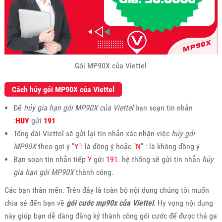
Gói MP90X của Viettel
Cách hủy gói MP90X của Viettel
Để
hủy gia hạn gói MP90X của Viettel
bạn soạn tin nhắn
:
HUY
gửi
191
Tổng đài Viettel sẽ gửi lại tin nhắn xác nhận việc
hủy gói
MP90X
theo gợi ý "
Y
": là đồng ý hoặc "
N
" : là không đồng ý
Bạn soạn tin nhắn tiếp
Y
gửi
191
. hệ thống sẽ gửi tin nhắn
hủy
gia hạn gói MP90X
thành công.
Các bạn thân mến. Trên đây là toàn bộ nội dung chúng tôi muốn
chia sẻ đến bạn về
gói cước mp90x của Viettel
. Hy vọng nội dung
này giúp bạn dễ dàng đăng ký thành công gói cước để được thả ga