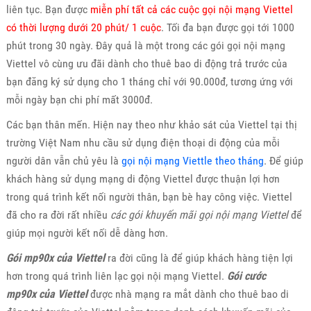
liên tục. Bạn được
miễn phí tất cả các cuộc gọi nội mạng Viettel
có thời lượng dưới 20 phút/ 1 cuộc
. Tối đa bạn được gọi tới 1000
phút trong 30 ngày. Đây quả là một trong các gói gọi nội mạng
Viettel vô cùng ưu đãi dành cho thuê bao di động trả trước của
bạn đăng ký sử dụng cho 1 tháng chỉ với 90.000đ, tương ứng với
mỗi ngày bạn chi phí mất 3000đ.
Các bạn thân mến. Hiện nay theo như khảo sát của Viettel tại thị
trường Việt Nam nhu cầu sử dụng điện thoại di động của mỗi
người dân vẫn chủ yêu là
gọi nội mạng Viettle theo tháng
. Để giúp
khách hàng sử dụng mạng di động Viettel được thuận lợi hơn
trong quá trình kết nối người thân, bạn bè hay công việc. Viettel
đã cho ra đời rất nhiều
các gói khuyến mãi gọi nội mạng Viettel
để
giúp mọi người kết nối dễ dàng hơn.
Gói mp90x của Viettel
ra đời cũng là để giúp khách hàng tiện lợi
hơn trong quá trình liên lạc gọi nội mạng Viettel.
Gói cước
mp90x của Viettel
được nhà mạng ra mắt dành cho thuê bao di