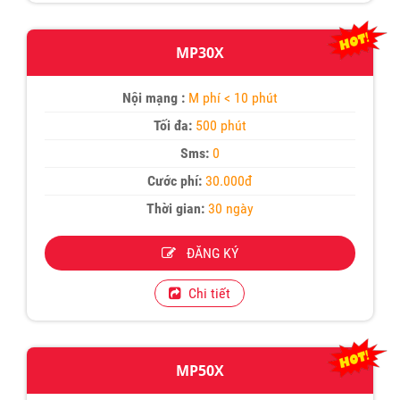
MP30X
Nội mạng :
M phí < 10 phút
Tối đa:
500 phút
Sms:
0
Cước phí:
30.000đ
Thời gian:
30 ngày
ĐĂNG KÝ
Chi tiết
MP50X