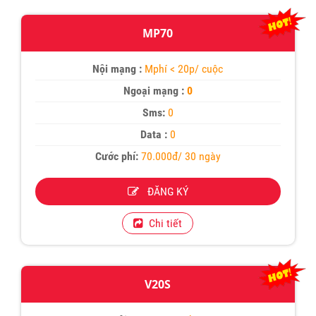
MP70
Nội mạng :
Mphí < 20p/ cuộc
Ngoại mạng :
0
Sms:
0
Data :
0
Cước phí:
70.000đ/ 30 ngày
ĐĂNG KÝ
Chi tiết
V20S