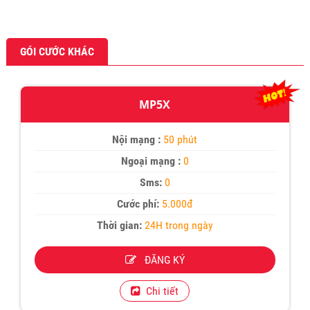
GÓI CƯỚC KHÁC
MP5X
Nội mạng :
50 phút
Ngoại mạng :
0
Sms:
0
Cước phí:
5.000đ
Thời gian:
24H trong ngày
ĐĂNG KÝ
Chi tiết