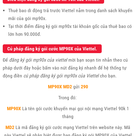
Thuê bao di động trả trước Viettel nằm trong danh sách khuyến
mãi của gói mp90x.
Tại thời điểm đăng ký gói mp90x tài khoản gốc của thuê bao có
lớn hơn 90.000đ.
Cú pháp đăng ký gói cước MP90X của Viettel.
Để
đăng ký gói mp90x của viettel
mời bạn soạn tin nhắn theo cú
pháp dưới đây hoặc bấm vào nút đăng ký nhanh để hệ thống tự
động điền
cú pháp đăng ký gói mp90x của Viettel
cho bạn.
MP90X MD2
gửi
290
Trong đó:
MP90X
Là tên gói cước khuyến mại gọi nội mạng Viettel 90k 1
tháng
MD2
Là mã đăng ký gói cước mạng Viettel trên website này. Mã
này Viettel sẽ phân biệt được bạn đăng ký gói MP90X của Viettel