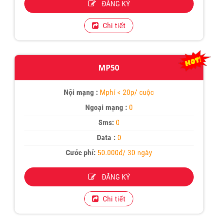
ĐĂNG KÝ
Chi tiết
MP50
Nội mạng :
Mphí < 20p/ cuộc
Ngoại mạng :
0
Sms:
0
Data :
0
Cước phí:
50.000đ/ 30 ngày
ĐĂNG KÝ
Chi tiết