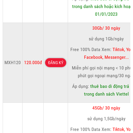
trong danh sách hoặc kích hoạt
01/01/2023
30Gb/ 30 ngày
sử dụng 1Gb/ngày
Free 100% Data Xem:
Tiktok, Yo
Facebook, Messenger...
MXH120
120.000đ
ĐĂNG KÝ
Miễn phí gọi nội mạng < 10 phút
phút gọi ngoại mạng/30 ngà
Áp dụng:
thuê bao di động trả t
trong danh sách Viettel
45Gb/ 30 ngày
sử dụng 1,5Gb/ngày
Free 100% Data Xem:
Tiktok, Yo