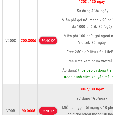
120Gb/ 30 ngày
Sử dụng 4Gb/ ngày
Miễn phí gọi nội mạng < 20 phút,
đa 1000 phút)]/ 30 Ngày
Miễn phí 100 phút gọi ngoại 
V200C
200.000đ
ĐĂNG KÝ
Viettel/ 30 ngày
Free 25Gb dữ liệu trên LifeB
Free Data xem phim Viettel 
Áp dụng:
thuê bao di động trả t
trong danh sách khuyến mãi ri
30Gb/ 30 ngày
sử dụng 1Gb/ngày
Miễn phí gọi nội mạng < 10 phút
V90B
90.000đ
ĐĂNG KÝ
phút gọi ngoại mạng/30 ngà