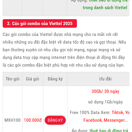
trong danh sách Viettel
2. Các gói combo của Viettel 2025
Các gói combo của Viettel được nhà mạng cho ra mắt với rất
nhiều những ưu đãi đặc biệt về data tốc độ cao và gọi thoại. Nếu
bạn thường xuyên có nhu cầu gọi nội mạng, ngoại mạng và sử
dụng data truy cập mạng internet trên điện thoại di động thì đây
là các gói combo đặc biệt phù hợp với nhu cầu sử dụng của bạn.
Tên gói
Giá gói
Đăng ký
Ưu đãi
30Gb/ 30 ngày
sử dụng 1Gb/ngày
Free 100% Data Xem:
Tiktok, Yo
MXH100
100.000đ
Facebook, Messenger...
ĐĂNG KÝ
Áp dụng:
thuê bao di động trả t