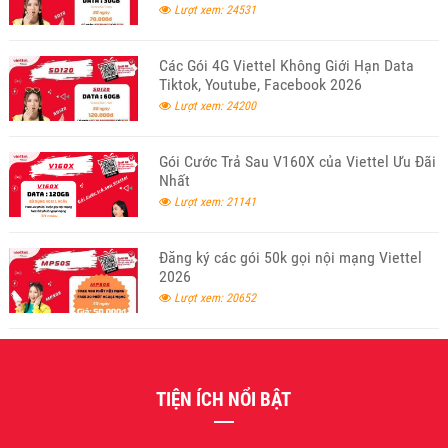
Lượt xem: 24531
Các Gói 4G Viettel Không Giới Hạn Data
Tiktok, Youtube, Facebook 2026
Lượt xem: 24200
Gói Cước Trả Sau V160X của Viettel Ưu Đãi
Nhất
Lượt xem: 21141
Đăng ký các gói 50k gọi nội mạng Viettel
2026
Lượt xem: 20652
TIỆN ÍCH NỔI BẬT