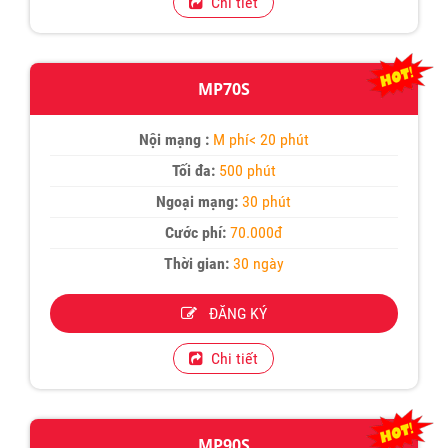
Chi tiết
MP70S
Nội mạng :
M phí< 20 phút
Tối đa:
500 phút
Ngoại mạng:
30 phút
Cước phí:
70.000đ
Thời gian:
30 ngày
ĐĂNG KÝ
Chi tiết
MP90S