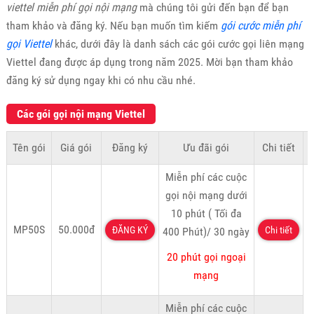
viettel miễn phí gọi nội mạng
mà chúng tôi gửi đến bạn để bạn
tham khảo và đăng ký. Nếu bạn muốn tìm kiếm
gói cước miễn phí
gọi Viettel
khác, dưới đây là danh sách các gói cước gọi liên mạng
Viettel đang được áp dụng trong năm 2025. Mời bạn tham khảo
đăng ký sử dụng ngay khi có nhu cầu nhé.
Các gói gọi nội mạng Viettel
Tên gói
Giá gói
Đăng ký
Ưu đãi gói
Chi tiết
K
Miễn phí các cuộc
gọi nội mạng dưới
10 phút ( Tối đa
MP50S
50.000đ
ĐĂNG KÝ
Chi tiết
400 Phút)/ 30 ngày
20 phút gọi ngoại
mạng
Miễn phí các cuộc