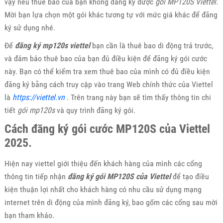
vậy nếu thuê bao của bạn không đăng ký được
gói MP120S Viettel
.
Mời bạn lựa chọn một gói khác tương tự với mức giá khác để đăng
ký sử dụng nhé.
Để
đăng ký mp120s viettel
bạn cần là thuê bao di động trả trước,
và đảm bảo thuê bao của bạn đủ điều kiện để đăng ký gói cước
này. Bạn có thể kiểm tra xem thuê bao của mình có đủ điều kiện
đăng ký bằng cách truy cập vào trang Web chính thức của Viettel
là
https://viettel.vn
. Trên trang này bạn sẽ tìm thấy thông tin chi
tiết
gói mp120s
và quy trình đăng ký gói.
Cách đăng ký gói cước MP120S của Viettel
2025.
Hiện nay viettel giới thiệu đến khách hàng của mình các cổng
thông tin tiếp nhận
đăng ký gói MP120S của Viettel
để tạo điều
kiện thuận lợi nhất cho khách hàng có nhu cầu sử dụng mạng
internet trên di động của mình đăng ký, bao gốm các cổng sau mời
bạn tham khảo.