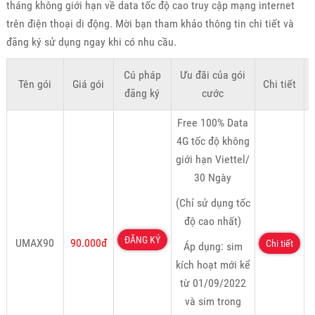
tháng không giới hạn về data tốc độ cao truy cập mạng internet
trên điện thoại di động. Mời bạn tham khảo thông tin chi tiết và
đăng ký sử dụng ngay khi có nhu cầu.
Cú pháp
Ưu đãi của gói
Tên gói
Giá gói
Chi tiết
K
đăng ký
cước
Free 100% Data
4G tốc độ không
giới hạn Viettel/
30 Ngày
(Chỉ sử dụng tốc
độ cao nhất)
ĐĂNG KÝ
UMAX90
90.000đ
Chi tiết
Áp dụng: sim
kích hoạt mới kể
từ 01/09/2022
và sim trong