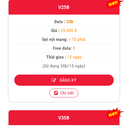
V25B
Data :
2Gb
Giá :
25.000 đ
Gọi nội mạng:
< 10 phút
Free data:
0
Thời gian :
15 ngày
(Sử dụng 3Gb/15 ngày)
ĐĂNG KÝ
Chi tiết
V35B