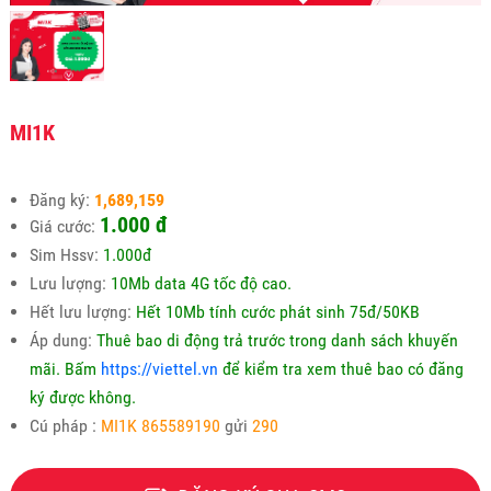
MI1K
Đăng ký:
1,689,159
1.000
đ
Giá cước:
Sim Hssv:
1.000đ
Lưu lượng:
10Mb data 4G tốc độ cao.
Hết lưu lượng:
Hết 10Mb tính cước phát sinh 75đ/50KB
Áp dung:
Thuê bao di động trả trước trong danh sách khuyến
mãi.
Bấm
https://viettel.vn
để kiểm tra xem thuê bao có đăng
ký được không.
Cú pháp :
MI1K 865589190
gửi
290