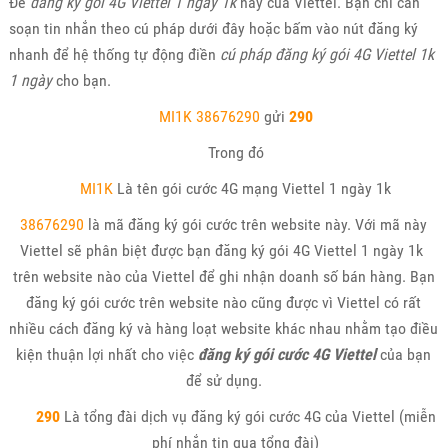
Để
đăng ký gói 4G Viettel 1 ngày 1k
này của Viettel. Bạn chỉ cần
soạn tin nhắn theo cú pháp dưới đây hoặc bấm vào nút đăng ký
nhanh để hệ thống tự động điền
cú pháp đăng ký gói 4G Viettel 1k
1 ngày
cho bạn.
MI1K 38676290
gửi
290
Trong đó
MI1K
Là tên gói cước 4G mạng Viettel 1 ngày 1k
38676290
là mã đăng ký gói cước trên website này. Với mã này
Viettel sẽ phân biệt được bạn đăng ký gói 4G Viettel 1 ngày 1k
trên website nào của Viettel để ghi nhận doanh số bán hàng. Bạn
đăng ký gói cước trên website nào cũng được vì Viettel có rất
nhiều cách đăng ký và hàng loạt website khác nhau nhằm tạo điều
kiện thuận lợi nhất cho việc
đăng ký gói cước 4G Viettel
của bạn
để sử dụng.
290
Là tổng đài dịch vụ đăng ký gói cước 4G của Viettel (miễn
phí nhắn tin qua tổng đài)