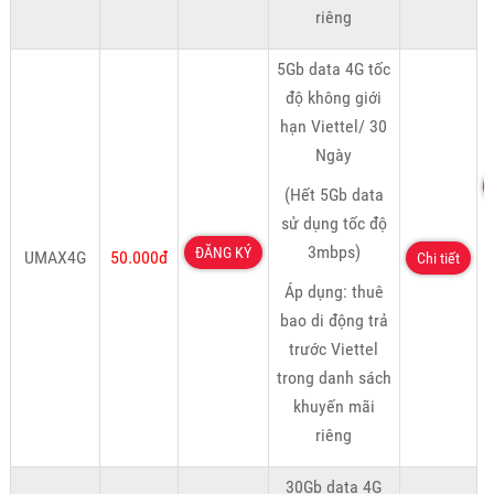
riêng
5Gb data 4G tốc
độ không giới
hạn Viettel/ 30
Ngày
(Hết 5Gb data
sử dụng tốc độ
3mbps)
ĐĂNG KÝ
UMAX4G
50.000đ
Chi tiết
Áp dụng: thuê
bao di động trả
trước Viettel
trong danh sách
khuyến mãi
riêng
30Gb data 4G