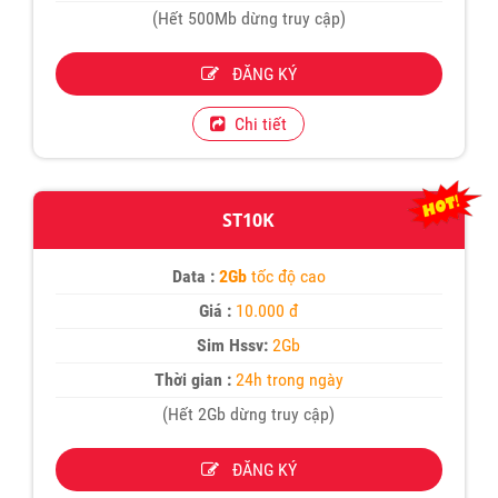
(Hết 500Mb dừng truy cập)
ĐĂNG KÝ
Chi tiết
ST10K
Data :
2Gb
tốc độ cao
Giá :
10.000 đ
Sim Hssv:
2Gb
Thời gian :
24h trong ngày
(Hết 2Gb dừng truy cập)
ĐĂNG KÝ