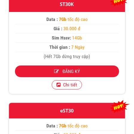
ST30K
Data :
7Gb
tốc độ cao
Giá :
30.000 đ
Sim Hssv:
14Gb
Thời gian :
7 Ngày
(Hết 7Gb dừng truy cập)
ĐĂNG KÝ
Chi tiết
eST30
Data :
7Gb
tốc độ cao