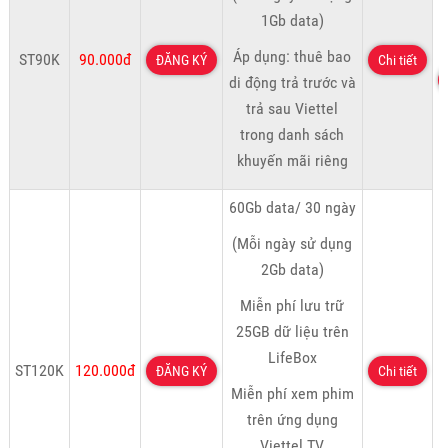
1Gb data)
Áp dụng: thuê bao
ST90K
90.000đ
ĐĂNG KÝ
Chi tiết
di động trả trước và
trả sau Viettel
trong danh sách
khuyến mãi riêng
60Gb data/ 30 ngày
(Mỗi ngày sử dụng
2Gb data)
Miễn phí lưu trữ
25GB dữ liệu trên
LifeBox
ST120K
120.000đ
ĐĂNG KÝ
Chi tiết
Miễn phí xem phim
trên ứng dụng
Viettel TV