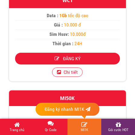
WC1
Data :
1Gb
tốc độ cao
Giá :
10.000 đ
Sim Hssv:
10.000đ
Thời gian :
24H
ĐĂNG KÝ
Chi tiết
MI50K
Đăng ký nhanh MI1K
Data :
5Gb
tốc độ cao
Giá :
50.000 đ
Trang chủ
Qr Code
MI1K
Gói cước HOT
Sim Hssv:
50.000đ