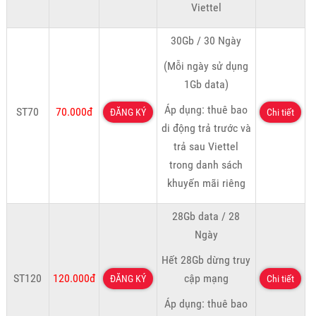
Viettel
30Gb / 30 Ngày
(Mỗi ngày sử dụng
1Gb data)
Áp dụng: thuê bao
ST70
70.000đ
ĐĂNG KÝ
Chi tiết
di động trả trước và
trả sau Viettel
trong danh sách
khuyến mãi riêng
28Gb data / 28
Ngày
Hết 28Gb dừng truy
ST120
120.000đ
cập mạng
ĐĂNG KÝ
Chi tiết
Áp dụng: thuê bao