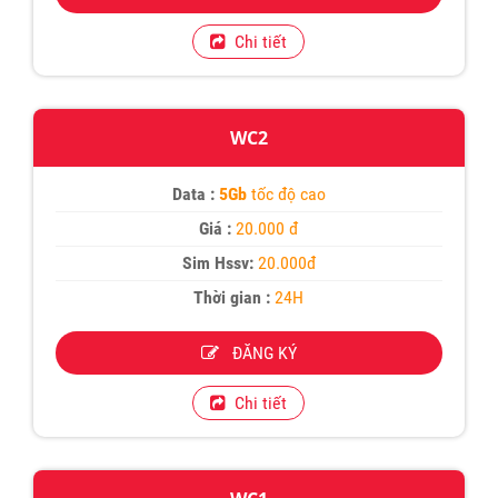
Chi tiết
WC2
Data :
5Gb
tốc độ cao
Giá :
20.000 đ
Sim Hssv:
20.000đ
Thời gian :
24H
ĐĂNG KÝ
Chi tiết