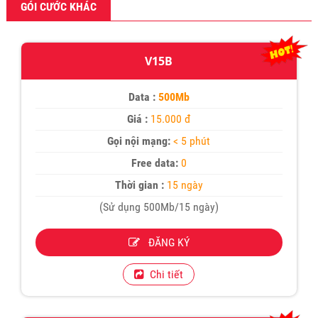
GÓI CƯỚC KHÁC
V15B
Data :
500Mb
Giá :
15.000 đ
Gọi nội mạng:
< 5 phút
Free data:
0
Thời gian :
15 ngày
(Sử dụng 500Mb/15 ngày)
ĐĂNG KÝ
Chi tiết