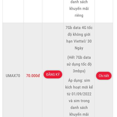
danh sách
khuyến mãi
riêng
7Gb data 4G tốc
độ không giới
hạn Viettel/ 30
Ngày
(Hết 7Gb data
sử dụng tốc độ
3mbps)
ĐĂNG KÝ
UMAX70
70.000đ
Chi tiết
Áp dụng: sim
kích hoạt mới kể
từ 01/09/2022
và sim trong
danh sách
khuyến mãi