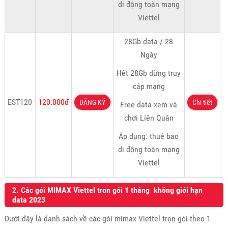
di động toàn mạng
Viettel
28Gb data / 28
Ngày
Hết 28Gb dừng truy
cập mạng
EST120
120.000đ
ĐĂNG KÝ
Chi tiết
Free data xem và
chơi Liên Quân
Áp dụng: thuê bao
di động toàn mạng
Viettel
2. Các gói MIMAX Viettel tron gói 1 tháng không giới hạn
data 2023
Dưới đây là danh sách về các gói mimax Viettel trọn gói theo 1