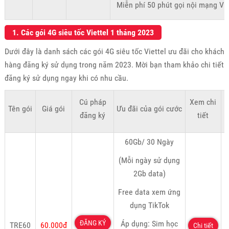
Miễn phí 50 phút gọi nội mạng Vie
1. Các gói 4G siêu tốc Viettel 1 tháng 2023
Dưới đây là danh sách các gói 4G siêu tốc Viettel ưu đãi cho khách
hàng đăng ký sử dụng trong năm 2023. Mời bạn tham khảo chi tiết
đăng ký sử dụng ngay khi có nhu cầu.
Cú pháp
Xem chi
Tên gói
Giá gói
Ưu đãi của gói cước
K
đăng ký
tiết
60Gb/ 30 Ngày
(Mỗi ngày sử dụng
2Gb data)
Free data xem ứng
dụng TikTok
ĐĂNG KÝ
Áp dụng: Sim học
TRE60
60.000đ
Chi tiết