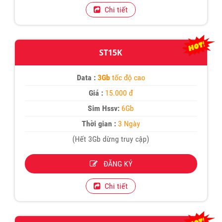
Chi tiết
ST15K
Data :
3Gb
tốc độ cao
Giá :
15.000 đ
Sim Hssv:
6Gb
Thời gian :
3 Ngày
(Hết 3Gb dừng truy cập)
ĐĂNG KÝ
Chi tiết