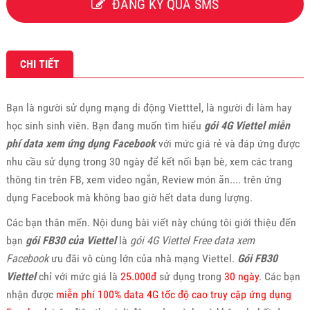
ĐĂNG KÝ QUA SMS
CHI TIẾT
Bạn là người sử dụng mạng di động Vietttel, là người đi làm hay
học sinh sinh viên. Bạn đang muốn tìm hiểu
gói 4G Viettel miễn
phí data xem ứng dụng Facebook
với mức giá rẻ và đáp ứng được
nhu cầu sử dụng trong 30 ngày để kết nối bạn bè, xem các trang
thông tin trên FB, xem video ngắn, Review món ăn.... trên ứng
dụng Facebook mà không bao giờ hết data dung lượng.
Các bạn thân mến. Nội dung bài viết này chúng tôi giới thiệu đến
bạn
gói FB30 của Viettel
là
gói 4G Viettel Free data xem
Facebook
ưu đãi vô cùng lớn của nhà mạng Viettel.
Gói FB30
Viettel
chỉ với mức giá là
25.000đ
sử dụng trong
30 ngày
. Các bạn
nhận được
miễn phí 100% data 4G tốc độ cao truy cập ứng dụng