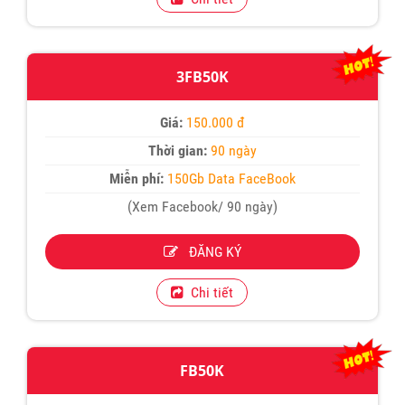
3FB50K
Giá:
150.000 đ
Thời gian:
90 ngày
Miễn phí:
150Gb Data FaceBook
(Xem Facebook/ 90 ngày)
ĐĂNG KÝ
Chi tiết
FB50K