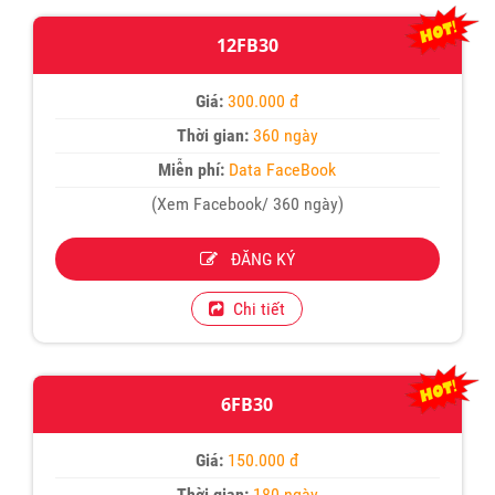
12FB30
Giá:
300.000 đ
Thời gian:
360 ngày
Miễn phí:
Data FaceBook
(Xem Facebook/ 360 ngày)
ĐĂNG KÝ
Chi tiết
6FB30
Giá:
150.000 đ
Thời gian:
180 ngày