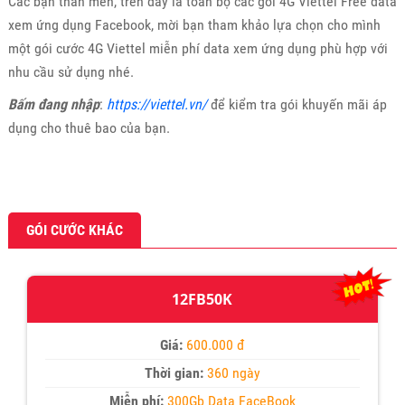
Các bạn thân mến, trên đây là toàn bộ các gói 4G Viettel Free data
xem ứng dụng Facebook, mời bạn tham khảo lựa chọn cho mình
một gói cước 4G Viettel miễn phí data xem ứng dụng phù hợp với
nhu cầu sử dụng nhé.
Bấm đang nhập
:
https://viettel.vn/
để kiểm tra gói khuyến mãi áp
dụng cho thuê bao của bạn.
GÓI CƯỚC KHÁC
12FB50K
Giá:
600.000 đ
Thời gian:
360 ngày
Miễn phí:
300Gb Data FaceBook