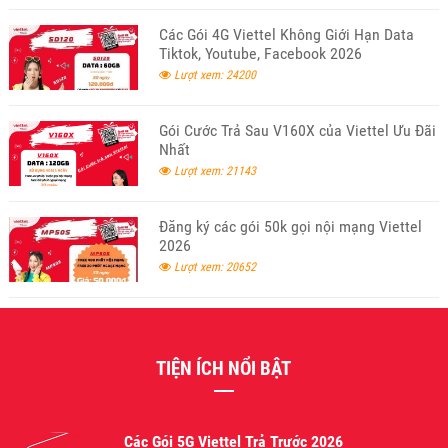
Các Gói 4G Viettel Không Giới Hạn Data
Tiktok, Youtube, Facebook 2026
Lượt xem: 24200
Gói Cước Trả Sau V160X của Viettel Ưu Đãi
Nhất
Lượt xem: 21143
Đăng ký các gói 50k gọi nội mạng Viettel
2026
Lượt xem: 20652
TIỆN ÍCH NỔI BẬT
Các Gói 5G Viettel Trả Trước 2026