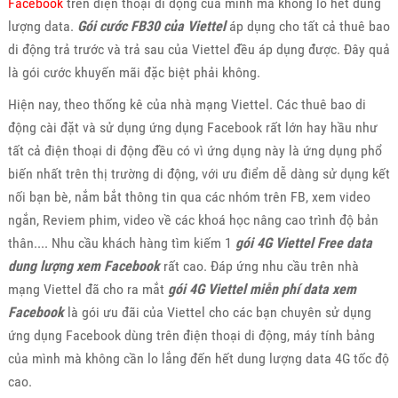
Facebook
trên điện thoại di động của mình mà không lo hết dung
lượng data.
Gói cước FB30 của Viettel
áp dụng cho tất cả thuê bao
di động trả trước và trả sau của Viettel đều áp dụng được. Đây quả
là gói cước khuyến mãi đặc biệt phải không.
Hiện nay, theo thống kê của nhà mạng Viettel. Các thuê bao di
động cài đặt và sử dụng ứng dụng Facebook rất lớn hay hầu như
tất cả điện thoại di động đều có vì ứng dụng này là ứng dụng phổ
biến nhất trên thị trường di động, với ưu điểm dễ dàng sử dụng kết
nối bạn bè, nắm bắt thông tin qua các nhóm trên FB, xem video
ngắn, Reviem phim, video về các khoá học nâng cao trình độ bản
thân.... Nhu cầu khách hàng tìm kiếm 1
gói 4G Viettel Free data
dung lượng xem Facebook
rất cao. Đáp ứng nhu cầu trên nhà
mạng Viettel đã cho ra mắt
gói 4G Viettel miễn phí data xem
Facebook
là gói ưu đãi của Viettel cho các bạn chuyên sử dụng
ứng dụng Facebook dùng trên điện thoại di động, máy tính bảng
của mình mà không cần lo lắng đến hết dung lượng data 4G tốc độ
cao.